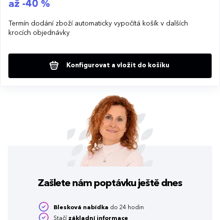
až -40 %
Termín dodání zboží automaticky vypočítá košík v dalších
krocích objednávky
Konfigurovat a vložit do košíku
Zašlete nám poptávku
ještě dnes
Blesková nabídka
do 24 hodin
Stačí
základní informace