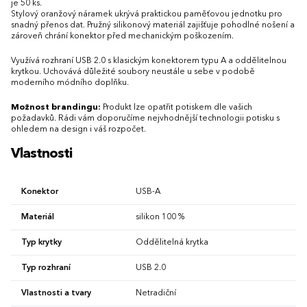
je 50 ks.
Stylový oranžový náramek ukrývá praktickou paměťovou jednotku pro
snadný přenos dat. Pružný silikonový materiál zajišťuje pohodlné nošení a
zároveň chrání konektor před mechanickým poškozením.
Využívá rozhraní USB 2.0 s klasickým konektorem typu A a oddělitelnou
krytkou. Uchovává důležité soubory neustále u sebe v podobě
moderního módního doplňku.
Možnost brandingu:
Produkt lze opatřit potiskem dle vašich
požadavků. Rádi vám doporučíme nejvhodnější technologii potisku s
ohledem na design i váš rozpočet.
Vlastnosti
Konektor
USB-A
Materiál
silikon 100 %
Typ krytky
Oddělitelná krytka
Typ rozhraní
USB 2.0
Vlastnosti a tvary
Netradiční