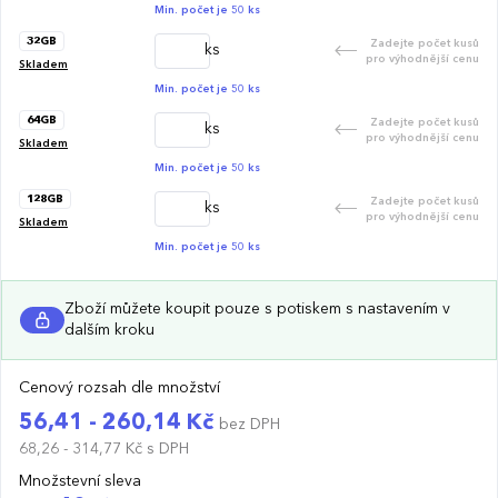
Min. počet je 50 ks
32GB
Zadejte počet kusů
ks
pro výhodnější cenu
Skladem
Min. počet je 50 ks
64GB
Zadejte počet kusů
ks
pro výhodnější cenu
Skladem
Min. počet je 50 ks
128GB
Zadejte počet kusů
ks
pro výhodnější cenu
Skladem
Min. počet je 50 ks
Zboží můžete koupit pouze s potiskem s nastavením v
dalším kroku
Cenový rozsah dle množství
56,41 - 260,14 Kč
bez DPH
68,26 - 314,77 Kč
s DPH
Množstevní sleva