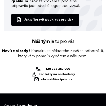
grafikům
. Krok za krokem si podle něj
připravíte jednoduché logo nebo vizuál.
Jak připravit podklady pro tisk
Náš tým
je tu pro vás
Nevíte si rady?
Kontaktujte některého z našich odborníků,
který vám poradí s výběrem a nákupem.
+420 222 367 900
Kontakty na obchodníky
obchod@inetprint.cz
Zákaznická
podpora