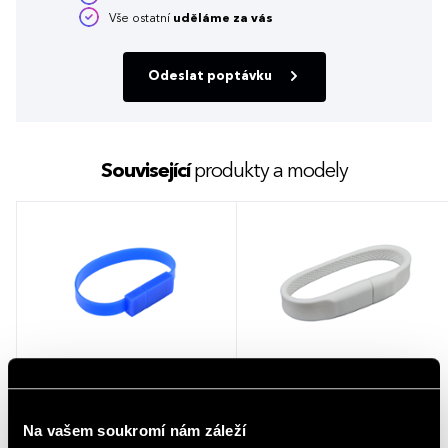
Vše ostatní
uděláme za vás
Odeslat poptávku
Související
produkty a modely
Náramkový USB flash disk LILLIAN
Náramkový USB flash disk
modrá
DAGGETT
Na vašem soukromí nám záleží
1 barva
8 barev