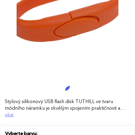
Stylový silikonový USB flash disk TUTHILL ve tvaru
módního náramku je skvělým spojením praktičnosti a
originality. Perfektní doplněk pro každodenní přenos dat
více
i jako inovativní reklamní předmět.
Vyberte barvu:
Elegantní a funkční:
Díky tvaru náramku máte USB disk