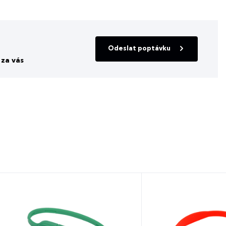
Odeslat poptávku
za vás