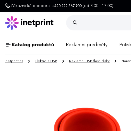
Zákaznická podpora:
(od 8:00 - 17:00)
+420 222 367 900
Katalog produktů
Reklamní předměty
Potisk
Inetprint.cz
Elektro a USB
Reklamní USB flash disky
Náram