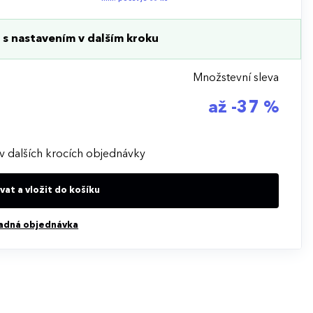
s nastavením v dalším kroku
Množstevní sleva
až -37 %
v dalších krocích objednávky
at a vložit do košíku
adná objednávka