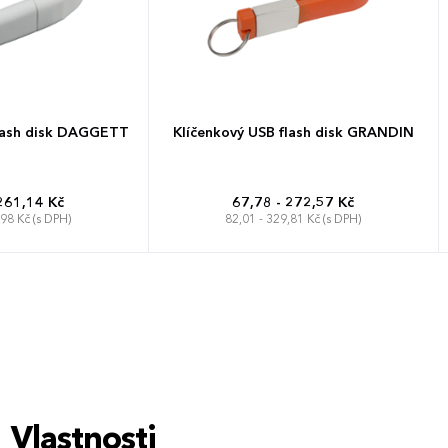
lash disk DAGGETT
Klíčenkový USB flash disk GRANDIN
261,14 Kč
67,78 - 272,57 Kč
,98 Kč (s DPH)
82,01 - 329,81 Kč (s DPH)
Vlastnosti