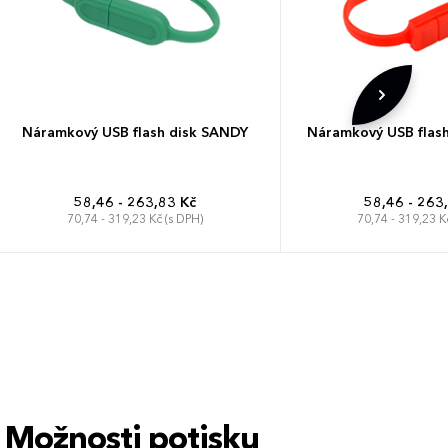
Náramkový USB flash disk SANDY
Náramkový USB flas
58,46 - 263,83 Kč
58,46 - 263
70,74 - 319,23 Kč (s DPH)
70,74 - 319,23 K
Možnosti potisku