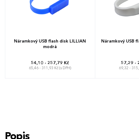
Náramkový USB flash disk LILLIAN
Náramkový USB f
modrá
54,10 - 257,79 Kč
57,29 - 
65,46 - 311,93 Kč (s DPH)
69,32 - 315
Popis