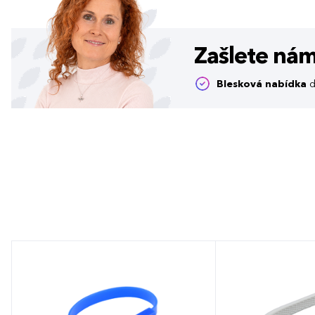
Zašlete ná
Blesková nabídka
d