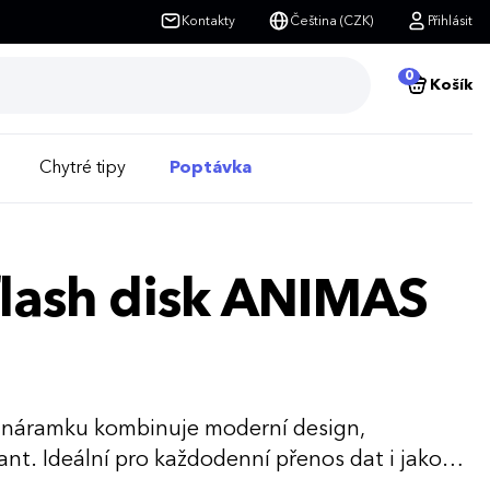
Kontakty
Čeština (CZK)
Přihlásit
0
Košík
Chytré tipy
Poptávka
lash disk ANIMAS
u náramku kombinuje moderní design,
ant. Ideální pro každodenní přenos dat i jako