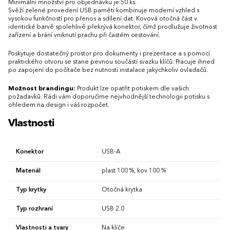
Minimální množství pro objednávku je 50 ks.
Svěží zelené provedení USB paměti kombinuje moderní vzhled s
vysokou funkčností pro přenos a sdílení dat. Kovová otočná část v
identické barvě spolehlivě překrývá konektor, čímž prodlužuje životnost
zařízení a brání vniknutí prachu při častém cestování.
Poskytuje dostatečný prostor pro dokumenty i prezentace a s pomocí
praktického otvoru se stane pevnou součástí svazku klíčů. Pracuje ihned
po zapojení do počítače bez nutnosti instalace jakýchkoliv ovladačů.
Možnost brandingu:
Produkt lze opatřit potiskem dle vašich
požadavků. Rádi vám doporučíme nejvhodnější technologii potisku s
ohledem na design i váš rozpočet.
Vlastnosti
Konektor
USB-A
Materiál
plast 100 %, kov 100 %
Typ krytky
Otočná krytka
Typ rozhraní
USB 2.0
Vlastnosti a tvary
Na klíče