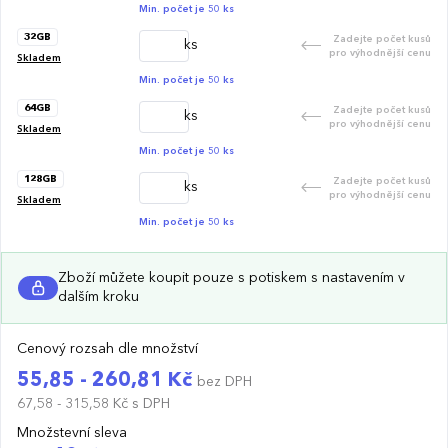
Min. počet je 50 ks
32GB
Zadejte počet kusů
ks
pro výhodnější cenu
Skladem
Min. počet je 50 ks
64GB
Zadejte počet kusů
ks
pro výhodnější cenu
Skladem
Min. počet je 50 ks
128GB
Zadejte počet kusů
ks
pro výhodnější cenu
Skladem
Min. počet je 50 ks
Zboží můžete koupit pouze s potiskem s nastavením v
dalším kroku
Cenový rozsah dle množství
55,85 - 260,81 Kč
bez DPH
67,58 - 315,58 Kč
s DPH
Množstevní sleva