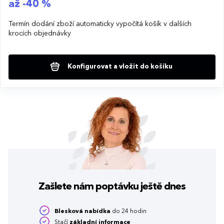
až -40 %
Termín dodání zboží automaticky vypočítá košík v dalších
krocích objednávky
Konfigurovat a vložit do košíku
Zašlete nám poptávku
ještě dnes
Blesková nabídka
do 24 hodin
Stačí
základní informace