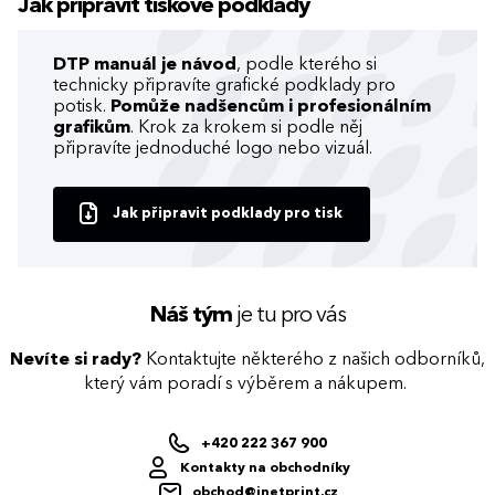
Jak připravit tiskové podklady
DTP manuál je návod
, podle kterého si
technicky připravíte grafické podklady pro
potisk.
Pomůže nadšencům i profesionálním
grafikům
. Krok za krokem si podle něj
připravíte jednoduché logo nebo vizuál.
Jak připravit podklady pro tisk
Náš tým
je tu pro vás
Nevíte si rady?
Kontaktujte některého z našich odborníků,
který vám poradí s výběrem a nákupem.
+420 222 367 900
Kontakty na obchodníky
obchod@inetprint.cz