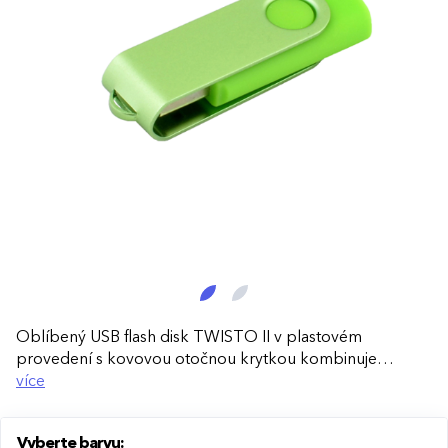
Oblíbený USB flash disk TWISTO II v plastovém
provedení s kovovou otočnou krytkou kombinuje
elegantní design a praktičnost. Skvělá volba pro
více
každodenní použití i jako reklamní dárek.
Vyberte barvu:
Otočný kovový kryt:
Chrání USB konektor před