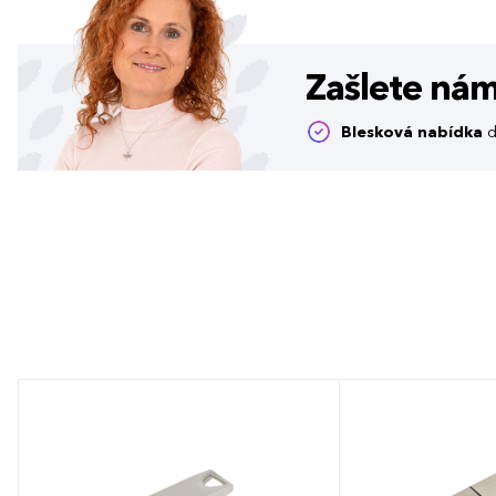
Zašlete ná
Blesková nabídka
d