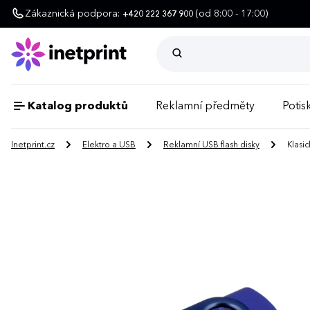
Zákaznická podpora:
(od 8:00 - 17:00)
+420 222 367 900
Katalog produktů
Reklamní předměty
Potisk
Inetprint.cz
Elektro a USB
Reklamní USB flash disky
Klasic