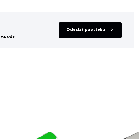
Odeslat poptávku
za vás