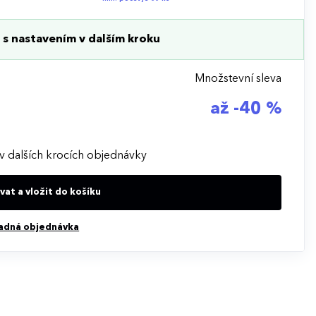
s nastavením v dalším kroku
Množstevní sleva
až -40 %
v dalších krocích objednávky
at a vložit do košíku
adná objednávka