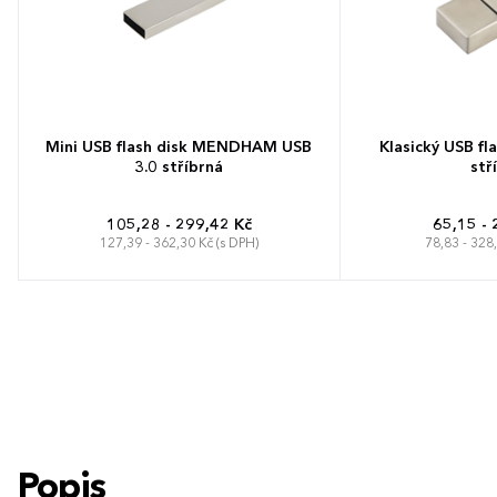
Mini USB flash disk MENDHAM USB
Klasický USB f
3.0 stříbrná
stř
105,28 - 299,42 Kč
65,15 - 
127,39 - 362,30 Kč (s DPH)
78,83 - 328
Popis