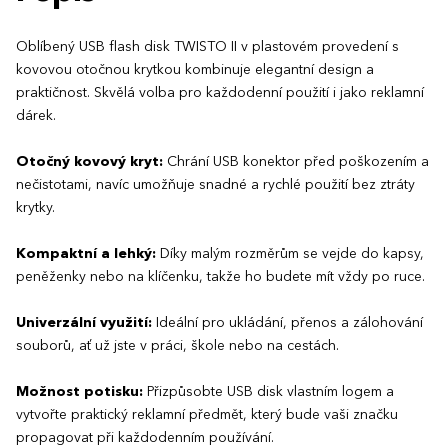
Oblíbený USB flash disk TWISTO II v plastovém provedení s
kovovou otočnou krytkou kombinuje elegantní design a
praktičnost. Skvělá volba pro každodenní použití i jako reklamní
dárek.
Otočný kovový kryt:
Chrání USB konektor před poškozením a
nečistotami, navíc umožňuje snadné a rychlé použití bez ztráty
krytky.
Kompaktní a lehký:
Díky malým rozměrům se vejde do kapsy,
peněženky nebo na klíčenku, takže ho budete mít vždy po ruce.
Univerzální využití:
Ideální pro ukládání, přenos a zálohování
souborů, ať už jste v práci, škole nebo na cestách.
Možnost potisku:
Přizpůsobte USB disk vlastním logem a
vytvořte praktický reklamní předmět, který bude vaši značku
propagovat při každodenním používání.