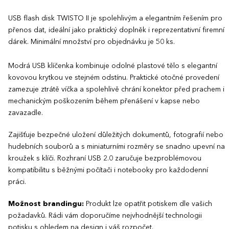
USB flash disk TWISTO II je spolehlivým a elegantním řešením pro
přenos dat, ideální jako praktický doplněk i reprezentativní firemní
dárek. Minimální množství pro objednávku je 50 ks.
Modrá USB klíčenka kombinuje odolné plastové tělo s elegantní
kovovou krytkou ve stejném odstínu. Praktické otočné provedení
zamezuje ztrátě víčka a spolehlivě chrání konektor před prachem i
mechanickým poškozením během přenášení v kapse nebo
zavazadle.
Zajišťuje bezpečné uložení důležitých dokumentů, fotografií nebo
hudebních souborů a s miniaturními rozměry se snadno upevní na
kroužek s klíči. Rozhraní USB 2.0 zaručuje bezproblémovou
kompatibilitu s běžnými počítači i notebooky pro každodenní
práci.
Možnost brandingu:
Produkt lze opatřit potiskem dle vašich
požadavků. Rádi vám doporučíme nejvhodnější technologii
potisku s ohledem na design i váš rozpočet.