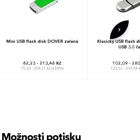
Mini USB flash disk DOVER zelená
Klasický USB flash
USB 3.0 č
62,23 - 213,48 Kč
102,09 - 280
75,30 - 258,31 Kč (s DPH)
123,53 - 339,54 K
Možnosti potisku