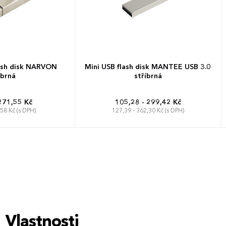
lash disk NARVON
Mini USB flash disk MANTEE USB 3.0
íbrná
stříbrná
271,55 Kč
105,28 - 299,42 Kč
,58 Kč (s DPH)
127,39 - 362,30 Kč (s DPH)
Vlastnosti