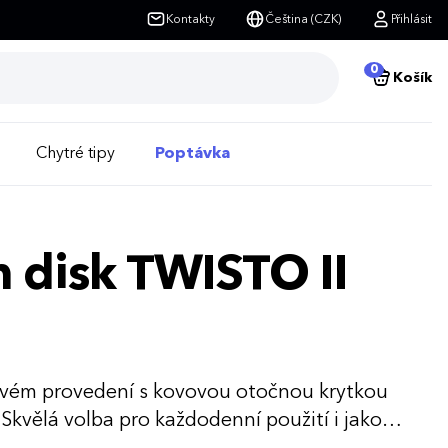
Kontakty
Čeština (CZK)
Přihlásit
0
Košík
Chytré tipy
Poptávka
h disk TWISTO II
tovém provedení s kovovou otočnou krytkou
Skvělá volba pro každodenní použití i jako