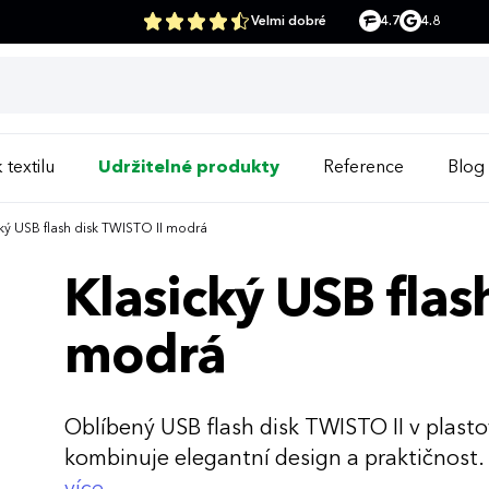
Velmi dobré
4.7
4.8
 textilu
Udržitelné produkty
Reference
Blog
ký USB flash disk TWISTO II modrá
Klasický USB flas
modrá
Oblíbený USB flash disk TWISTO II v plas
kombinuje elegantní design a praktičnost. 