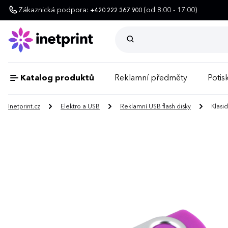
Zákaznická podpora:
(od 8:00 - 17:00)
+420 222 367 900
Katalog produktů
Reklamní předměty
Potisk
Inetprint.cz
Elektro a USB
Reklamní USB flash disky
Klasic