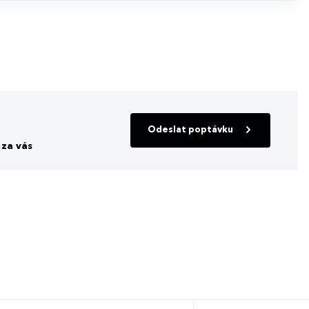
Odeslat poptávku
za vás