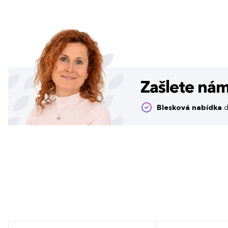
Zašlete ná
Blesková nabídka
d