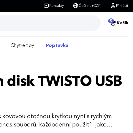
Kontakty
Čeština (CZK)
Přihlásit
0
Košík
Chytré tipy
Poptávka
sh disk TWISTO USB
s kovovou otočnou krytkou nyní s rychlým
řenos souborů, každodenní použití i jako