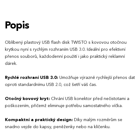
Popis
Oblíbený plastový USB flash disk TWISTO s kovovou otočnou
krytkou nyní s rychlým rozhraním USB 3.0. Ideální pro efektivní
přenos souborů, každodenní použití i jako praktický reklamní
dárek.
Rychlé rozhraní USB 3.0:
Umožňuje výrazně rychlejší přenos dat
oproti standardnímu USB 2.0, což šetří váš čas.
Otočný kovový kryt:
Chrání USB konektor před nečistotami a
poškozením, přičemž eliminuje potřebu samostatného víčka.
Kompaktní a praktický design:
Díky malým rozměrům se
snadno vejde do kapsy, peněženky nebo na klíčenku.