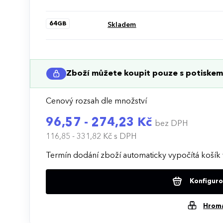
ideální volbu pro osobní i firemní využití.
64GB
Skladem
Zboží můžete koupit pouze s potiskem 
Cenový rozsah dle množství
96,57 - 274,23 Kč
bez DPH
116,85 - 331,82 Kč
s DPH
Termín dodání zboží automaticky vypočítá košík 
Konfigurov
Hrom