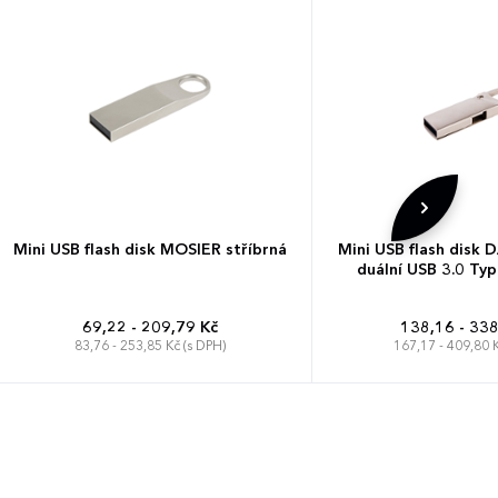
Mini USB flash disk MOSIER stříbrná
Mini USB flash disk
duální USB 3.0 Typ
69,22 - 209,79 Kč
138,16 - 338
83,76 - 253,85 Kč (s DPH)
167,17 - 409,80 K