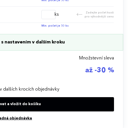
 Minimální množství pro objednávku je 50 ks.
Min. počet je 50 ks
Zadejte počet kusů
ks
pro výhodnější cenu
Min. počet je 50 ks
s nastavením v dalším kroku
Množstevní sleva
až -30 %
v dalších krocích objednávky
at a vložit do košíku
adná objednávka