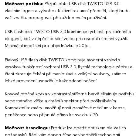
Možnost potisku:
Přizpůsobte USB disk TWISTO USB 3.0
vlastním logem a vytvořte efektivní reklamní předmět, který bude
vaši značku propagovat při každodenním používání.
USB flash disk TWISTO USB 3.0 kombinuje rychlost, praktičnost a
eleganci, což z něj činí ideální volbu pro osobní i firemní využití.
Minimální množství pro objednávku je 50 ks.
Fialový USB flash disk TWISTO kombinuje moderní vzhled s
vysokou funkčností rozhraní USB 3.0. Rychlá technologie zápisu a
čtení zkracuje čekání při manipulaci s velkými soubory, zatímco
lehké provedení usnadňuje každodenní nošení.
Kovová otočná krytka v kontrastní stříbrné barvě eliminuje potřebu
samostatného víčka a chrání konektor před poškrábáním.
Kompaktní rozměry umožňují nosit paměťové médium v kapse,
peněžence nebo připnuté přímo ke svazku klíčů.
Možnost brandingu:
Produkt lze opatřit potiskem dle vašich
požadavků. Rádi vám doporučíme nejvhodnější technologii