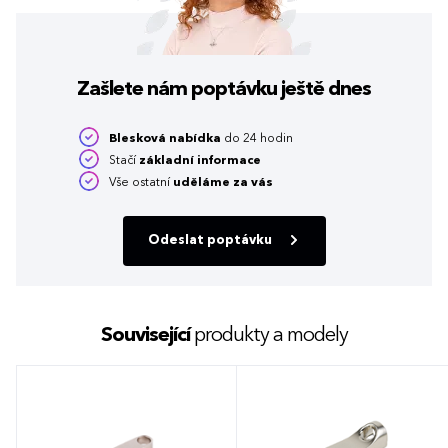
Zašlete nám poptávku
ještě dnes
Blesková nabídka
do 24 hodin
Stačí
základní informace
Vše ostatní
uděláme za vás
Odeslat poptávku
Související
produkty a modely