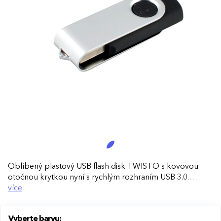
Oblíbený plastový USB flash disk TWISTO s kovovou
otočnou krytkou nyní s rychlým rozhraním USB 3.0.
Ideální pro efektivní přenos souborů, každodenní použití
více
i jako praktický reklamní dárek.
Vyberte barvu:
Rychlé rozhraní USB 3.0:
Umožňuje výrazně rychlejší