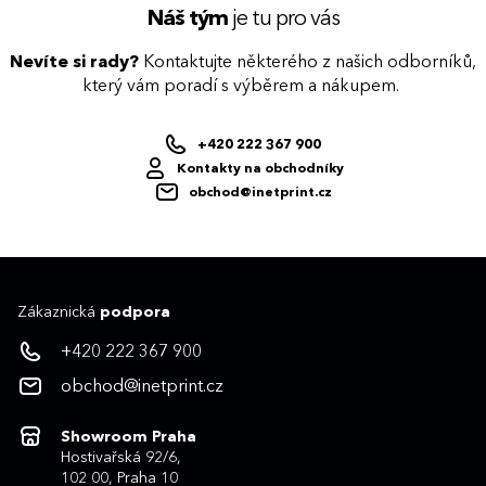
Náš tým
je tu pro vás
Nevíte si rady?
Kontaktujte některého z našich odborníků,
který vám poradí s výběrem a nákupem.
+420 222 367 900
Kontakty na obchodníky
obchod@inetprint.cz
Zákaznická
podpora
+420 222 367 900
obchod@inetprint.cz
Showroom Praha
Hostivařská 92/6,
102 00, Praha 10