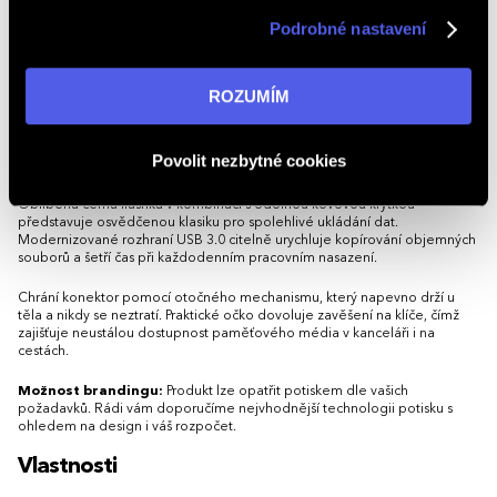
nabídky nejen na webu, ale i na sociálních sítích a
Podrobné nastavení
Kompaktní a praktický design:
Díky malým rozměrům se snadno
v reklamní síti na ostatních webech. Kliknutím na tlačítko
vejde do kapsy, peněženky nebo na klíčenku.
„ROZUMÍM“ souhlasíte s používáním cookies. Pro více
Možnost potisku:
Přizpůsobte USB disk TWISTO USB 3.0 vlastním
informací navštivte naši stránku
zásadách ochrany
ROZUMÍM
logem a vytvořte efektivní reklamní předmět, který bude vaši značku
osobních údajů
.
propagovat při každodenním používání.
USB flash disk TWISTO USB 3.0 kombinuje rychlost, praktičnost a
Povolit nezbytné cookies
eleganci, což z něj činí ideální volbu pro osobní i firemní využití.
Minimální množství pro objednávku je 50 ks.
Oblíbená černá flashka v kombinaci s odolnou kovovou krytkou
představuje osvědčenou klasiku pro spolehlivé ukládání dat.
Modernizované rozhraní USB 3.0 citelně urychluje kopírování objemných
souborů a šetří čas při každodenním pracovním nasazení.
Chrání konektor pomocí otočného mechanismu, který napevno drží u
těla a nikdy se neztratí. Praktické očko dovoluje zavěšení na klíče, čímž
zajišťuje neustálou dostupnost paměťového média v kanceláři i na
cestách.
Možnost brandingu:
Produkt lze opatřit potiskem dle vašich
požadavků. Rádi vám doporučíme nejvhodnější technologii potisku s
ohledem na design i váš rozpočet.
Vlastnosti