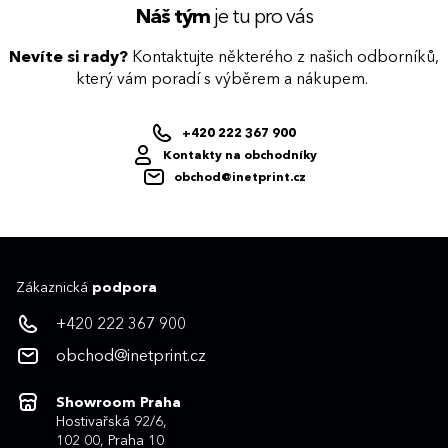
Náš tým
je tu pro vás
Nevíte si rady?
Kontaktujte některého z našich odborníků,
který vám poradí s výběrem a nákupem.
+420 222 367 900
Kontakty na obchodníky
obchod@inetprint.cz
Zákaznická
podpora
+420 222 367 900
obchod@inetprint.cz
Showroom Praha
Hostivařská 92/6,
102 00, Praha 10