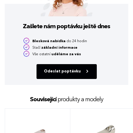
Zašlete nám poptávku
ještě dnes
Blesková nabídka
do 24 hodin
Stačí
základní informace
Vše ostatní
uděláme za vás
Odeslat poptávku
Související
produkty a modely