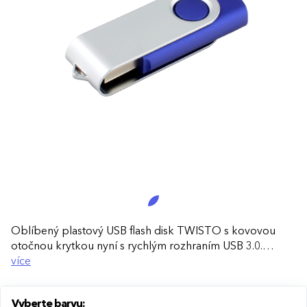
Oblíbený plastový USB flash disk TWISTO s kovovou
otočnou krytkou nyní s rychlým rozhraním USB 3.0.
Ideální pro efektivní přenos souborů, každodenní použití
více
i jako praktický reklamní dárek.
Vyberte barvu:
Rychlé rozhraní USB 3.0:
Umožňuje výrazně rychlejší