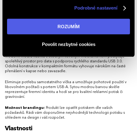
nabídky nejen na webu, ale i na sociálních sítích a
Podrobné nastavení
Kompaktní a praktický design:
Díky malým rozměrům se snadno
v reklamní síti na ostatních webech. Kliknutím na tlačítko
vejde do kapsy, peněženky nebo na klíčenku.
„ROZUMÍM“ souhlasíte s používáním cookies. Pro více
Možnost potisku:
Přizpůsobte USB disk TWISTO USB 3.0 vlastním
informací navštivte naši stránku
zásadách ochrany
ROZUMÍM
logem a vytvořte efektivní reklamní předmět, který bude vaši značku
osobních údajů
.
propagovat při každodenním používání.
USB flash disk TWISTO USB 3.0 kombinuje rychlost, praktičnost a
Povolit nezbytné cookies
eleganci, což z něj činí ideální volbu pro osobní i firemní využití.
Minimální množství pro objednávku je 50 ks.
Moderní modrá flashka s otočným kovovým mechanismem poskytuje
spolehlivý prostor pro data s podporou rychlého standardu USB 3.0.
Odolná konstrukce v kompaktním formátu vyhovuje nárokům na časté
přenášení v kapse nebo zavazadle.
Eliminuje potřebu samostatného víčka a umožňuje pohotové použití v
libovolném počítači s portem USB-A. Sytou modrou barvou skvěle
reprezentuje firemní identitu a hodí se pro kvalitní reklamní potisk či
gravírování.
Možnost brandingu:
Produkt lze opatřit potiskem dle vašich
požadavků. Rádi vám doporučíme nejvhodnější technologii potisku s
ohledem na design i váš rozpočet.
Vlastnosti