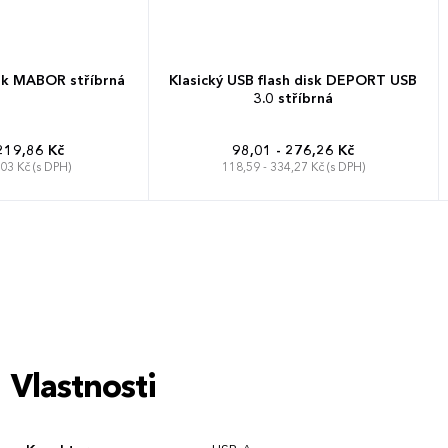
isk MABOR stříbrná
Klasický USB flash disk DEPORT USB
3.0 stříbrná
219,86 Kč
98,01 - 276,26 Kč
,03 Kč (s DPH)
118,59 - 334,27 Kč (s DPH)
Vlastnosti