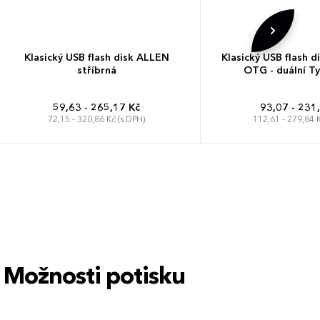
Klasický USB flash disk ALLEN
Klasický USB flash
stříbrná
OTG - duální T
59,63 - 265,17 Kč
93,07 - 231
72,15 - 320,86 Kč (s DPH)
112,61 - 279,84 K
Možnosti potisku