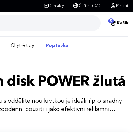
Kontakty
Čeština (CZK)
Přihlásit
0
Košík
Chytré tipy
Poptávka
sh disk POWER žlutá
 s oddělitelnou krytkou je ideální pro snadný
dodenní použití i jako efektivní reklamní