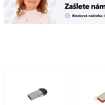
Zašlete ná
Blesková nabídka
d