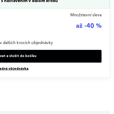
s nastavením v dalším kroku
Množstevní sleva
až -40 %
v dalších krocích objednávky
at a vložit do košíku
adná objednávka