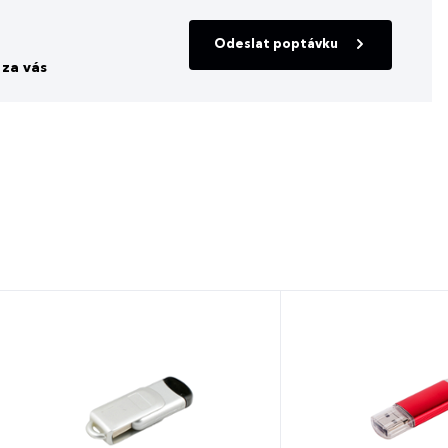
Odeslat poptávku
za vás