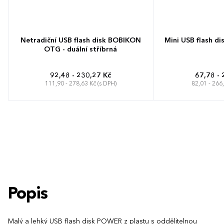
Netradiční USB flash disk BOBIKON
Mini USB flash d
OTG - duální stříbrná
92,48 - 230,27 Kč
67,78 - 
111,90 - 278,63 Kč (s DPH)
82,01 - 266
Popis
Malý a lehký USB flash disk POWER z plastu s oddělitelnou