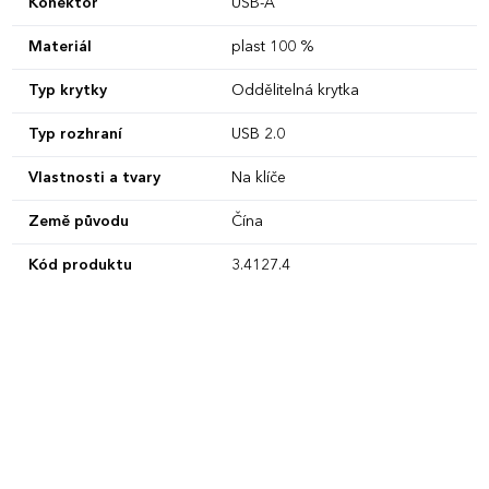
Konektor
USB-A
Materiál
plast 100 %
Typ krytky
Oddělitelná krytka
Typ rozhraní
USB 2.0
Vlastnosti a tvary
Na klíče
Země původu
Čína
Kód produktu
3.4127.4