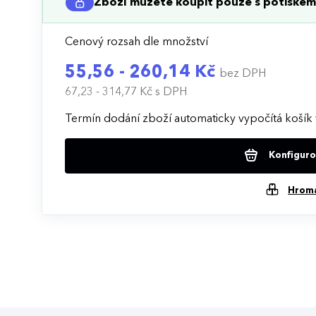
Zboží můžete koupit pouze s potiskem 
Cenový rozsah dle množství
55,56 - 260,14 Kč
bez DPH
67,23 - 314,77 Kč
s DPH
Termín dodání zboží automaticky vypočítá košík 
Konfigurov
Hrom