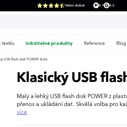
Velmi dobré
4.7
4.8
 textilu
Udržitelné produkty
Reference
Blog
ký USB flash disk POWER žlutá
Klasický USB fla
Malý a lehký USB flash disk POWER z plastu
přenos a ukládání dat. Skvělá volba pro kaž
předmět.
více