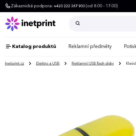
Zákaznická podpora:
(od 8:00 - 17:00)
+420 222 367 900
Katalog produktů
Reklamní předměty
Potisk
Inetprint.cz
Elektro a USB
Reklamní USB flash disky
Klasic