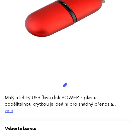
Malý a lehký USB flash disk POWER z plastu s
oddělitelnou krytkou je ideální pro snadný přenos a
ukládání dat. Skvělá volba pro každodenní použití i jako
více
efektivní reklamní předmět.
Vyberte barvu:
Kompaktní a lehký:
Díky malým rozměrům se snadno