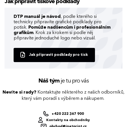
Jak připravit tiskové podklady
DTP manuál je návod
, podle kterého si
technicky připravíte grafické podklady pro
potisk.
Pomůže nadšencům i profesionálním
grafikům
. Krok za krokem si podle něj
připravíte jednoduché logo nebo vizuál.
Jak připravit podklady pro tisk
Náš tým
je tu pro vás
Nevíte si rady?
Kontaktujte některého z našich odborníků,
který vám poradí s výběrem a nákupem.
+420 222 367 900
Kontakty na obchodníky
obchod@inetprint.cz