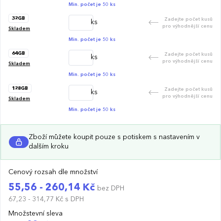
Min. počet je 50 ks
32GB
Zadejte počet kusů
ks
pro výhodnější cenu
Skladem
Min. počet je 50 ks
64GB
Zadejte počet kusů
ks
pro výhodnější cenu
Skladem
Min. počet je 50 ks
128GB
Zadejte počet kusů
ks
pro výhodnější cenu
Skladem
Min. počet je 50 ks
Zboží můžete koupit pouze s potiskem s nastavením v
dalším kroku
Cenový rozsah dle množství
55,56 - 260,14 Kč
bez DPH
67,23 - 314,77 Kč
s DPH
Množstevní sleva