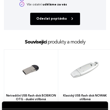
Vše ostatní
uděláme za vás
Odeslat poptávku
Související
produkty a modely
Netradiční USB flash disk BOBIKON
Klasický USB flash disk NOWAK
OTG - duální stříbrná
stříbrná
1 barva
1 barva