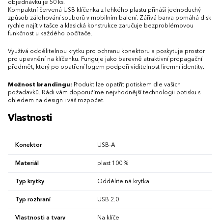
objednávku je 50 ks.
Kompaktní červená USB klíčenka z lehkého plastu přináší jednoduchý
způsob zálohování souborů v mobilním balení. Zářivá barva pomáhá disk
rychle najít v tašce a klasická konstrukce zaručuje bezproblémovou
funkčnost u každého počítače.
Využívá oddělitelnou krytku pro ochranu konektoru a poskytuje prostor
pro upevnění na klíčenku. Funguje jako barevně atraktivní propagační
předmět, který po opatření logem podpoří viditelnost firemní identity.
Možnost brandingu:
Produkt lze opatřit potiskem dle vašich
požadavků. Rádi vám doporučíme nejvhodnější technologii potisku s
ohledem na design i váš rozpočet.
Vlastnosti
Konektor
USB-A
Materiál
plast 100 %
Typ krytky
Oddělitelná krytka
Typ rozhraní
USB 2.0
Vlastnosti a tvary
Na klíče