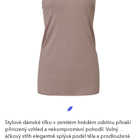
Stylové dámské tílko v zemitém hnědém odstínu přináší
přirozený vzhled a nekompromisní pohodlí. Volný
áčkový střih elegantně splývá podél těla a prodloužená