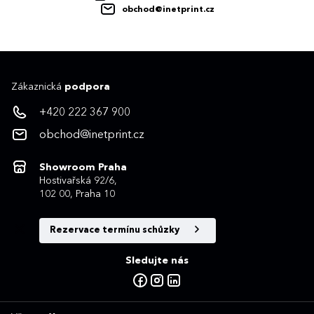
obchod@inetprint.cz
Zákaznická
podpora
+420 222 367 900
obchod@inetprint.cz
Showroom Praha
Hostivařská 92/6,
102 00, Praha 10
Rezervace termínu schůzky
Sledujte nás