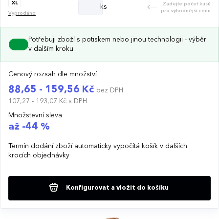
XL
Zadejte počet kusů
ks
pro výhodnější cenu
Vyprodáno
Potřebuji zboží s potiskem nebo jinou technologii - výběr
v dalším kroku
Cenový rozsah dle množství
88,65 - 159,56 Kč
bez DPH
107,27 - 193,07 Kč
s DPH
Množstevní sleva
až -44 %
Termín dodání zboží automaticky vypočítá košík v dalších
krocích objednávky
Konfigurovat a vložit do košíku