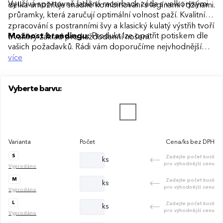
Využívá sportovně laděná racerback záda s velkorysými
délka umožňuje snadné kombinování s legínami i džínami.
průramky, která zaručují optimální volnost paží. Kvalitní
zpracování s postranními švy a klasický kulatý výstřih tvoří
Možnost brandingu:
Produkt lze opatřit potiskem dle
trvanlivý základ pro každodenní nošení.
vašich požadavků. Rádi vám doporučíme nejvhodnější
technologii potisku s ohledem na design i váš rozpočet.
více
Vyberte barvu:
Varianta
Počet
Cena/ks bez DPH
S
Zadejte počet kusů
ks
pro výhodnější cenu
Vyprodáno
M
Zadejte počet kusů
ks
pro výhodnější cenu
Vyprodáno
L
Zadejte počet kusů
ks
pro výhodnější cenu
Vyprodáno