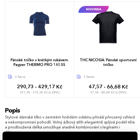
NOVINKA
Pánské tričko s krátkým rukávem
THC NICOSIA. Pánské sportovní
Payper THERMO PRO 160 SS
tričko
2 barvy
5 barev
290,73 - 429,17 Kč
47,57 - 66,68 Kč
351,78 - 519,30 Kč (s DPH)
57,56 - 80,68 Kč (s DPH)
Popis
Stylové dámské tílko v zemitém hnědém odstínu přináší přirozený vzhled
a nekompromisní pohodlí. Volný áčkový střih elegantně splývá podél těla
a prodloužená délka umožňuje snadné kombinování s legínami i
džínami.