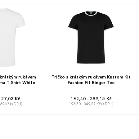
 krátkým rukávem
Tričko s krátkým rukávem Kustom Kit
ima T-Shirt White
Fashion Fit Ringer Tee
127,02 Kč
162,40 - 289,15 Kč
,69 Kč (s DPH)
196,50 - 349,87 Kč (s DPH)
XXL
3-4 roky
XS
S
M
L
XL
XXL
 let
9-10 let
2 let