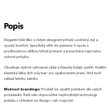
Popis
Elegantní bílé tílko s čistým designem přináší uvolněný styl a
vysoký komfort. Specifický střih do písmene A spolu s
prodlouženou délkou lichotí postavě a ponechává naprostou
volnost pohybu.
Obsahuje stylově vykrojená záda a klasický kulatý výstřih. Kvalitní
elastická látka drží svůj tvar i po opakovaném praní, čímž tvoří
základ letního šatníku.
Možnost brandingu:
Produkt lze opatřit potiskem dle vašich
požadavků. Rádi vám doporučíme nejvhodnější technologii
potisku s ohledem na design i váš rozpočet.