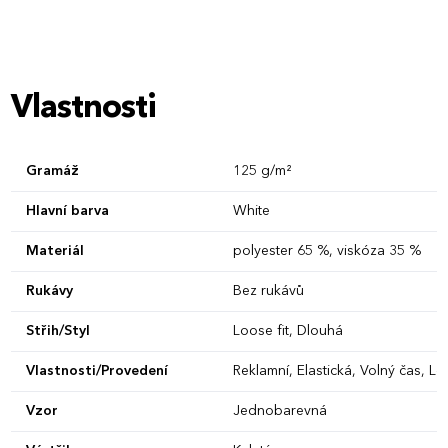
Vlastnosti
Gramáž
125 g/m²
Hlavní barva
White
Materiál
polyester 65 %, viskóza 35 %
Rukávy
Bez rukávů
Střih/Styl
Loose fit, Dlouhá
Vlastnosti/Provedení
Reklamní, Elastická, Volný čas, Let
Vzor
Jednobarevná