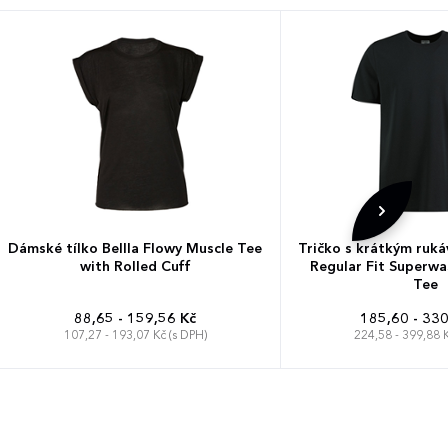
Dámské tílko Bellla Flowy Muscle Tee
Tričko s krátkým ruk
with Rolled Cuff
Regular Fit Superwa
Tee
88,65 - 159,56 Kč
185,60 - 330
107,27 - 193,07 Kč (s DPH)
224,58 - 399,88 K
S
M
L
XL
XS
S
M
L
XL