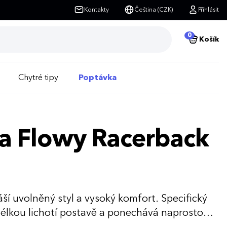
Kontakty
Čeština (CZK)
Přihlásit
0
Košík
Chytré tipy
Poptávka
la Flowy Racerback
áší uvolněný styl a vysoký komfort. Specifický
délkou lichotí postavě a ponechává naprostou