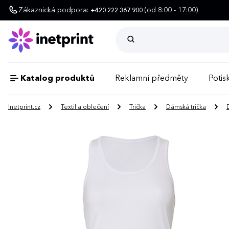
Zákaznická podpora:
(od 8:00 - 17:00)
+420 222 367 900
Katalog produktů
Reklamní předměty
Potisk
Inetprint.cz
Textil a oblečení
Trička
Dámská trička