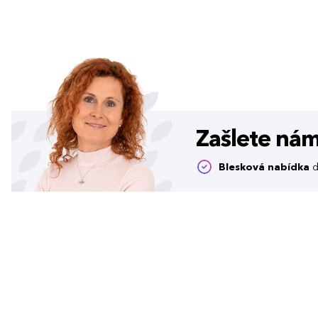
Zašlete ná
Blesková nabídka
d