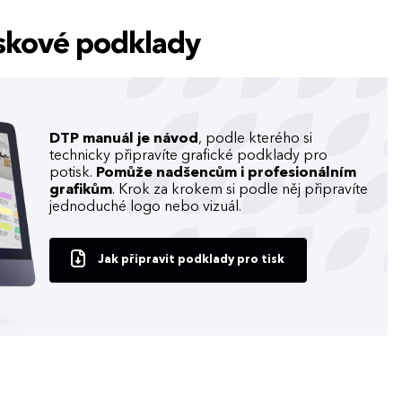
tiskové podklady
DTP manuál je návod
, podle kterého si
technicky připravíte grafické podklady pro
potisk.
Pomůže nadšencům i profesionálním
grafikům
. Krok za krokem si podle něj připravíte
jednoduché logo nebo vizuál.
Jak připravit podklady pro tisk