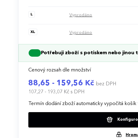
L
Vyprodáno
XL
Vyprodáno
Potřebuji zboží s potiskem nebo jinou t
Cenový rozsah dle množství
88,65 - 159,56 Kč
bez DPH
107,27 - 193,07 Kč
s DPH
Termín dodání zboží automaticky vypočítá košík 
Konfigurov
Hrom