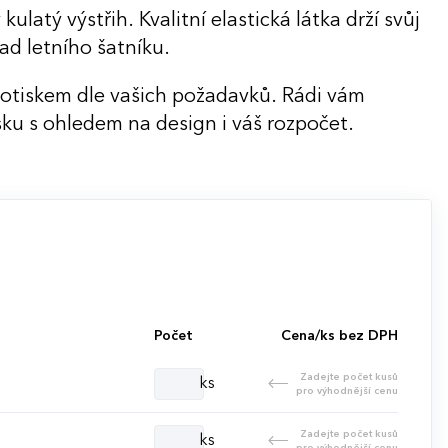
ulatý výstřih. Kvalitní elastická látka drží svůj
ad letního šatníku.
potiskem dle vašich požadavků. Rádi vám
ku s ohledem na design i váš rozpočet.
Počet
Cena/ks bez DPH
Zadejte počet kusů
ks
pro výhodnější cenu
Zadejte počet kusů
ks
pro výhodnější cenu