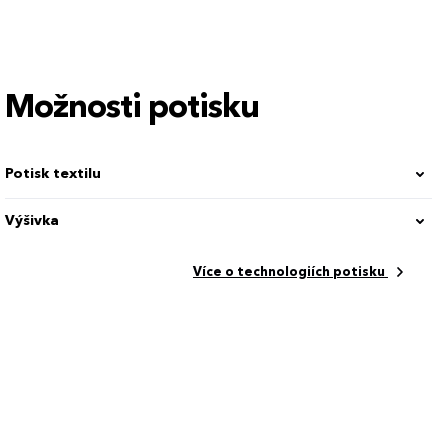
Možnosti potisku
Potisk textilu
Výšivka
Více o technologiích potisku
ní trička