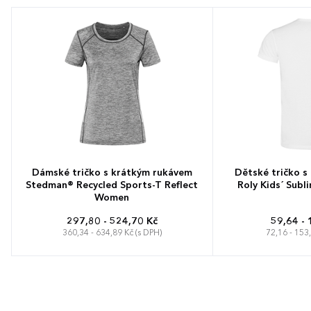
Dámské tričko s krátkým rukávem
Dětské tričko s
Stedman® Recycled Sports-T Reflect
Roly Kids´ Subl
Women
297,80 - 524,70 Kč
59,64 - 
360,34 - 634,89 Kč (s DPH)
72,16 - 153
S
M
L
XL
S
M
L
XL
5-6 let
7-8
11-1