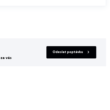
Odeslat poptávku
za vás