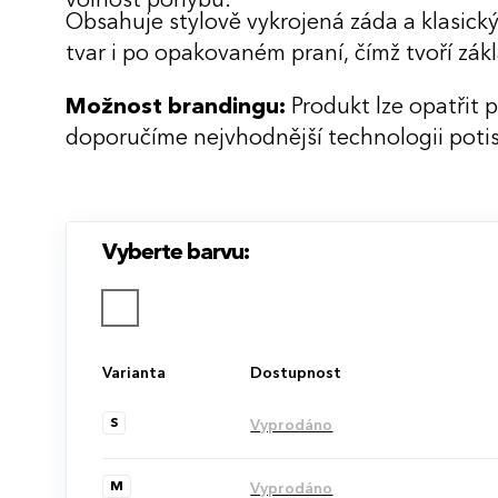
volnost pohybu.
Obsahuje stylově vykrojená záda a klasický k
tvar i po opakovaném praní, čímž tvoří zákl
Možnost brandingu:
Produkt lze opatřit 
doporučíme nejvhodnější technologii potis
Vyberte barvu:
Varianta
Dostupnost
S
Vyprodáno
M
Vyprodáno