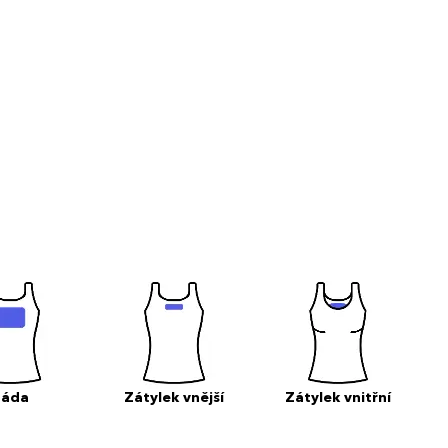
Záda
Zátylek vnější
Zátylek vnitřní