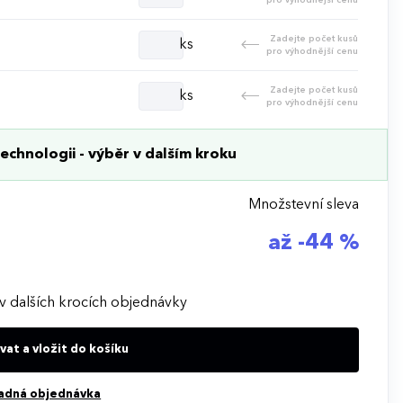
Zadejte počet kusů
ks
pro výhodnější cenu
Zadejte počet kusů
ks
pro výhodnější cenu
echnologii - výběr v dalším kroku
Množstevní sleva
až -44 %
v dalších krocích objednávky
at a vložit do košíku
adná objednávka