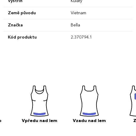
Výstřih
Kulatý
Země původu
Vietnam
Značka
Bella
Kód produktu
2.370794.1
o
Vpředu nad lem
Vzadu nad lem