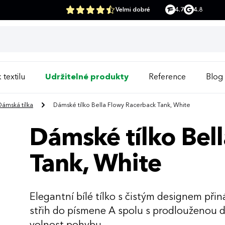
Velmi dobré
4.7
4.8
 textilu
Udržitelné produkty
Reference
Blog
Dámská tílka
Dámské tílko Bella Flowy Racerback Tank, White
Dámské tílko Bel
Tank, White
Elegantní bílé tílko s čistým designem přin
střih do písmene A spolu s prodlouženou 