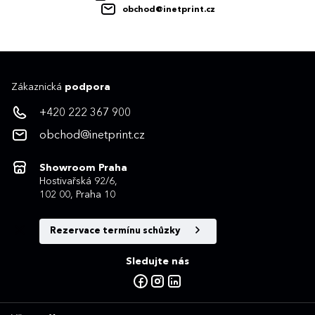
obchod@inetprint.cz
Zákaznická
podpora
+420 222 367 900
obchod@inetprint.cz
Showroom Praha
Hostivařská 92/6,
102 00, Praha 10
Rezervace termínu schůzky
Sledujte nás