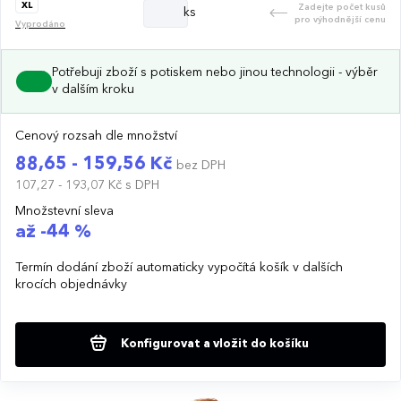
XL
Zadejte počet kusů
ks
pro výhodnější cenu
Vyprodáno
Potřebuji zboží s potiskem nebo jinou technologii - výběr
v dalším kroku
Cenový rozsah dle množství
88,65 - 159,56 Kč
bez DPH
107,27 - 193,07 Kč
s DPH
Množstevní sleva
až -44 %
Termín dodání zboží automaticky vypočítá košík v dalších
krocích objednávky
Konfigurovat a vložit do košíku