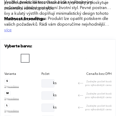
Využívá praktická racerback záda s vykrojenými
prodlouženou délkou vkusně zakrývá boky a poskytuje
průramky, ideální pro aktivní životní styl. Pevné postranní
maximální volnost pohybu.
švy a kulatý výstřih doplňují minimalistický design tohoto
Možnost brandingu:
Produkt lze opatřit potiskem dle
melírovaného svršku.
vašich požadavků. Rádi vám doporučíme nejvhodnější
technologii potisku s ohledem na design i váš rozpočet.
více
Vyberte barvu:
Varianta
Počet
Cena/ks bez DPH
S
Zadejte počet kusů
ks
pro výhodnější cenu
Vyprodáno
M
Zadejte počet kusů
ks
pro výhodnější cenu
Vyprodáno
L
Zadejte počet kusů
ks
pro výhodnější cenu
Vyprodáno