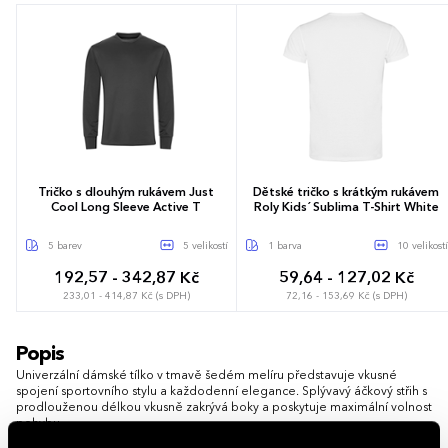
Tričko s dlouhým rukávem Just
Dětské tričko s krátkým rukávem
Cool Long Sleeve Active T
Roly Kids´ Sublima T-Shirt White
5 barev
5 velikostí
1 barva
10 velikostí
192,57 - 342,87 Kč
59,64 - 127,02 Kč
233,01 - 414,87 Kč (s DPH)
72,16 - 153,69 Kč (s DPH)
S
M
L
XL
XXL
S
M
L
XL
XXL
3-4 roky
Popis
5-6 let
7-8 let
9-10 let
Univerzální dámské tílko v tmavě šedém melíru představuje vkusné
11-12 let
spojení sportovního stylu a každodenní elegance. Splývavý áčkový střih s
prodlouženou délkou vkusně zakrývá boky a poskytuje maximální volnost
pohybu.