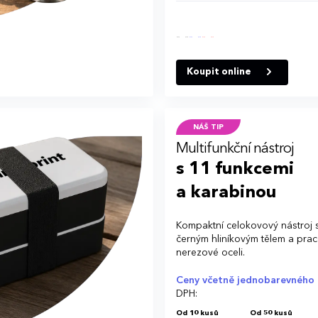
Koupit online
NÁŠ TIP
Multifunkční nástroj
s 11 funkcemi
a karabinou
Kompaktní celokovový nástroj 
černým hliníkovým tělem a prac
nerezové oceli.
Ceny včetně jednobarevného 
DPH:
Od 10 kusů
Od 50 kusů