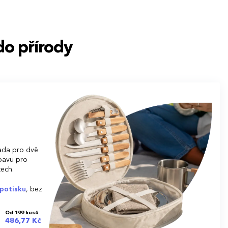
do přírody
ada pro dvě
bavu pro
tech.
potisku
, bez
Od 100 kusů
486,77 Kč