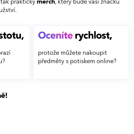
 tak praktický
merch
, který bude vaši značku
žství.
stotu,
Oceníte
rychlost,
razí
protože můžete nakoupit
u?
předměty s potiskem online?
ně!