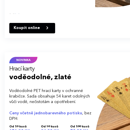
Koupit online
NOVINKA
Hrací karty
voděodolné, zlaté
Voděodolné PET hrací karty v ochranné
krabičce. Sada obsahuje 54 karet odolných
vůči vodě, nečistotám a opotřebení.
Ceny včetně jednobarevného potisku
, bez
DPH:
Od 10 kusů
Od 50 kusů
Od 100 kusů