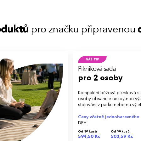
oduktů
pro značku připravenou
NÁŠ TIP
Pikniková sada
pro 2 osoby
Kompaktní béžová pikniková s
osoby obsahuje nezbytnou vý
stolování v parku nebo na výle
Ceny včetně jednobarevného 
DPH:
Od 10 kusů
Od 50 kusů
594,50 Kč
503,59 Kč