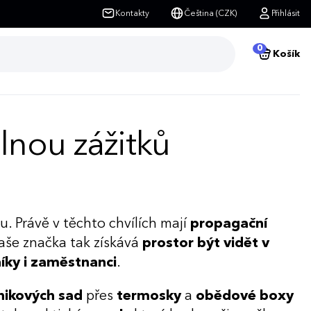
Kontakty
Čeština (CZK)
Přihlásit
0
Košík
lnou zážitků
. Právě v těchto chvílích mají
propagační
 Vaše značka tak získává
prostor být vidět v
íky i zaměstnanci
.
nikových sad
přes
termosky
a
obědové boxy