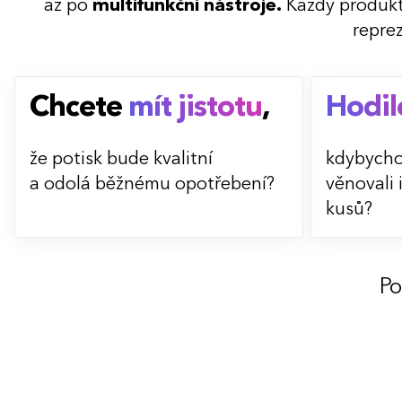
až po
multifunkční nástroje.
Každý produkt
repre
Chcete
mít jistotu
,
Hodil
že potisk bude kvalitní
kdybych
a odolá běžnému opotřebení?
věnovali 
kusů?
Po