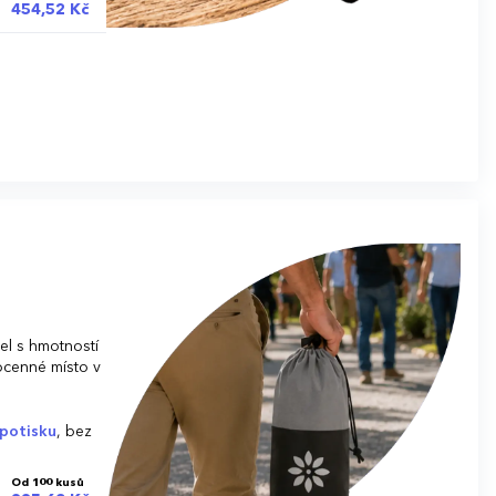
454,52 Kč
el s hmotností
ocenné místo v
potisku
, bez
Od 100 kusů