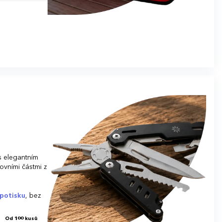
s elegantním
ovními částmi z
potisku
, bez
Od 100 kusů