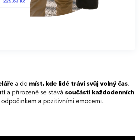
225,63 Kč
láře
a do
míst, kde lidé tráví svůj volný čas
.
ití a přirozeně se stává
součástí každodenních
ou, odpočinkem a pozitivními emocemi.