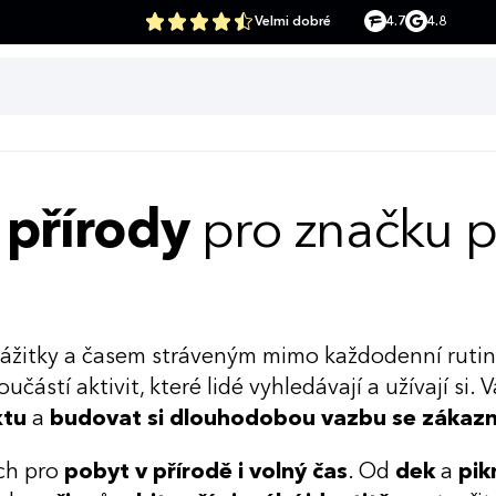
Velmi dobré
4.7
4.8
 přírody
pro značku p
zážitky a časem stráveným mimo každodenní rutinu
částí aktivit, které lidé vyhledávají a užívají si.
xtu
a
budovat si dlouhodobou vazbu se zákazn
ch pro
pobyt v přírodě i volný čas
. Od
dek
a
pik