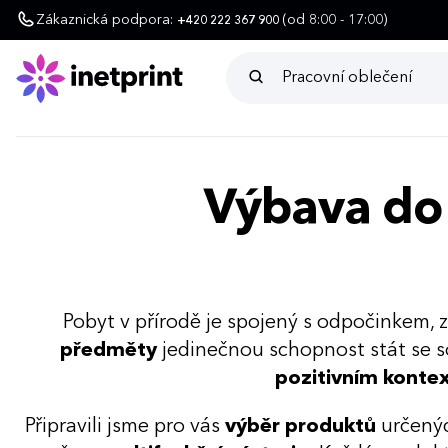
Zákaznická podpora:
(od 8:00 - 17:00)
+420 222 367 900
Výbava do
Pobyt v přírodě je spojený s odpočinkem, 
předměty
jedinečnou schopnost stát se sou
pozitivním konte
Připravili jsme pro vás
výběr produktů
určený