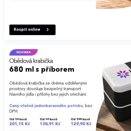
Koupit online
NOVINKA
Obědová krabička
680 ml s příborem
Obědová krabička se dvěma oddělenými
prostory dovoluje bezpečný transport
hlavního jídla i přílohy bez jejich smíchání.
Ceny včetně jednobarevného potisku
, bez
DPH:
Od 10 kusů
Od 50 kusů
Od 100 kusů
201,15 Kč
138,91 Kč
129,90 Kč