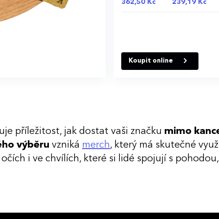
362,50 Kč
239,19 Kč
Koupit online
je příležitost, jak dostat vaši značku
mimo kance
ého
výběru
vzniká
merch
, který má skutečné využ
čích i ve chvílích, které si lidé spojují s pohod