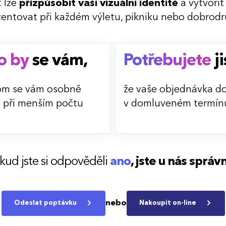
 lze
přizpůsobit vaší vizuální identitě
a vytvořit
zentovat při každém výletu, pikniku nebo dobrodru
o by
se vám,
Potřebujete
ji
om se vám osobně
že vaše objednávka do
i při menším počtu
v domluveném termín
kud jste si odpověděli
ano
,
jste u nás správ
nebo
Odeslat poptávku
Nakoupit on-line