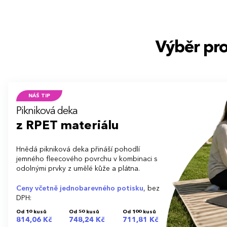
Výběr pr
NÁŠ TIP
Pikniková deka
z RPET materiálu
Hnědá pikniková deka přináší pohodlí
jemného fleecového povrchu v kombinaci s
odolnými prvky z umělé kůže a plátna.
Ceny včetně jednobarevného potisku
, bez
DPH:
Od 10 kusů
Od 50 kusů
Od 100 kusů
814,06 Kč
748,24 Kč
711,81 Kč