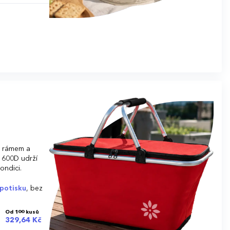
m rámem a
u 600D udrží
ondici.
potisku
, bez
Od 100 kusů
329,64 Kč