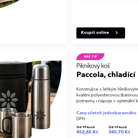
Koupit online
NÁŠ TIP
Piknikový koš
Paccola, chladící
Konstrukce s lehkým hliníkový
kvalitní polyesterovou tkanino
potraviny i nápoje v optimální k
Ceny včetně jednobarevného 
DPH:
Od 10 kusů
Od 50 kusů
452,65 Kč
345,70 Kč