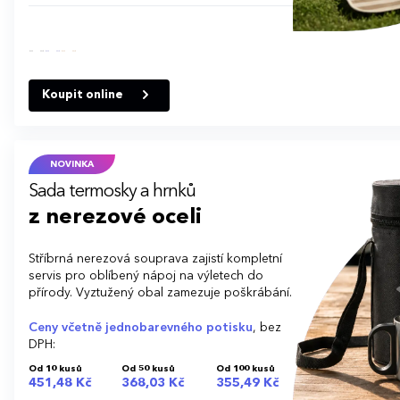
Koupit online
NOVINKA
Sada termosky a hrnků
z nerezové oceli
Stříbrná nerezová souprava zajistí kompletní
servis pro oblíbený nápoj na výletech do
přírody. Vyztužený obal zamezuje poškrábání.
Ceny včetně jednobarevného potisku
, bez
DPH:
Od 10 kusů
Od 50 kusů
Od 100 kusů
451,48 Kč
368,03 Kč
355,49 Kč