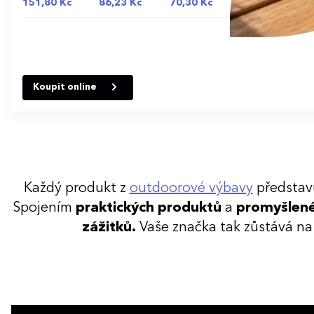
151,80 Kč
86,23 Kč
70,30 Kč
Koupit online
Každý produkt z
outdoorové výbavy
představu
Spojením
praktických produktů
a
promyšlen
zážitků.
Vaše značka tak zůstává na o