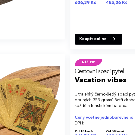
636,39 Kč
485,36 Kč
Koupit online
NÁŠ TIP
Cestovní spací pytel
Vacation vibes
Ultralehký černo-šedý spací pyt
pouhých 355 gramů šetří drah
každém turistickém batohu.
Ceny včetně jednobarevného 
DPH:
Od 10 kusů
Od 50 kusů