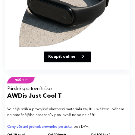
Koupit online
NÁŠ TIP
Pánské sportovní tričko
AWDis Just Cool T
Volnější střih a prodyšné vlastnosti materiálu zajišťují svěžest i během
nejnáročnějšího nasazení v posilovně nebo na hřišti.
Ceny včetně jednobarevného potisku
, bez DPH:
Od 10 kusů
Od 50 kusů
Od 100 kusů