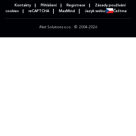
Kontakty
Přihlášení
Registrace
Zásady používání
cookies
reCAPTCHA
MaxMind
Jazyk webu:
Čeština
iNet Solutions s.r.o.
© 2004-2026