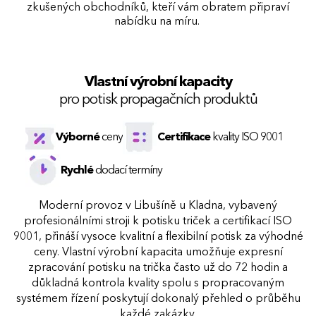
zkušených obchodníků, kteří vám obratem p
řipraví
nabídku na míru.
Vlastní výrobní kapacity
pro potisk propagačních produktů
Výborné
ceny
Certifikace
kvality ISO 9001
Rychlé
dodací termíny
Moderní provoz v Libušíně u Kladna, vybavený
profesionálními stroji k potisku triček a certifikací ISO
9001, přináší vysoce kvalitní a flexibilní potisk za výhodné
ceny. Vlastní výrobní kapacita umožňuje expresní
zpracování potisku na trička často už do 72 hodin a
důkladná kontrola kvality spolu s propracovaným
systémem řízení poskytují dokonalý přehled o průběhu
každé zakázky.