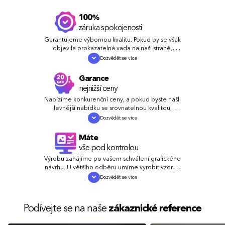
100%
záruka spokojenosti
Garantujeme výbornou kvalitu. Pokud by se však
objevila prokazatelná vada na naší straně,
zdarma a rychle chybu napravíme nebo vám
Dozvědět se více
vrátíme peníze.
Garance
nejnižší ceny
Nabízíme konkurenční ceny, a pokud byste našli
levnější nabídku se srovnatelnou kvalitou,
vyrovnáme nebo ještě snížíme cenu.
Dozvědět se více
Máte
vše pod kontrolou
Výrobu zahájíme po vašem schválení grafického
návrhu. U většího odběru umíme vyrobit vzorky,
abyste se mohli přesvědčit o kvalitě.
Dozvědět se více
Podívejte se na naše
zákaznické reference