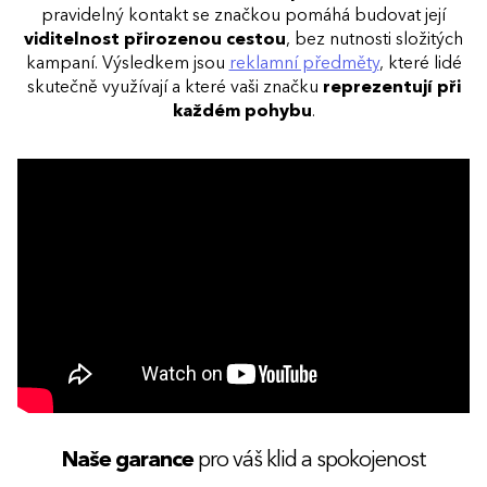
pravidelný kontakt se značkou pomáhá budovat její
viditelnost přirozenou cestou
, bez nutnosti složitých
kampaní. Výsledkem jsou
reklamní předměty
, které lidé
skutečně využívají a které vaši značku
reprezentují při
každém pohybu
.
Naše garance
pro váš klid a spokojenost