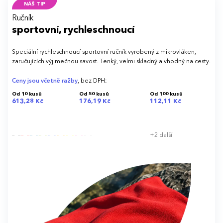
NÁŠ TIP
Ručník
sportovní, rychleschnoucí
Speciální rychleschnoucí sportovní ručník vyrobený z mikrovláken,
zaručujících výjimečnou savost. Tenký, velmi skladný a vhodný na cesty.
Ceny jsou včetně ražby
, bez DPH:
Od 10 kusů
Od 50 kusů
Od 100 kusů
613,28 Kč
176,19 Kč
112,11 Kč
+2 další