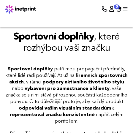
0
Sportovní doplňky
,
které
rozhýbou vaši značku
Sportovní doplňky
patří mezi propagační předměty,
které lidé rádi používají. Ať už na f
iremních sportovních
akcích
, v rámci
podpory aktivního životního stylu
nebo
vybavení pro zaměstnance a klienty
, vaše
značka se s nimi stává přirozenou součástí každodenního
pohybu. O to důležitější proto je, aby každý produkt
odpovídal vašim vizuálním standardům
a
reprezentoval značku konzistentně
napříč celým
portfoliem.