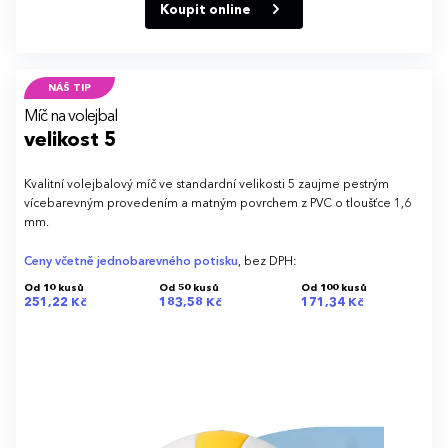
Koupit online
NÁŠ TIP
Míč na volejbal
velikost 5
Kvalitní volejbalový míč ve standardní velikosti 5 zaujme pestrým
vícebarevným provedením a matným povrchem z PVC o tloušťce 1,6
mm.
Ceny včetně jednobarevného potisku
, bez DPH:
Od 10 kusů
Od 50 kusů
Od 100 kusů
251,22 Kč
183,58 Kč
171,34 Kč