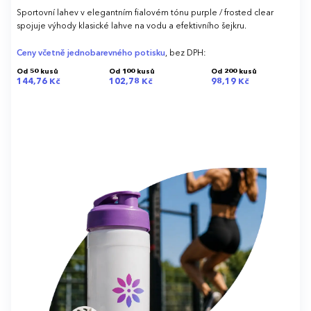
Sportovní lahev v elegantním fialovém tónu purple / frosted clear
spojuje výhody klasické lahve na vodu a efektivního šejkru.
Ceny včetně jednobarevného potisku
, bez DPH:
Od 50 kusů
Od 100 kusů
Od 200 kusů
144,76 Kč
102,78 Kč
98,19 Kč