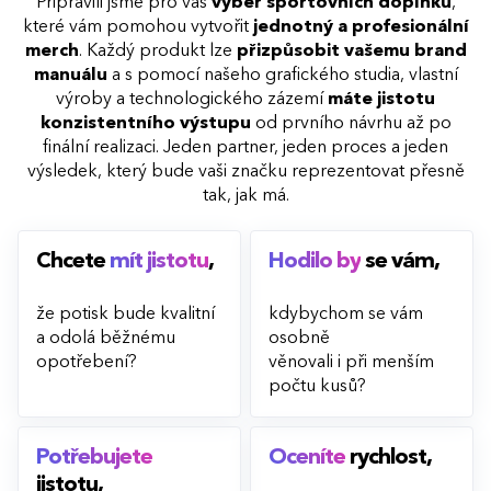
Připravili jsme pro vás
výběr sportovních doplňků
,
které vám pomohou vytvořit
jednotný a
profesionální
merch
. Každý produkt lze
přizpůsobit vašemu brand
manuálu
a s pomocí našeho grafického studia, vlastní
výroby a technologického zázemí
máte jistotu
konzistentního výstupu
od prvního návrhu až po
finální realizaci. Jeden partner, jeden proces a jeden
výsledek, který bude vaši značku reprezentovat přesně
tak, jak má.
Chcete
mít jistotu
,
Hodilo by
se vám,
že potisk bude kvalitní
kdybychom se vám
a odolá běžnému
osobně
opotřebení?
věnovali i při menším
počtu kusů?
Potřebujete
Oceníte
rychlost,
jistotu,