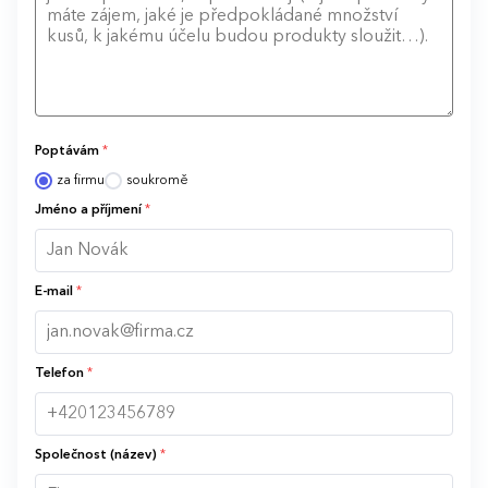
Poptávám
*
za firmu
soukromě
Jméno a příjmení
*
E-mail
*
Telefon
*
Společnost (název)
*