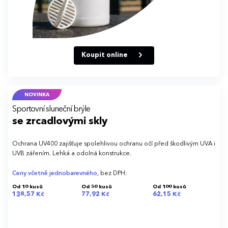
Koupit online
NOVINKA
Sportovní sluneční brýle
se zrcadlovými skly
Ochrana UV400 zajišťuje spolehlivou ochranu očí před škodlivým UVA i
UVB zářením. Lehká a odolná konstrukce.
Ceny včetně jednobarevného
, bez DPH:
Od 10 kusů
Od 50 kusů
Od 100 kusů
138,57 Kč
77,92 Kč
62,15 Kč