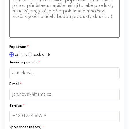
Poptávám
*
za firmu
soukromě
Jméno a příjmení
*
E-mail
*
Telefon
*
Společnost (název)
*