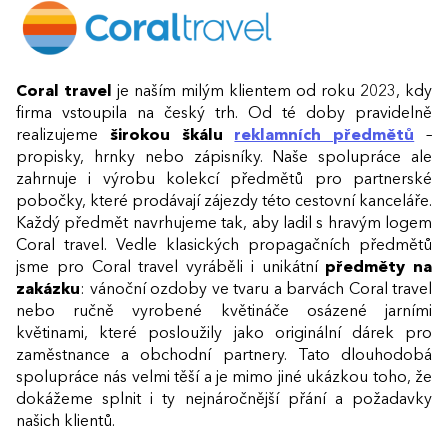
Coral travel
je naším milým klientem od roku 2023, kdy
firma vstoupila na český trh. Od té doby pravidelně
realizujeme
širokou škálu
reklamních předmětů
–
propisky, hrnky nebo zápisníky. Naše spolupráce ale
zahrnuje i výrobu kolekcí předmětů pro partnerské
pobočky, které prodávají zájezdy této cestovní kanceláře.
Každý předmět navrhujeme tak, aby ladil s hravým logem
Coral travel. Vedle klasických propagačních předmětů
jsme pro Coral travel vyráběli i unikátní
předměty na
zakázku
: vánoční ozdoby ve tvaru a barvách Coral travel
nebo ručně vyrobené květináče osázené jarními
květinami, které posloužily jako originální dárek pro
zaměstnance a obchodní partnery. Tato dlouhodobá
spolupráce nás velmi těší a je mimo jiné ukázkou toho, že
dokážeme splnit i ty nejnáročnější přání a požadavky
našich klientů.