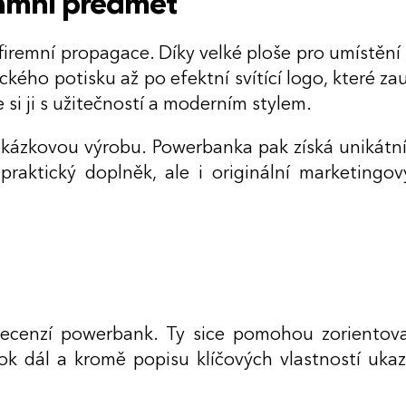
lamní předmět
 firemní propagace. Díky velké ploše pro umístěn
ického potisku až po efektní svítící logo, které z
 si ji s užitečností a moderním stylem.
zakázkovou výrobu. Powerbanka pak získá unikát
raktický doplněk, ale i originální marketingov
ecenzí powerbank. Ty sice pomohou zorientovat
ok dál a kromě popisu klíčových vlastností ukaz