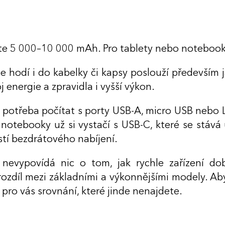
te 5 000–10 000 mAh. Pro tablety nebo notebooky
e hodí i do kabelky či kapsy poslouží především 
energie a zpravidla i vyšší výkon.
le potřeba počítat s porty USB-A, micro USB nebo 
 notebooky už si vystačí s USB-C, které se stává
tí bezdrátového nabíjení.
vypovídá nic o tom, jak rychle zařízení dobi
ozdíl mezi základními a výkonnějšími modely. Abys
pro vás srovnání, které jinde nenajdete.