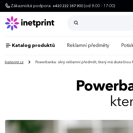
Zákaznická podpora:
(od 8:00 - 17:00)
+420 222 367 900
Katalog produktů
Reklamní předměty
Potisk
Inetprint.cz
Powerbanka: silný reklamní předmět, který má skutečnou
Powerban
kte