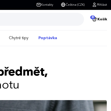
Kontakty
Čeština (CZK)
Přihlásit
0
Košík
Chytré tipy
Poptávka
 předmět,
notu