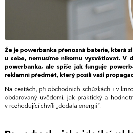
Že je powerbanka přenosná baterie, která slo
u sebe, nemusíme nikomu vysvětlovat. V dn
powerbanka, ale spíše jak funguje powerban
reklamní předmět, který posílí vaši propaga
Na cestách, při obchodních schůzkách i v krizo
obdarovaný uvědomí, jak praktický a hodnotný 
v rozhodující chvíli „dodala energii“.