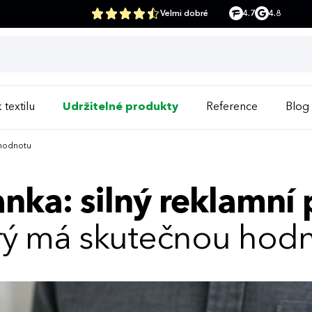
Velmi dobré
4.7
4.8
 textilu
Udržitelné produkty
Reference
Blog
 hodnotu
ka: silný reklamní
rý má skutečnou hod