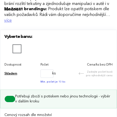
brání rozlití tekutiny a zjednodušuje manipulaci v autě i v
Možnost brandingu:
Produkt lze opatřit potiskem dle
kanceláři.
vašich požadavků. Rádi vám doporučíme nejvhodnější
technologii potisku s ohledem na design i váš rozpočet.
více
Vyberte barvu:
Dostupnost
Počet
Cena/ks bez DPH
Zadejte počet kusů
ks
Skladem
pro výhodnější cenu
Min. počet je 10 ks
Potřebuji zboží s potiskem nebo jinou technologii - výběr
v dalším kroku
Cenový rozsah dle množství