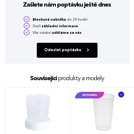
Zašlete nám poptávku
ještě dnes
Blesková nabídka
do 24 hodin
Stačí
základní informace
Vše ostatní
uděláme za vás
Odeslat poptávku
Související
produkty a modely
NOVINKA