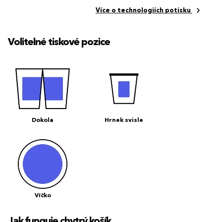
Více o technologiích potisku
Volitelné tiskové pozice
Dokola
Hrnek svisle
Víčko
Jak funguje chytrý košík