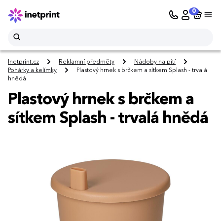
0
Inetprint.cz
Reklamní předměty
Nádoby na pití
Pohárky a kelímky
Plastový hrnek s brčkem a sítkem Splash - trvalá
hnědá
Plastový hrnek s brčkem a
sítkem Splash - trvalá hnědá