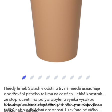
Hnědý hrnek Splash v odstínu trvalá hnědá usnadňuje
dodržování pitného režimu na cestách. Lehká konstrukce
ze stoprocentního polypropylenu vyniká vysokou
Obsahuje odnímatelný tácek pro louhování čajových
odolností a obsahuje udržitelné brčko pro pohodlnou
sáčků nebo odkládání drobností. Uzavíratelné víčko
konzumaci nápoje.