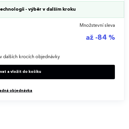
echnologii - výběr v dalším kroku
Množstevní sleva
až -84 %
v dalších krocích objednávky
at a vložit do košíku
adná objednávka