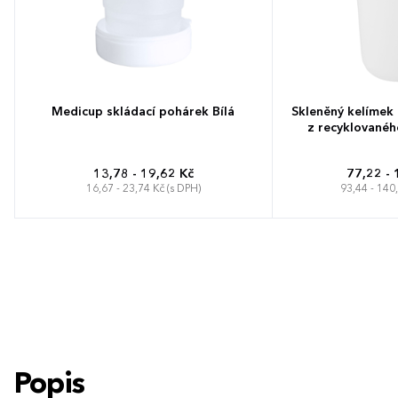
Medicup skládací pohárek Bílá
Skleněný kelímek
z recyklovanéh
13,78 - 19,62 Kč
77,22 - 
16,67 - 23,74 Kč (s DPH)
93,44 - 140
Popis