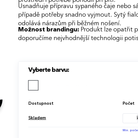
prostředí i potřebě pohodlí při pití.
Usnadňuje přípravu sypaného čaje nebo sáč
případě potřeby snadno vyjmout. Sytý fial
odolává nárazům při běžném nošení.
Možnost brandingu:
Produkt lze opatřit 
doporučíme nejvhodnější technologii potis
Vyberte barvu:
Dostupnost
Počet
Skladem
Min. poče