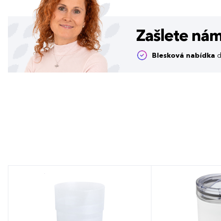
Zašlete ná
Blesková nabídka
d