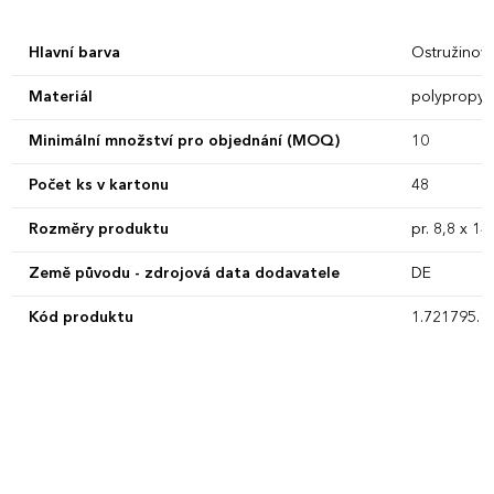
Hlavní barva
Ostružinov
Materiál
polypropyl
Minimální množství pro objednání (MOQ)
10
Počet ks v kartonu
48
Rozměry produktu
pr. 8,8 x 14
Země původu - zdrojová data dodavatele
DE
Kód produktu
1.721795.1