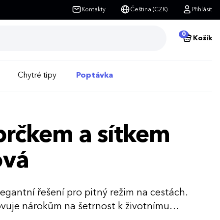
Kontakty
Čeština (CZK)
Přihlásit
0
Košík
Chytré tipy
Poptávka
 brčkem a sítkem
ová
legantní řešení pro pitný režim na cestách.
vuje nárokům na šetrnost k životnímu