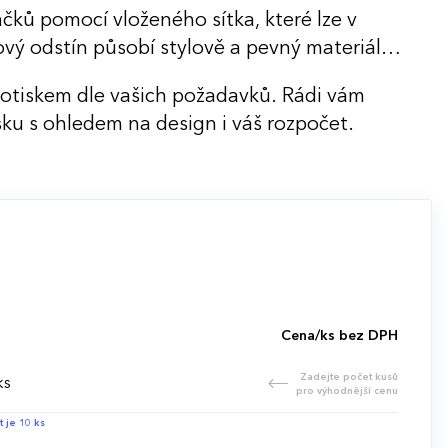
ků pomocí vloženého sítka, které lze v
ový odstín působí stylově a pevný materiál
potiskem dle vašich požadavků. Rádi vám
ku s ohledem na design i váš rozpočet.
Cena/ks bez DPH
Zadejte počet kusů
ks
pro výhodnější cenu
t je 10 ks