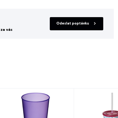
Odeslat poptávku
za vás