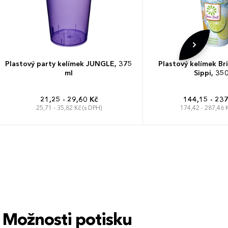
Plastový party kelímek JUNGLE, 375
Plastový kelímek Br
ml
Sippi, 35
21,25 - 29,60 Kč
144,15 - 237
25,71 - 35,82 Kč (s DPH)
174,42 - 287,46 K
Možnosti potisku