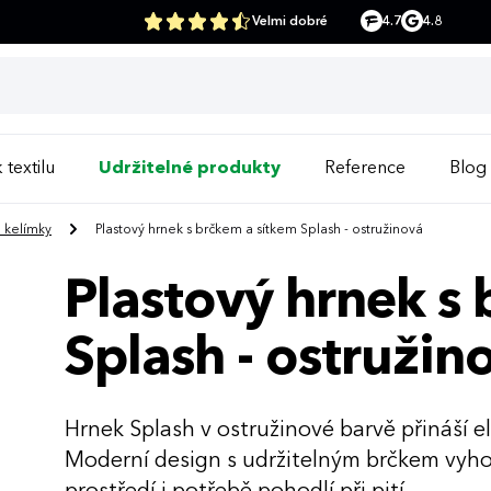
Velmi dobré
4.7
4.8
 textilu
Udržitelné produkty
Reference
Blog
a kelímky
Plastový hrnek s brčkem a sítkem Splash - ostružinová
Plastový hrnek s
Splash - ostružin
Hrnek Splash v ostružinové barvě přináší e
Moderní design s udržitelným brčkem vyho