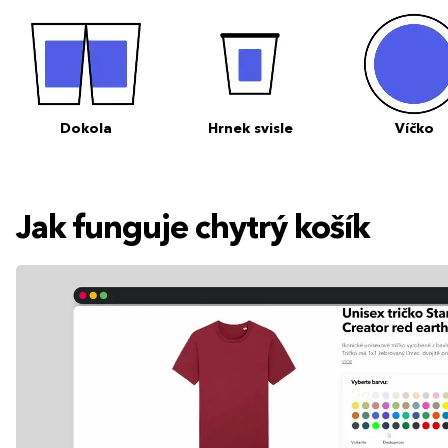
Dokola
Hrnek svisle
Víčko
Jak funguje chytrý košík