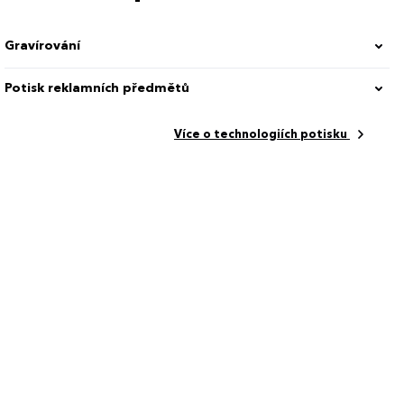
á
Gravírování
en 100 %
Potisk reklamních předmětů
Více o technologiích potisku
,3 cm
3022.00