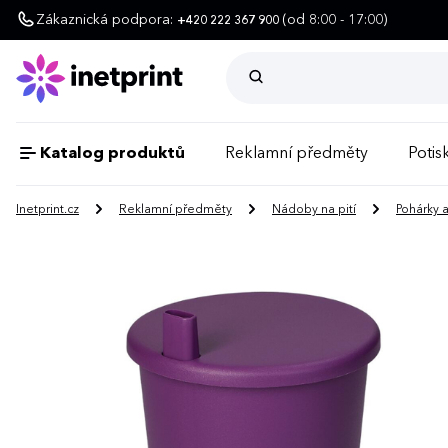
Zákaznická podpora:
(od 8:00 - 17:00)
+420 222 367 900
Katalog produktů
Reklamní předměty
Potisk
Inetprint.cz
Reklamní předměty
Nádoby na pití
Pohárky 