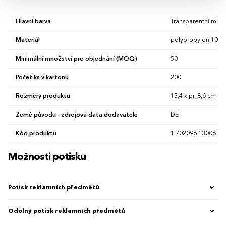
Hlavní barva
Transparentní mléč
Materiál
polypropylen 100 
Minimální množství pro objednání (MOQ)
50
Počet ks v kartonu
200
Rozměry produktu
13,4 x pr. 8,6 cm
Země původu - zdrojová data dodavatele
DE
Kód produktu
1.702096.13006.00
Možnosti potisku
Potisk reklamních předmětů
Odolný potisk reklamních předmětů