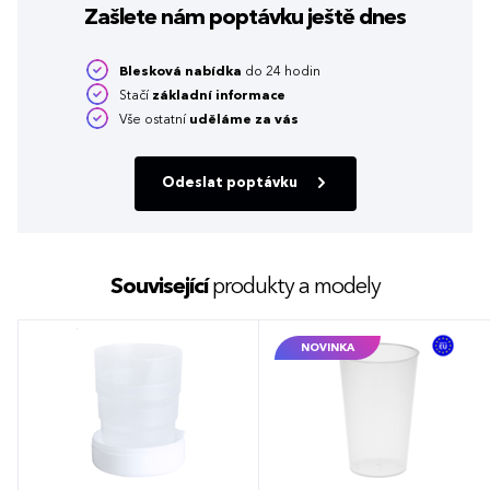
Zašlete nám poptávku
ještě dnes
Blesková nabídka
do 24 hodin
Stačí
základní informace
Vše ostatní
uděláme za vás
Odeslat poptávku
Související
produkty a modely
NOVINKA