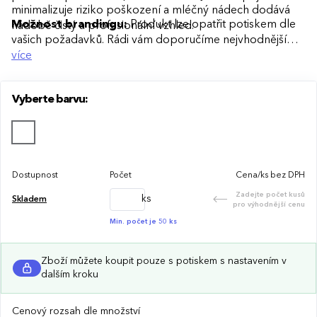
minimalizuje riziko poškození a mléčný nádech dodává
Možnost brandingu:
Produkt lze opatřit potiskem dle
nádobě čistý a profesionální vzhled.
vašich požadavků. Rádi vám doporučíme nejvhodnější
technologii potisku s ohledem na design i váš rozpočet.
více
Vyberte barvu:
Dostupnost
Počet
Cena/ks bez DPH
Zadejte počet kusů
ks
Skladem
pro výhodnější cenu
Min. počet je 50 ks
Zboží můžete koupit pouze s potiskem s nastavením v
dalším kroku
Cenový rozsah dle množství