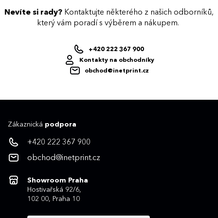
Nevíte si rady?
Kontaktujte některého z našich odborníků,
který vám poradí s výběrem a nákupem.
+420 222 367 900
Kontakty na obchodníky
obchod@inetprint.cz
Zákaznická
podpora
+420 222 367 900
obchod@inetprint.cz
Showroom Praha
Hostivařská 92/6,
102 00, Praha 10