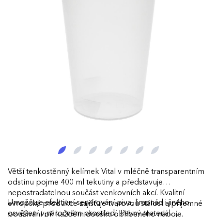
Větší tenkostěnný kelímek Vital v mléčně transparentním
odstínu pojme 400 ml tekutiny a představuje
nepostradatelnou součást venkovních akcí. Kvalitní
Umožňuje efektivní servírování piva, limonád i jiného
evropská produkce zajišťuje tvarovou stálost a příjemné
osvěžení v náročném prostředí. Pevný materiál
používání při každém doušku oblíbeného nápoje.