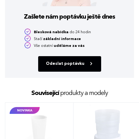
Zašlete nám poptávku
ještě dnes
Blesková nabídka
do 24 hodin
Stačí
základní informace
Vše ostatní
uděláme za vás
Odeslat poptávku
Související
produkty a modely
NOVINKA