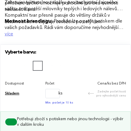
Zahrnuje vyjímatelnou vložku pro zachycení čajového
přiložené brčko umožňuje pohodlné pití bez nutnosti
sáčku, což potěší milovníky teplých i ledových nálevů.
naklánět hlavu.
Kompaktní tvar přesně pasuje do většiny držáků v
Možnost brandingu:
Produkt lze opatřit potiskem dle
automobilech a zajišťuje osvěžení po celý den.
vašich požadavků. Rádi vám doporučíme nejvhodnější
technologii potisku s ohledem na design i váš rozpočet.
více
Vyberte barvu:
Dostupnost
Počet
Cena/ks bez DPH
Zadejte počet kusů
ks
Skladem
pro výhodnější cenu
Min. počet je 10 ks
Potřebuji zboží s potiskem nebo jinou technologii - výběr
v dalším kroku