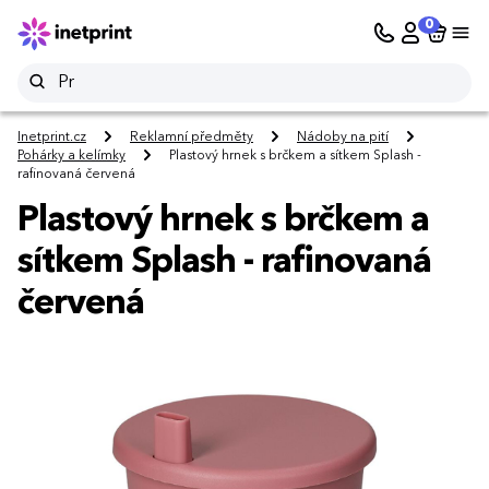
0
Inetprint.cz
Reklamní předměty
Nádoby na pití
Pohárky a kelímky
Plastový hrnek s brčkem a sítkem Splash -
rafinovaná červená
Plastový hrnek s brčkem a
sítkem Splash - rafinovaná
červená