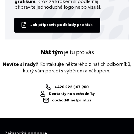
grafikům
. Krok za krokem si podle něj
připravíte jednoduché logo nebo vizuál.
Jak připravit podklady pro tisk
Náš tým
je tu pro vás
Nevíte si rady?
Kontaktujte některého z našich odborníků,
který vám poradí s výběrem a nákupem.
+420 222 367 900
Kontakty na obchodníky
obchod@inetprint.cz
Zákaznická
podpora