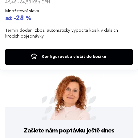
46,46 - 64,53 Kč
s DPH
Množstevní sleva
až -28 %
Termín dodání zboží automaticky vypočítá košík v dalších
krocích objednávky
Konfigurovat a vložit do košíku
Zašlete nám poptávku
ještě dnes