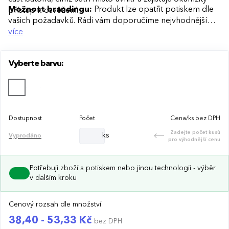
Možnost brandingu:
Produkt lze opatřit potiskem dle
přístup k osvěžení.
vašich požadavků. Rádi vám doporučíme nejvhodnější
technologii potisku s ohledem na design i váš rozpočet.
více
Vyberte barvu:
Dostupnost
Počet
Cena/ks bez DPH
Zadejte počet kusů
ks
Vyprodáno
pro výhodnější cenu
Potřebuji zboží s potiskem nebo jinou technologii - výběr
v dalším kroku
Cenový rozsah dle množství
38,40 - 53,33 Kč
bez DPH