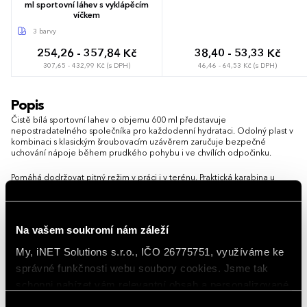
ml sportovní láhev s vyklápěcím
víčkem
3 barvy
254,26 - 357,84 Kč
38,40 - 53,33 Kč
307,65 - 432,99 Kč (s DPH)
46,46 - 64,53 Kč (s DPH)
Popis
Čistě bílá sportovní lahev o objemu 600 ml představuje
nepostradatelného společníka pro každodenní hydrataci. Odolný plast v
kombinaci s klasickým šroubovacím uzávěrem zaručuje bezpečné
uchování nápoje během prudkého pohybu i ve chvílích odpočinku.
Pomáhá dodržovat pitný režim v práci i v terénu. Praktická karabina u
hrdla umožňuje rychlé připevnění na vnější část batohu, čímž šetří místo
uvnitř a zajišťuje okamžitý přístup k osvěžení.
Možnost brandingu:
Produkt lze opatřit potiskem dle vašich
Na vašem soukromí nám záleží
požadavků. Rádi vám doporučíme nejvhodnější technologii potisku s
ohledem na design i váš rozpočet.
My, iNET Solutions s.r.o., IČO 26775751, využíváme ke
správné funkčnosti webu soubory cookies. Jsme tak
Vlastnosti
schopni nabízet vám relevantní obsah a personalizované
nabídky nejen na webu, ale i na sociálních sítích a