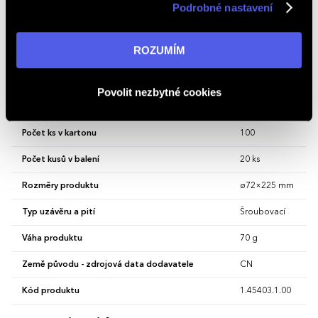
Hlavní barva
Bílá
Podrobné nastavení
v reklamní síti na ostatních webech. Kliknutím na tlačítko
„ROZUMÍM“ souhlasíte s používáním cookies. Pro více
Materiál
pvc
informací navštivte naši stránku
zásadách ochrany
ROZUMÍM
Minimální množství pro objednání (MOQ)
0
osobních údajů
.
Objem lahve
600 ml
Povolit nezbytné cookies
Použití lahve
Na vodu
Počet ks v kartonu
100
Počet kusů v balení
20 ks
Rozměry produktu
ø72×225 mm
Typ uzávěru a pití
Šroubovací
Váha produktu
70 g
Země původu - zdrojová data dodavatele
CN
Kód produktu
1.45403.1.00