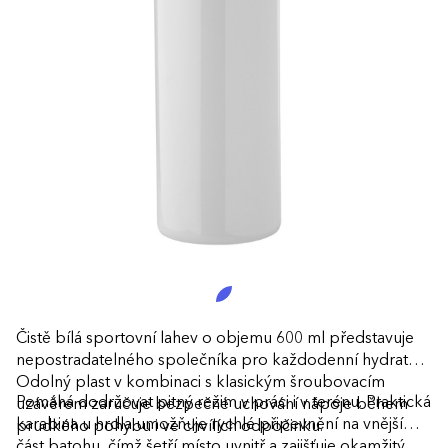
Čistě bílá sportovní lahev o objemu 600 ml představuje
nepostradatelného společníka pro každodenní hydrataci.
Odolný plast v kombinaci s klasickým šroubovacím
Pomáhá dodržovat pitný režim v práci i v terénu. Praktická
uzávěrem zaručuje bezpečné uchování nápoje během
karabina u hrdla umožňuje rychlé připevnění na vnější
prudkého pohybu i ve chvílích odpočinku.
část batohu, čímž šetří místo uvnitř a zajišťuje okamžitý