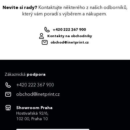
Nevíte si rady?
Kontaktujte některého z našich odborníků,
který vám poradí s výběrem a nákupem.
+420 222 367 900
Kontakty na obchodníky
obchod@inetprint.cz
Zákaznická
podpora
+420 222 367 900
obchod@inetprint.cz
Showroom Praha
Hostivařská 92/6,
102 00, Praha 10