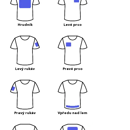
Hrudník
Levé prso
Levý rukáv
Pravé prso
Pravý rukáv
Vpředu nad lem