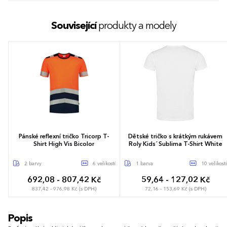
Související
produkty a modely
Pánské reflexní tričko Tricorp T-
Dětské tričko s krátkým rukávem
Shirt High Vis Bicolor
Roly Kids´ Sublima T-Shirt White
2 barvy
6 velikostí
1 barva
10 velikostí
692,08 - 807,42 Kč
59,64 - 127,02 Kč
837,42 - 976,98 Kč (s DPH)
72,16 - 153,69 Kč (s DPH)
S
M
L
XL
XXL
3XL
S
M
L
XL
XXL
3-4 roky
Popis
5-6 let
7-8 let
9-10 let