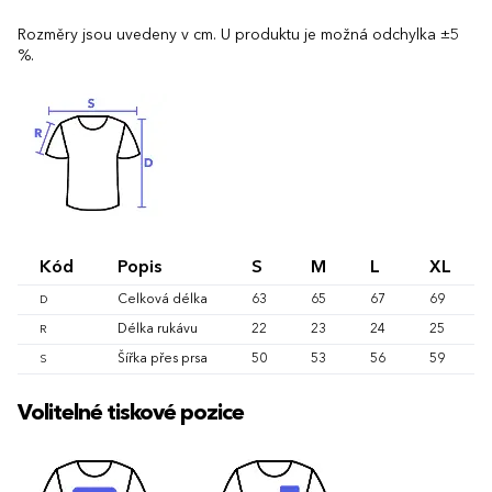
Rozměry jsou uvedeny v cm. U produktu je možná odchylka ±5
%.
Kód
Popis
S
M
L
XL
Celková délka
63
65
67
69
D
Délka rukávu
22
23
24
25
R
Šířka přes prsa
50
53
56
59
S
Volitelné tiskové pozice