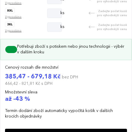
pro výhodnější cenu
Vyprodáno
XXL
Zadejte počet kusů
ks
pro výhodnější cenu
Vyprodáno
3XL
Zadejte počet kusů
ks
pro výhodnější cenu
Vyprodáno
Potřebuji zboží s potiskem nebo jinou technologii - výběr
v dalším kroku
Cenový rozsah dle množství
385,47 - 679,18 Kč
bez DPH
466,42 - 821,81 Kč
s DPH
Množstevní sleva
až -43 %
Termín dodání zboží automaticky vypočítá košík v dalších
krocích objednávky