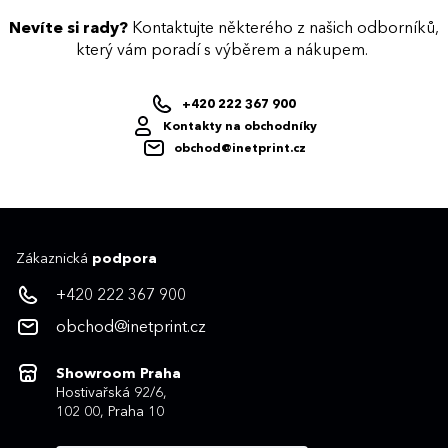
Nevíte si rady?
Kontaktujte některého z našich odborníků,
který vám poradí s výběrem a nákupem.
+420 222 367 900
Kontakty na obchodníky
obchod@inetprint.cz
Zákaznická
podpora
+420 222 367 900
obchod@inetprint.cz
Showroom Praha
Hostivařská 92/6,
102 00, Praha 10