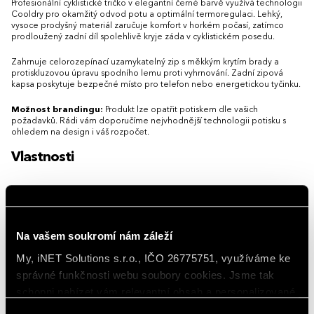
Profesionální cyklistické tričko v elegantní černé barvě využívá technologii
11-12 let
Cooldry pro okamžitý odvod potu a optimální termoregulaci. Lehký,
vysoce prodyšný materiál zaručuje komfort v horkém počasí, zatímco
prodloužený zadní díl spolehlivě kryje záda v cyklistickém posedu.
Zahrnuje celorozepínací uzamykatelný zip s měkkým krytím brady a
protiskluzovou úpravu spodního lemu proti vyhrnování. Zadní zipová
kapsa poskytuje bezpečné místo pro telefon nebo energetickou tyčinku.
Možnost brandingu:
Produkt lze opatřit potiskem dle vašich
požadavků. Rádi vám doporučíme nejvhodnější technologii potisku s
ohledem na design i váš rozpočet.
Vlastnosti
Gramáž
150 g/m²
Hlavní barva
Black
Na vašem soukromí nám záleží
Materiál
polyester 100 %
My, iNET Solutions s.r.o., IČO 26775751, využíváme ke
správné funkčnosti webu soubory cookies. Jsme tak
Rukávy
Krátký rukáv
schopni nabízet vám relevantní obsah a personalizované
Střih/Styl
Se zipem, Dlouhá, Slim fit (přiléhavá)
nabídky nejen na webu, ale i na sociálních sítích a