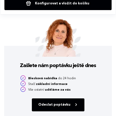
Konfigurovat a vložit do košíku
Zašlete nám poptávku
ještě dnes
Blesková nabídka
do 24 hodin
Stačí
základní informace
Vše ostatní
uděláme za vás
Odeslat poptávku