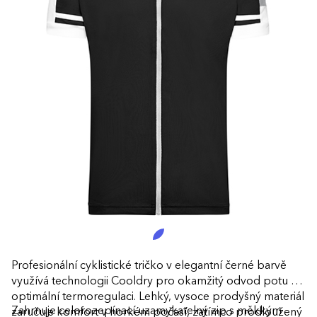
Profesionální cyklistické tričko v elegantní černé barvě
využívá technologii Cooldry pro okamžitý odvod potu a
optimální termoregulaci. Lehký, vysoce prodyšný materiál
Zahrnuje celorozepínací uzamykatelný zip s měkkým
zaručuje komfort v horkém počasí, zatímco prodloužený