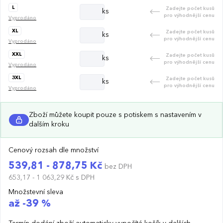
L
Zadejte počet kusů
ks
pro výhodnější cenu
Vyprodáno
XL
Zadejte počet kusů
ks
pro výhodnější cenu
Vyprodáno
XXL
Zadejte počet kusů
ks
pro výhodnější cenu
Vyprodáno
3XL
Zadejte počet kusů
ks
pro výhodnější cenu
Vyprodáno
Zboží můžete koupit pouze s potiskem s nastavením v
dalším kroku
Cenový rozsah dle množství
539,81 - 878,75 Kč
bez DPH
653,17 - 1 063,29 Kč
s DPH
Množstevní sleva
až -39 %