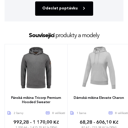
Odeslat poptávku
Související
produkty a modely
Pánská mikina Tricorp Premium
Dámská mikina Elevate Charon
Hooded Sweater
2 barvy
8 velikostí
1 barva
8 velikostí
992,28 - 1 170,00 Kč
68,28 - 606,10 Kč
1 200,66 - 1 415,70 Kč (s DPH)
82,62 - 733,38 Kč (s DPH)