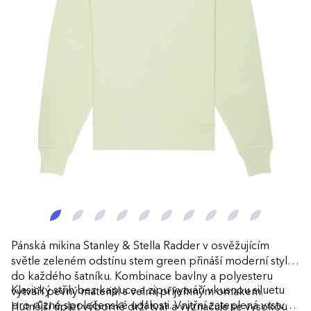
Pánská mikina Stanley & Stella Radder v osvěžujícím
světle zeleném odstínu stem green přináší moderní styl
do každého šatníku. Kombinace bavlny a polyesteru
Klasický střih bez kapuce a zipu vytváří vkusnou siluetu
vytváří pevný materiál s velmi příjemným omakem.
pro různé společenské události. Vnitřní zateplená vrstva
Hutnější úplet výborně drží tvar a vyznačuje se vysokou