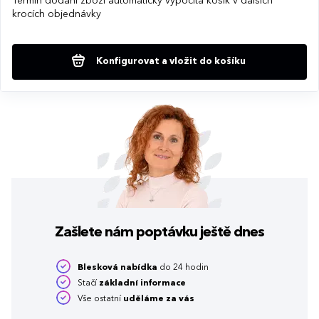
Termín dodání zboží automaticky vypočítá košík v dalších
krocích objednávky
Konfigurovat a vložit do košíku
Zašlete nám poptávku
ještě dnes
Blesková nabídka
do 24 hodin
Stačí
základní informace
Vše ostatní
uděláme za vás