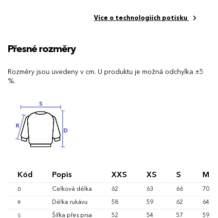
Více o technologiích potisku
Přesné rozměry
Rozměry jsou uvedeny v cm. U produktu je možná odchylka ±5
%.
Kód
Popis
XXS
XS
S
M
Celková délka
62
63
66
70
D
Délka rukávu
58
59
62
64
R
Šířka přes prsa
52
54
57
59
S