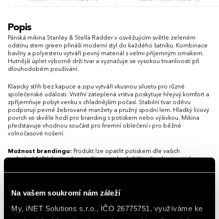
S
M
L
XL
XXL
3XL
XS
S
M
L
XL
XXL
3XL
Popis
4XL
5XL
4XL
Pánská mikina Stanley & Stella Radder v osvěžujícím světle zeleném
odstínu stem green přináší moderní styl do každého šatníku. Kombinace
bavlny a polyesteru vytváří pevný materiál s velmi příjemným omakem.
Hutnější úplet výborně drží tvar a vyznačuje se vysokou trvanlivostí při
dlouhodobém používání.
Klasický střih bez kapuce a zipu vytváří vkusnou siluetu pro různé
společenské události. Vnitřní zateplená vrstva poskytuje hřejivý komfort a
zpříjemňuje pobyt venku v chladnějším počasí. Stabilní tvar oděvu
podporují pevné žebrované manžety a pružný spodní lem. Hladký lícový
povrch se skvěle hodí pro branding s potiskem nebo výšivkou. Mikina
představuje vhodnou součást pro firemní oblečení i pro běžné
volnočasové nošení.
Možnost brandingu:
Produkt lze opatřit potiskem dle vašich
požadavků. Rádi vám doporučíme nejvhodnější technologii potisku s
ohledem na design i váš rozpočet.
Vlastnosti
Na vašem soukromí nám záleží
My, iNET Solutions s.r.o., IČO 26775751, využíváme ke
Gramáž
350 g/m²