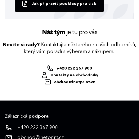
Jak připravit podklady pro tisk
Náš tým
je tu pro vás
Nevíte si rady?
Kontaktujte některého z našich odborníků,
který vám poradí s výběrem a nákupem.
+420 222 367 900
Kontakty na obchodníky
obchod@inetprint.cz
Zákaznická
podpora
+420 222 367 900
obchod@inetprint.cz