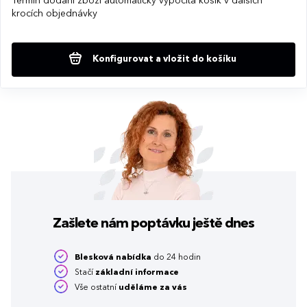
Termín dodání zboží automaticky vypočítá košík v dalších
krocích objednávky
Konfigurovat a vložit do košíku
Zašlete nám poptávku
ještě dnes
Blesková nabídka
do 24 hodin
Stačí
základní informace
Vše ostatní
uděláme za vás