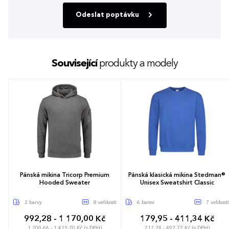
Odeslat poptávku
Související
produkty a modely
Pánská mikina Tricorp Premium
Pánská klasická mikina Stedman®
Hooded Sweater
Unisex Sweatshirt Classic
2 barvy
8 velikostí
6 barev
7 velikostí
992,28 - 1 170,00 Kč
179,95 - 411,34 Kč
1 200,66 - 1 415,70 Kč (s DPH)
217,74 - 497,72 Kč (s DPH)