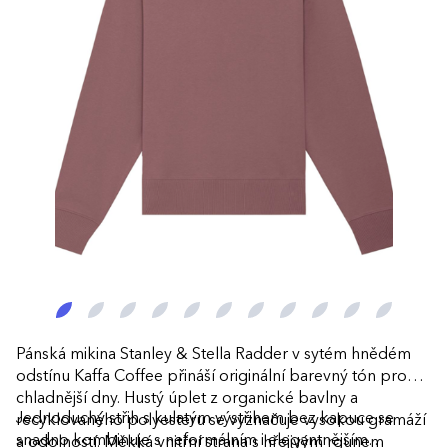
Pánská mikina Stanley & Stella Radder v sytém hnědém
odstínu Kaffa Coffee přináší originální barevný tón pro
chladnější dny. Hustý úplet z organické bavlny a
Jednoduchý střih s kulatým výstřihem bez kapuce se
recyklovaného polyesteru se vyznačuje vysokou gramáží
snadno kombinuje s neformálním i elegantnějším
a odolností. Měkká vnitřní strana s hřejivým rounem