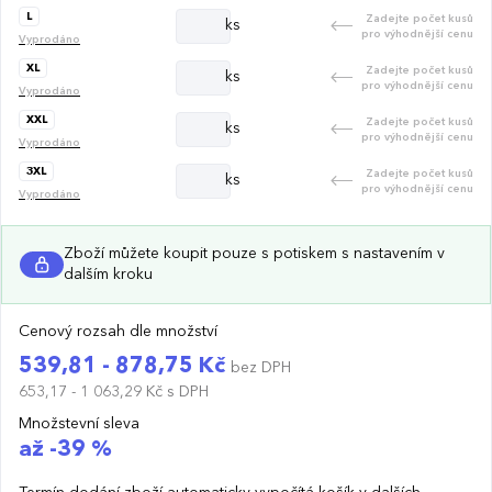
L
Zadejte počet kusů
ks
pro výhodnější cenu
Vyprodáno
XL
Zadejte počet kusů
ks
pro výhodnější cenu
Vyprodáno
XXL
Zadejte počet kusů
ks
pro výhodnější cenu
Vyprodáno
3XL
Zadejte počet kusů
ks
pro výhodnější cenu
Vyprodáno
Zboží můžete koupit pouze s potiskem s nastavením v
dalším kroku
Cenový rozsah dle množství
539,81 - 878,75 Kč
bez DPH
653,17 - 1 063,29 Kč
s DPH
Množstevní sleva
až -39 %