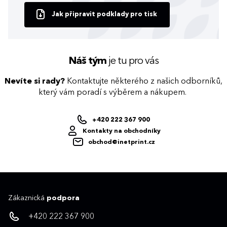
Jak připravit podklady pro tisk
Náš tým
je tu pro vás
Nevíte si rady?
Kontaktujte některého z našich odborníků,
který vám poradí s výběrem a nákupem.
+420 222 367 900
Kontakty na obchodníky
obchod@inetprint.cz
Zákaznická
podpora
+420 222 367 900