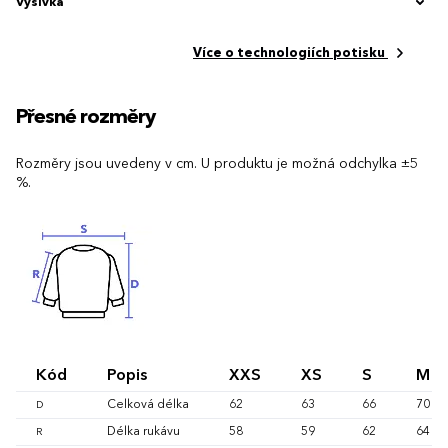
Výšivka
Více o technologiích potisku
Přesné rozměry
Rozměry jsou uvedeny v cm. U produktu je možná odchylka ±5
%.
Kód
Popis
XXS
XS
S
M
Celková délka
62
63
66
70
D
Délka rukávu
58
59
62
64
R