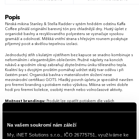
S
M
L
XL
XXL
3XL
XS
S
M
L
XL
XXL
3XL
Popis
4XL
5XL
Pánská mikina Stanley & Stella Radder v sytém hnědém odstínu Kaffa
Coffee přináší originální barevný tón pro chladnější dny. Hustý úplet z
organické bavlny a recyklovaného polyesteru se vyznačuje vysokou
gramáží a odolností. Měkká vnitřní strana s hřejivým rounem poskytuje
příjemný pocit a skvělou tepelnou izolaci.
Jednoduchý střih s kulatým výstřihem bez kapuce se snadno kombinuje s
neformálním i elegantnějším oblečením. Pružné náplety na koncích
rukávů a spodním okraji zabraňují zbytečnému úniku tělesného tepla.
Kvalitní švy s dvojitým prošitím pomáhají udržet stálý tvar oděvu i při
častém praní. Organická bavlna v materiálovém složení nese
mezinárodní certifikaci GOTS. Hladký povrch úpletu je speciálně navržen
pro firemní branding s potiskem nebo výšivkou. Mikina se velmi dobře
hodí pro firemní kolekce, osobitý merch nebo volnočasové aktivity.
Možnost brandingu:
Produkt lze opatřit potiskem dle vašich
požadavků. Rádi vám doporučíme nejvhodnější technologii potisku s
ohledem na design i váš rozpočet.
Vlastnosti
Na vašem soukromí nám záleží
My, iNET Solutions s.r.o., IČO 26775751, využíváme ke