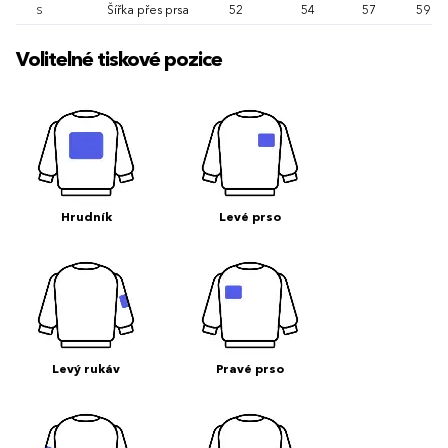
Šířka přes prsa
52
54
57
59
S
Volitelné tiskové pozice
Hrudník
Levé prso
Levý rukáv
Pravé prso