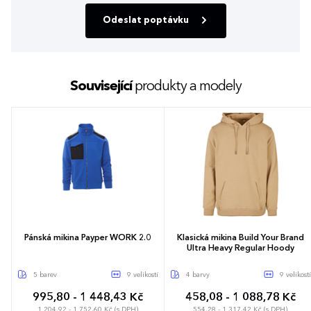
Odeslat poptávku
Související
produkty a modely
Pánská mikina Payper WORK 2.0
Klasická mikina Build Your Brand
Ultra Heavy Regular Hoody
5 barev
9 velikostí
4 barvy
9 velikostí
995,80 - 1 448,43 Kč
458,08 - 1 088,78 Kč
1 204,92 - 1 752,60 Kč (s DPH)
554,28 - 1 317,42 Kč (s DPH)