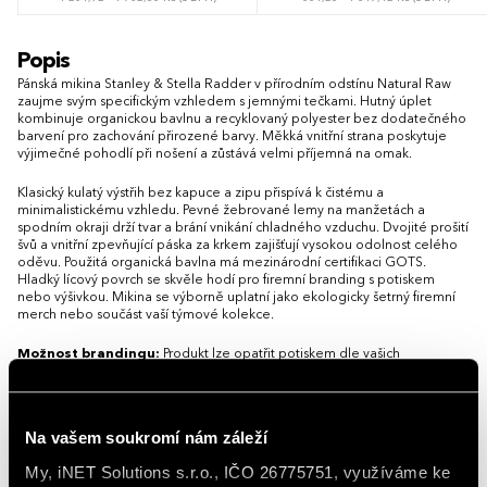
XS
S
M
L
XL
XXL
3XL
XS
S
M
L
XL
XXL
3XL
Popis
4XL
5XL
4XL
5XL
Pánská mikina Stanley & Stella Radder v přírodním odstínu Natural Raw
zaujme svým specifickým vzhledem s jemnými tečkami. Hutný úplet
kombinuje organickou bavlnu a recyklovaný polyester bez dodatečného
barvení pro zachování přirozené barvy. Měkká vnitřní strana poskytuje
výjimečné pohodlí při nošení a zůstává velmi příjemná na omak.
Klasický kulatý výstřih bez kapuce a zipu přispívá k čistému a
minimalistickému vzhledu. Pevné žebrované lemy na manžetách a
spodním okraji drží tvar a brání vnikání chladného vzduchu. Dvojité prošití
švů a vnitřní zpevňující páska za krkem zajišťují vysokou odolnost celého
oděvu. Použitá organická bavlna má mezinárodní certifikaci GOTS.
Hladký lícový povrch se skvěle hodí pro firemní branding s potiskem
nebo výšivkou. Mikina se výborně uplatní jako ekologicky šetrný firemní
merch nebo součást vaší týmové kolekce.
Možnost brandingu:
Produkt lze opatřit potiskem dle vašich
požadavků. Rádi vám doporučíme nejvhodnější technologii potisku s
ohledem na design i váš rozpočet.
Vlastnosti
Na vašem soukromí nám záleží
My, iNET Solutions s.r.o., IČO 26775751, využíváme ke