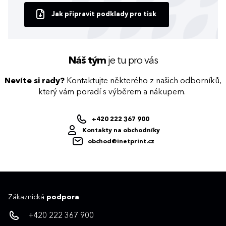
Jak připravit podklady pro tisk
Náš tým
je tu pro vás
Nevíte si rady?
Kontaktujte některého z našich odborníků,
který vám poradí s výběrem a nákupem.
+420 222 367 900
Kontakty na obchodníky
obchod@inetprint.cz
Zákaznická
podpora
+420 222 367 900