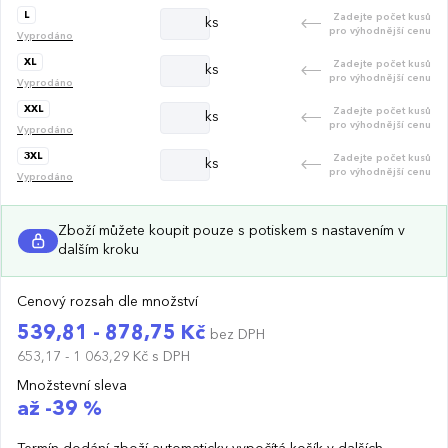
L
Zadejte počet kusů
ks
pro výhodnější cenu
Vyprodáno
XL
Zadejte počet kusů
ks
pro výhodnější cenu
Vyprodáno
XXL
Zadejte počet kusů
ks
pro výhodnější cenu
Vyprodáno
3XL
Zadejte počet kusů
ks
pro výhodnější cenu
Vyprodáno
Zboží můžete koupit pouze s potiskem s nastavením v
dalším kroku
Cenový rozsah dle množství
539,81 - 878,75 Kč
bez DPH
653,17 - 1 063,29 Kč
s DPH
Množstevní sleva
až -39 %