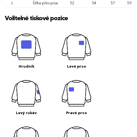
Šířka přes prsa
52
54
57
59
S
Volitelné tiskové pozice
Hrudník
Levé prso
Levý rukáv
Pravé prso