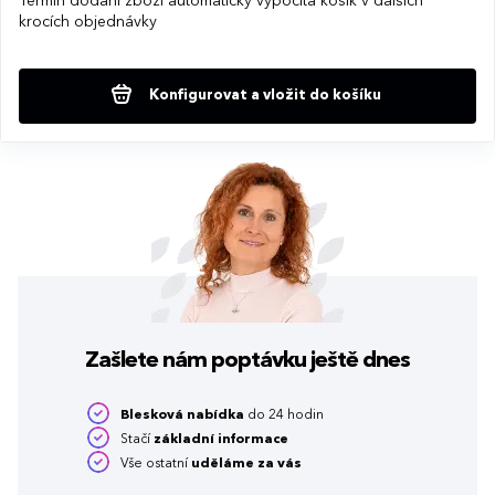
Termín dodání zboží automaticky vypočítá košík v dalších
krocích objednávky
Konfigurovat a vložit do košíku
Zašlete nám poptávku
ještě dnes
Blesková nabídka
do 24 hodin
Stačí
základní informace
Vše ostatní
uděláme za vás