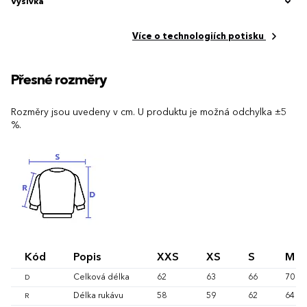
Výšivka
Více o technologiích potisku
Přesné rozměry
Rozměry jsou uvedeny v cm. U produktu je možná odchylka ±5
%.
Kód
Popis
XXS
XS
S
M
Celková délka
62
63
66
70
D
Délka rukávu
58
59
62
64
R