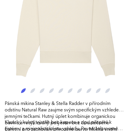
Pánská mikina Stanley & Stella Radder v přírodním
odstínu Natural Raw zaujme svým specifickým vzhledem s
jemnými tečkami. Hutný úplet kombinuje organickou
Klasický kulatý výstřih bez kapuce a zipu přispívá k
bavlnu a recyklovaný polyester bez dodatečného
čistému a minimalistickému vzhledu. Pevné žebrované
barvení pro zachování přirozené barvy. Měkká vnitřní