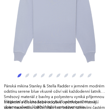
Pánská mikina Stanley & Stella Radder v jemném modrém
odstínu serene blue vkusně oživí váš každodenní šatník.
Směsový materiál z bavlny a polyesteru vyniká příjemnou
Elegantní střih bez kapuce vytváří velmi vyváženou a
měkkostí a dlouhodobě odolává opotřebení. Hutnější
vkusnou siluetu. Vnitřní hřejivá vrstva zamezuje
úplet napomáhá udržet stálý tvar oděvu i při velmi častém