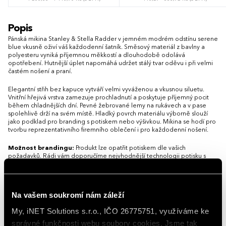
S
M
L
XL
XXL
3XL
S
M
L
XL
XXL
3XL
Popis
4XL
5XL
Pánská mikina Stanley & Stella Radder v jemném modrém odstínu serene
blue vkusně oživí váš každodenní šatník. Směsový materiál z bavlny a
polyesteru vyniká příjemnou měkkostí a dlouhodobě odolává
opotřebení. Hutnější úplet napomáhá udržet stálý tvar oděvu i při velmi
častém nošení a praní.
Elegantní střih bez kapuce vytváří velmi vyváženou a vkusnou siluetu.
Vnitřní hřejivá vrstva zamezuje prochladnutí a poskytuje příjemný pocit
během chladnějších dní. Pevné žebrované lemy na rukávech a v pase
spolehlivě drží na svém místě. Hladký povrch materiálu výborně slouží
jako podklad pro branding s potiskem nebo výšivkou. Mikina se hodí pro
tvorbu reprezentativního firemního oblečení i pro každodenní nošení.
Možnost brandingu:
Produkt lze opatřit potiskem dle vašich
požadavků. Rádi vám doporučíme nejvhodnější technologii potisku s
ohledem na design i váš rozpočet.
Vlastnosti
Na vašem soukromí nám záleží
My, iNET Solutions s.r.o., IČO 26775751, využíváme ke
Gramáž
350 g/m²
správné funkčnosti webu soubory cookies. Jsme tak