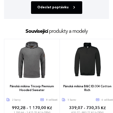
Odeslat poptávku
Související
produkty a modely
Pánská mikina Tricorp Premium
Pánská mikina B&C ID.004 Cotton
Hooded Sweater
Rich
2 barvy
8 velikostí
5 barev
6 velikostí
992,28 - 1 170,00 Kč
339,07 - 730,35 Kč
1 200,66 - 1 415,70 Kč (s DPH)
410,27 - 883,72 Kč (s DPH)