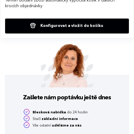
Termín dodání zboží automaticky vypočítá košík v dalších
krocích objednávky
Konfigurovat a vložit do košíku
Zašlete nám poptávku
ještě dnes
Blesková nabídka
do 24 hodin
Stačí
základní informace
Vše ostatní
uděláme za vás