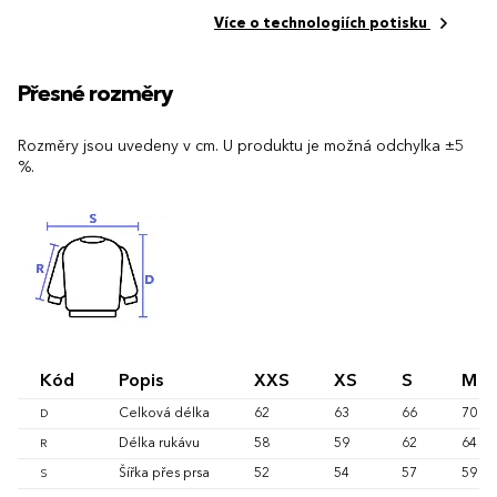
Více o technologiích potisku
Přesné rozměry
Rozměry jsou uvedeny v cm. U produktu je možná odchylka ±5
%.
Kód
Popis
XXS
XS
S
M
Celková délka
62
63
66
70
D
Délka rukávu
58
59
62
64
R
Šířka přes prsa
52
54
57
59
S