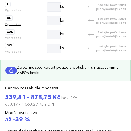
L
Zadejte počet kusů
ks
pro výhodnější cenu
Vyprodáno
XL
Zadejte počet kusů
ks
pro výhodnější cenu
Vyprodáno
XXL
Zadejte počet kusů
ks
pro výhodnější cenu
Vyprodáno
3XL
Zadejte počet kusů
ks
pro výhodnější cenu
Vyprodáno
Zboží můžete koupit pouze s potiskem s nastavením v
dalším kroku
Cenový rozsah dle množství
539,81 - 878,75 Kč
bez DPH
653,17 - 1 063,29 Kč
s DPH
Množstevní sleva
až -39 %