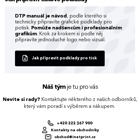
DTP manuál je návod
, podle kterého si
technicky připravíte grafické podklady pro
potisk.
Pomůže nadšencům i profesionálním
grafikům
. Krok za krokem si podle něj
připravíte jednoduché logo nebo vizuál.
Jak připravit podklady pro tisk
Náš tým
je tu pro vás
Nevíte si rady?
Kontaktujte některého z našich odborníků,
který vám poradí s výběrem a nákupem.
+420 222 367 900
Kontakty na obchodníky
obchod@inetprint.cz