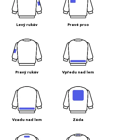
Levý rukáv
Pravé prso
Pravý rukáv
Vpředu nad lem
Vzadu nad lem
Záda