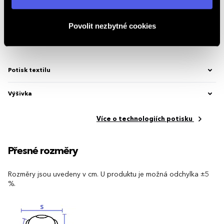
osobních údajů
.
Kód produktu
2.449790.5103
Povolit nezbytné cookies
Možnosti potisku
Potisk textilu
Výšivka
Více o technologiích potisku
Přesné rozměry
Rozměry jsou uvedeny v cm. U produktu je možná odchylka ±5
%.