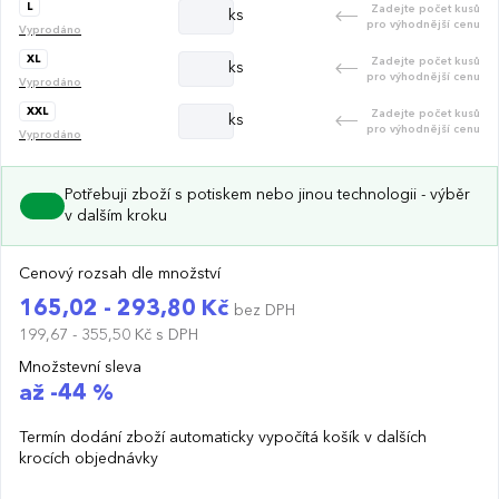
L
Zadejte počet kusů
ks
pro výhodnější cenu
Vyprodáno
XL
Zadejte počet kusů
ks
pro výhodnější cenu
Vyprodáno
XXL
Zadejte počet kusů
ks
pro výhodnější cenu
Vyprodáno
Potřebuji zboží s potiskem nebo jinou technologii - výběr
v dalším kroku
Cenový rozsah dle množství
165,02 - 293,80 Kč
bez DPH
199,67 - 355,50 Kč
s DPH
Množstevní sleva
až -44 %
Termín dodání zboží automaticky vypočítá košík v dalších
krocích objednávky