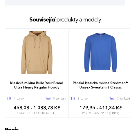
Související
produkty a modely
Klasická mikina Build Your Brand
Pánská klasická mikina Stedman®
Ultra Heavy Regular Hoody
Unisex Sweatshirt Classic
4 barvy
9 velikostí
6 barev
7 velikostí
458,08 - 1 088,78 Kč
179,95 - 411,34 Kč
554,28 - 1 317,42 Kč (s DPH)
217,74 - 497,72 Kč (s DPH)
XS
S
M
L
XL
XXL
3XL
XS
S
M
L
XL
XXL
3XL