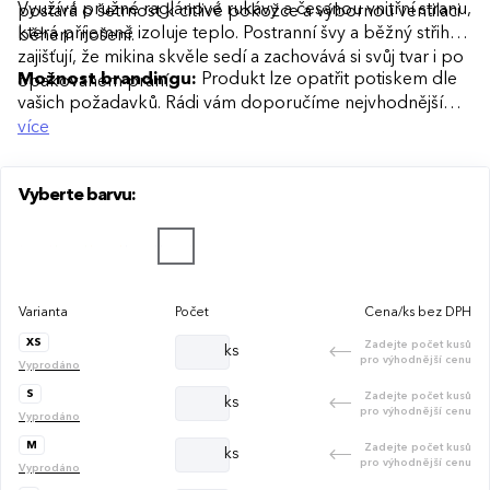
Využívá pružné raglánové rukávy a česanou vnitřní stranu,
postará o šetrnost k citlivé pokožce a výbornou ventilaci
která příjemně izoluje teplo. Postranní švy a běžný střih
během nošení.
zajišťují, že mikina skvěle sedí a zachovává si svůj tvar i po
Možnost brandingu:
Produkt lze opatřit potiskem dle
opakovaném praní.
vašich požadavků. Rádi vám doporučíme nejvhodnější
technologii potisku s ohledem na design i váš rozpočet.
více
Vyberte barvu:
Varianta
Počet
Cena/ks bez DPH
XS
Zadejte počet kusů
ks
pro výhodnější cenu
Vyprodáno
S
Zadejte počet kusů
ks
pro výhodnější cenu
Vyprodáno
M
Zadejte počet kusů
ks
pro výhodnější cenu
Vyprodáno