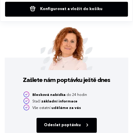
Konfigurovat a vložit do košíku
Zašlete nám poptávku
ještě dnes
Blesková nabídka
do 24 hodin
Stačí
základní informace
Vše ostatní
uděláme za vás
Odeslat poptávku