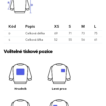
Kód
Popis
XS
S
M
L
Celková délka
69
71
73
75
D
Celková šířka
52
55
56
61
S
Volitelné tiskové pozice
Hrudník
Levé prso