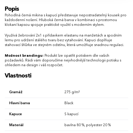
S
M
L
XL
XXL
3XL
XS
S
M
L
XL
XXL
3XL
Popis
4XL
5XL
4XL
Pohodlná černá mikina s kapucí představuje nepostradatelný kousek pro
každodenní nošení. Hluboká černá barva v kombinaci s prostornou
klokaní kapsou spojuje praktické využití s moderním stylem.
Využívá žebrování 2x1 s přídavkem elastanu na manžetách a spodním
lemu pro udržení stálého tvaru bez vytahování. Kapuci doplňuje
stahovací šňůrka ve stejném odstínu, která umožňuje snadnou regulaci.
Možnost brandingu:
Produkt lze opatřit potiskem dle vašich
požadavků. Rádi vám doporučíme nejvhodnější technologii potisku s
ohledem na design i váš rozpočet.
Vlastnosti
Gramáž
275 g/m²
Hlavní barva
Black
Kapuce
S kapucí
Materiál
bavlna 80 %, polyester 20 %