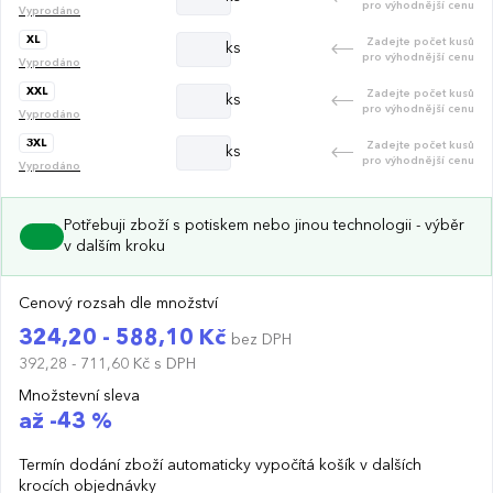
pro výhodnější cenu
Vyprodáno
XL
Zadejte počet kusů
ks
pro výhodnější cenu
Vyprodáno
XXL
Zadejte počet kusů
ks
pro výhodnější cenu
Vyprodáno
3XL
Zadejte počet kusů
ks
pro výhodnější cenu
Vyprodáno
Potřebuji zboží s potiskem nebo jinou technologii - výběr
v dalším kroku
Cenový rozsah dle množství
324,20 - 588,10 Kč
bez DPH
392,28 - 711,60 Kč
s DPH
Množstevní sleva
až -43 %
Termín dodání zboží automaticky vypočítá košík v dalších
krocích objednávky