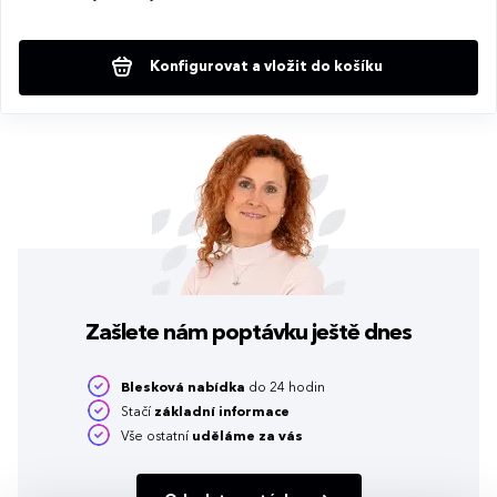
Konfigurovat a vložit do košíku
Zašlete nám poptávku
ještě dnes
Blesková nabídka
do 24 hodin
Stačí
základní informace
Vše ostatní
uděláme za vás