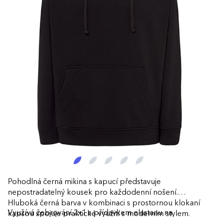
Pohodlná černá mikina s kapucí představuje
nepostradatelný kousek pro každodenní nošení.
Hluboká černá barva v kombinaci s prostornou klokaní
Využívá žebrování 2x1 s přídavkem elastanu na
kapsou spojuje praktické využití s moderním stylem.