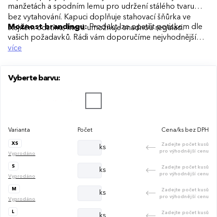
manžetách a spodním lemu pro udržení stálého tvaru
bez vytahování. Kapuci doplňuje stahovací šňůrka ve
Možnost brandingu:
Produkt lze opatřit potiskem dle
stejném odstínu, která umožňuje snadnou regulaci.
vašich požadavků. Rádi vám doporučíme nejvhodnější
technologii potisku s ohledem na design i váš rozpočet.
více
Vyberte barvu:
Varianta
Počet
Cena/ks bez DPH
XS
Zadejte počet kusů
ks
pro výhodnější cenu
Vyprodáno
S
Zadejte počet kusů
ks
pro výhodnější cenu
Vyprodáno
M
Zadejte počet kusů
ks
pro výhodnější cenu
Vyprodáno
L
Zadejte počet kusů
ks