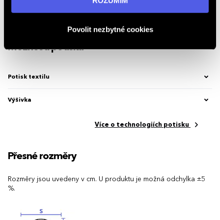
ROZUMÍM
Značka
Stedman®
osobních údajů
.
Kód produktu
2.449760.570
Povolit nezbytné cookies
Možnosti potisku
Potisk textilu
Výšivka
Více o technologiích potisku
Přesné rozměry
Rozměry jsou uvedeny v cm. U produktu je možná odchylka ±5
%.