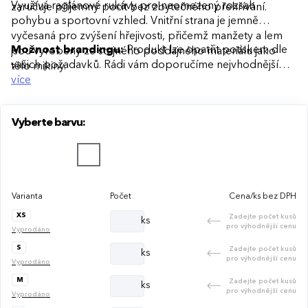
Využívá raglánové rukávy pro neomezený rozsah
zaručuje příjemný pocit bez zbytečného přehřívání.
pohybu a sportovní vzhled. Vnitřní strana je jemně
vyčesaná pro zvýšení hřejivosti, přičemž manžety a lem
Možnost brandingu:
Produkt lze opatřit potiskem dle
jsou vyrobeny ze stejného poddajného materiálu jako
vašich požadavků. Rádi vám doporučíme nejvhodnější
tělo mikiny.
technologii potisku s ohledem na design i váš rozpočet.
více
Vyberte barvu:
Varianta
Počet
Cena/ks bez DPH
XS
Zadejte počet kusů
ks
pro výhodnější cenu
Vyprodáno
S
Zadejte počet kusů
ks
pro výhodnější cenu
Vyprodáno
M
Zadejte počet kusů
ks
pro výhodnější cenu
Vyprodáno