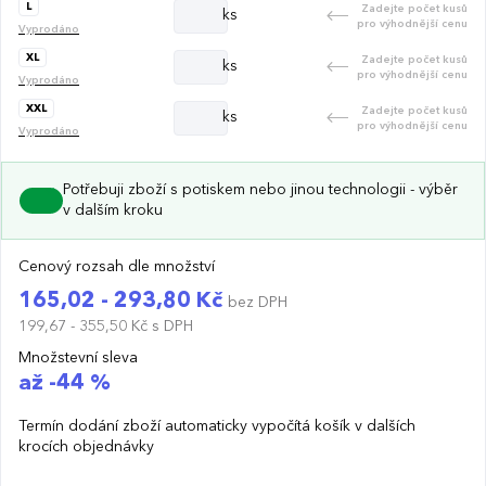
L
Zadejte počet kusů
ks
pro výhodnější cenu
Vyprodáno
XL
Zadejte počet kusů
ks
pro výhodnější cenu
Vyprodáno
XXL
Zadejte počet kusů
ks
pro výhodnější cenu
Vyprodáno
Potřebuji zboží s potiskem nebo jinou technologii - výběr
v dalším kroku
Cenový rozsah dle množství
165,02 - 293,80 Kč
bez DPH
199,67 - 355,50 Kč
s DPH
Množstevní sleva
až -44 %
Termín dodání zboží automaticky vypočítá košík v dalších
krocích objednávky