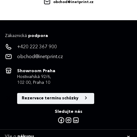
obchod@inetprint.cz
Zákaznická
podpora
+420 222 367 900
obchod@inetprint.cz
Showroom Praha
Hostivařská 92/6,
102 00, Praha 10
Rezervace termínu schůzky
Sledujte nás
Vše o
nákupu