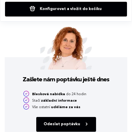
Konfigurovat a vložit do košíku
Zašlete nám poptávku
ještě dnes
Blesková nabídka
do 24 hodin
Stačí
základní informace
Vše ostatní
uděláme za vás
Odeslat poptávku