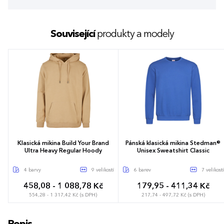
Související
produkty a modely
Klasická mikina Build Your Brand
Pánská klasická mikina Stedman®
Ultra Heavy Regular Hoody
Unisex Sweatshirt Classic
4 barvy
9 velikostí
6 barev
7 velikostí
458,08 - 1 088,78 Kč
179,95 - 411,34 Kč
554,28 - 1 317,42 Kč (s DPH)
217,74 - 497,72 Kč (s DPH)
XS
S
M
L
XL
XXL
3XL
XS
S
M
L
XL
XXL
3XL