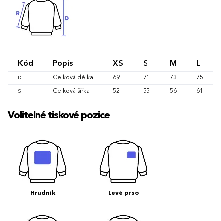
Kód
Popis
XS
S
M
L
Celková délka
69
71
73
75
D
Celková šířka
52
55
56
61
S
Volitelné tiskové pozice
Hrudník
Levé prso