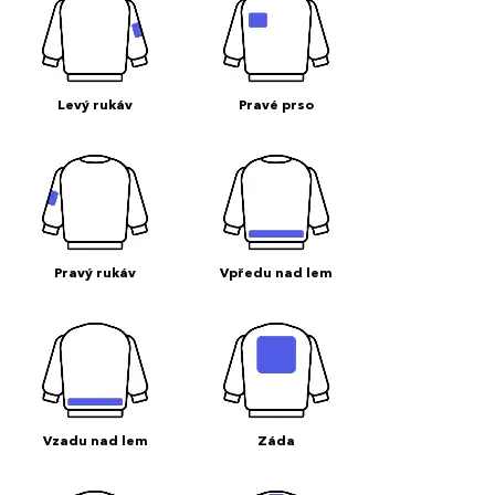
Levý rukáv
Pravé prso
Pravý rukáv
Vpředu nad lem
Vzadu nad lem
Záda