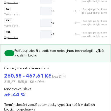
pro výhodnější cenu
Vyprodáno
XL
Zadejte počet kusů
ks
pro výhodnější cenu
Vyprodáno
XXL
Zadejte počet kusů
ks
pro výhodnější cenu
Vyprodáno
3XL
Zadejte počet kusů
ks
pro výhodnější cenu
Vyprodáno
Potřebuji zboží s potiskem nebo jinou technologii - výběr
v dalším kroku
Cenový rozsah dle množství
260,55 - 467,61 Kč
bez DPH
315,27 - 565,81 Kč
s DPH
Množstevní sleva
až -44 %
Termín dodání zboží automaticky vypočítá košík v dalších
krocích objednávky