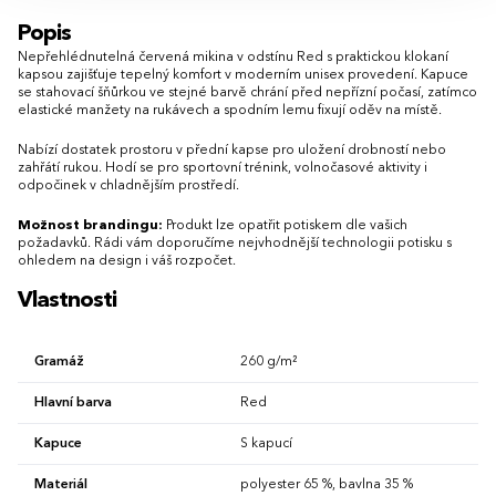
XS
S
M
L
XL
XXL
3XL
Popis
XXS
XS
S
M
L
XL
XXL
4XL
5XL
Nepřehlédnutelná červená mikina v odstínu Red s praktickou klokaní
3XL
kapsou zajišťuje tepelný komfort v moderním unisex provedení. Kapuce
se stahovací šňůrkou ve stejné barvě chrání před nepřízní počasí, zatímco
elastické manžety na rukávech a spodním lemu fixují oděv na místě.
Nabízí dostatek prostoru v přední kapse pro uložení drobností nebo
zahřátí rukou. Hodí se pro sportovní trénink, volnočasové aktivity i
odpočinek v chladnějším prostředí.
Možnost brandingu:
Produkt lze opatřit potiskem dle vašich
požadavků. Rádi vám doporučíme nejvhodnější technologii potisku s
ohledem na design i váš rozpočet.
Vlastnosti
Gramáž
260 g/m²
Hlavní barva
Red
Kapuce
S kapucí
Materiál
polyester 65 %, bavlna 35 %