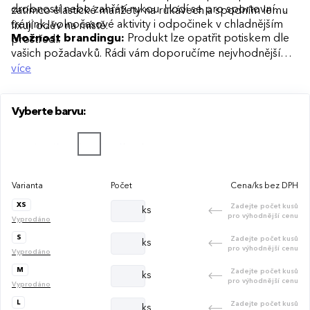
drobností nebo zahřátí rukou. Hodí se pro sportovní
zatímco elastické manžety na rukávech a spodním lemu
trénink, volnočasové aktivity i odpočinek v chladnějším
fixují oděv na místě.
Možnost brandingu:
Produkt lze opatřit potiskem dle
prostředí.
vašich požadavků. Rádi vám doporučíme nejvhodnější
technologii potisku s ohledem na design i váš rozpočet.
více
Vyberte barvu:
Varianta
Počet
Cena/ks bez DPH
XS
Zadejte počet kusů
ks
pro výhodnější cenu
Vyprodáno
S
Zadejte počet kusů
ks
pro výhodnější cenu
Vyprodáno
M
Zadejte počet kusů
ks
pro výhodnější cenu
Vyprodáno
L
Zadejte počet kusů
ks