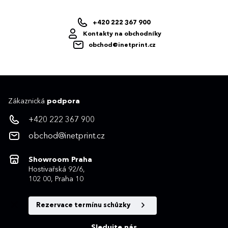
+420 222 367 900
Kontakty na obchodníky
obchod@inetprint.cz
Zákaznická
podpora
+420 222 367 900
obchod@inetprint.cz
Showroom Praha
Hostivařská 92/6,
102 00, Praha 10
Rezervace termínu schůzky
Sledujte nás