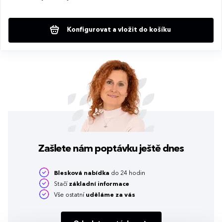
Konfigurovat a vložit do košíku
Zašlete nám poptávku
ještě dnes
Blesková nabídka
do 24 hodin
Stačí
základní informace
Vše ostatní
uděláme za vás