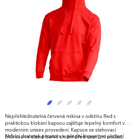
Nepřehlédnutelná červená mikina v odstínu Red s
praktickou klokaní kapsou zajišťuje tepelný komfort v
moderním unisex provedení. Kapuce se stahovací
Nabízí dostatek prostoru v přední kapse pro uložení
šňůrkou ve stejné barvě chrání před nepřízní počasí,