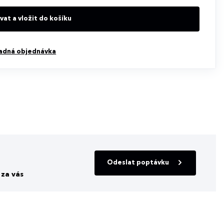
at a vložit do košíku
adná objednávka
Odeslat poptávku
za vás