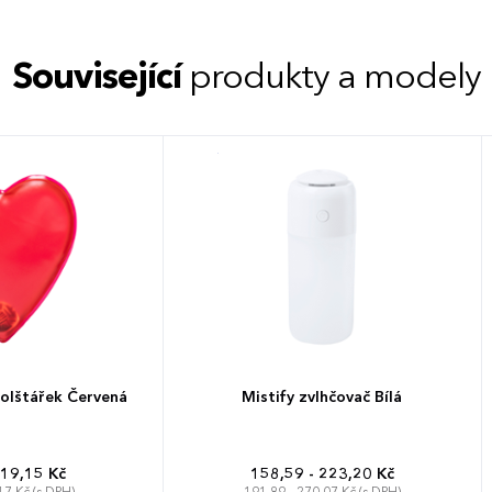
Související
produkty a modely
olštářek Červená
Mistify zvlhčovač Bílá
 19,15 Kč
158,59 - 223,20 Kč