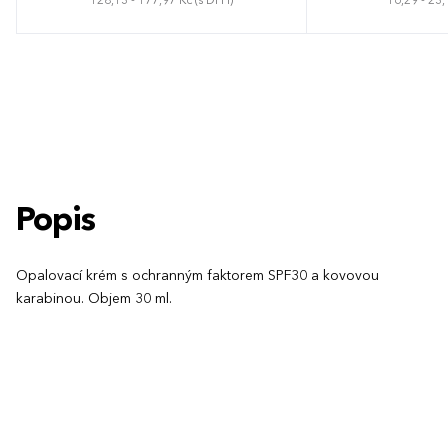
128,13 - 177,97 Kč (s DPH)
16,29 - 23,
Popis
Opalovací krém s ochranným faktorem SPF30 a kovovou
karabinou. Objem 30 ml.