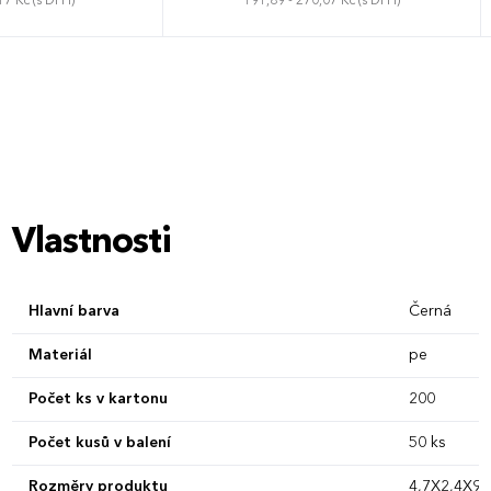
17 Kč (s DPH)
191,89 - 270,07 Kč (s DPH)
Vlastnosti
Hlavní barva
Černá
Materiál
pe
Počet ks v kartonu
200
Počet kusů v balení
50 ks
Rozměry produktu
4,7X2,4X9