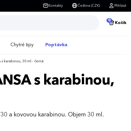
Kontakty
Čeština (CZK)
Přihlásit
0
Košík
Chytré tipy
Poptávka
 karabinou, 30 ml - černá
ANSA s karabinou,
30 a kovovou karabinou. Objem 30 ml.