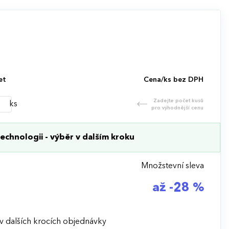
et
Cena/ks bez DPH
Zadejte počet kusů
ks
pro výhodnější cenu
echnologii - výběr v dalším kroku
Množstevní sleva
až -28 %
v dalších krocích objednávky