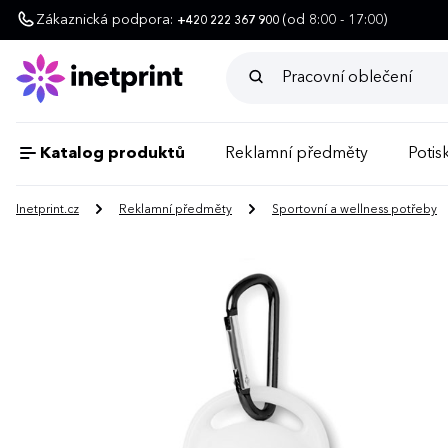
Zákaznická podpora:
(od 8:00 - 17:00)
+420 222 367 900
Katalog produktů
Reklamní předměty
Potisk
Inetprint.cz
Reklamní předměty
Sportovní a wellness potřeby