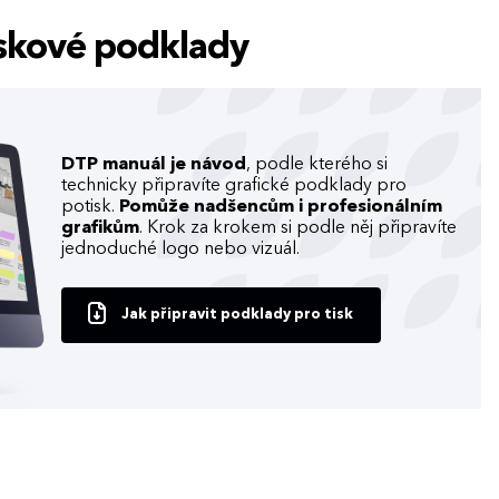
tiskové podklady
DTP manuál je návod
, podle kterého si
technicky připravíte grafické podklady pro
potisk.
Pomůže nadšencům i profesionálním
grafikům
. Krok za krokem si podle něj připravíte
jednoduché logo nebo vizuál.
Jak připravit podklady pro tisk