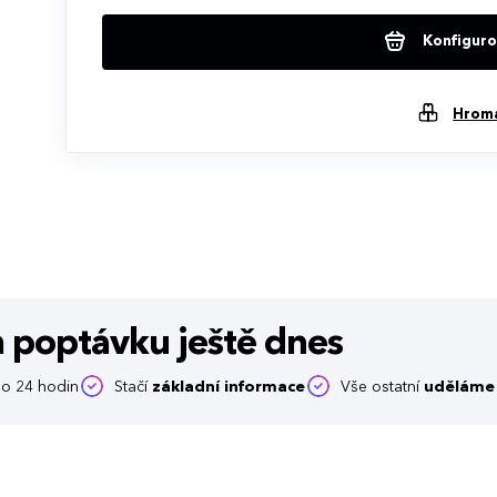
Konfigurov
Hrom
m poptávku
ještě dnes
o 24 hodin
Stačí
základní informace
Vše ostatní
uděláme 