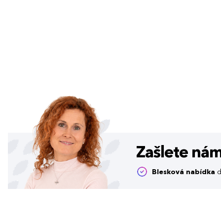
Zašlete ná
Blesková nabídka
d