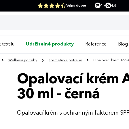
Velmi dobré
4.7
4.8
 textilu
Udržitelné produkty
Reference
Blog
Wellness potřeby
Kosmetické potřeby
Opalovací krém ANSA s
Opalovací krém 
30 ml - černá
Opalovací krém s ochranným faktorem SPF