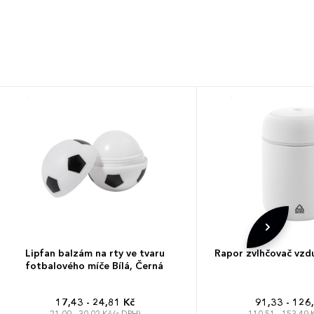
Lipfan balzám na rty ve tvaru
Rapor zvlhčovač vzd
fotbalového míče Bílá, Černá
17,43 - 24,81 Kč
91,33 - 126