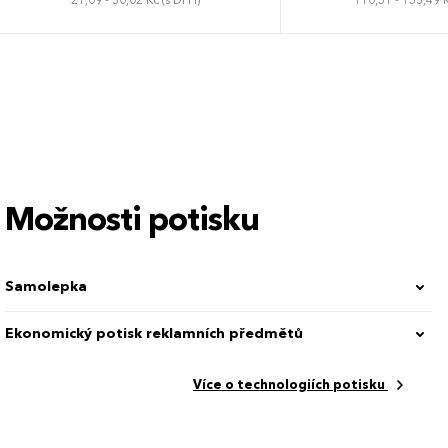
21,09 - 30,02 Kč (s DPH)
110,51 - 153,49 K
Možnosti potisku
Samolepka
Ekonomický potisk reklamních předmětů
Více o technologiích potisku
 CM