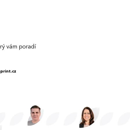
erý vám poradí
print.cz