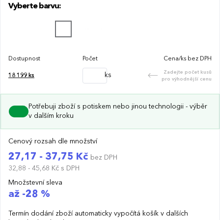
Vyberte barvu:
Dostupnost
Počet
Cena/ks bez DPH
Zadejte počet kusů
ks
18 199
ks
pro výhodnější cenu
Potřebuji zboží s potiskem nebo jinou technologii - výběr
v dalším kroku
Cenový rozsah dle množství
27,17 - 37,75 Kč
bez DPH
32,88 - 45,68 Kč
s DPH
Množstevní sleva
až -28 %
Termín dodání zboží automaticky vypočítá košík v dalších