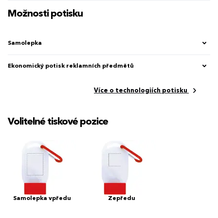
Možnosti potisku
Samolepka
Ekonomický potisk reklamních předmětů
Více o technologiích potisku
Volitelné tiskové pozice
Samolepka vpředu
Zepředu