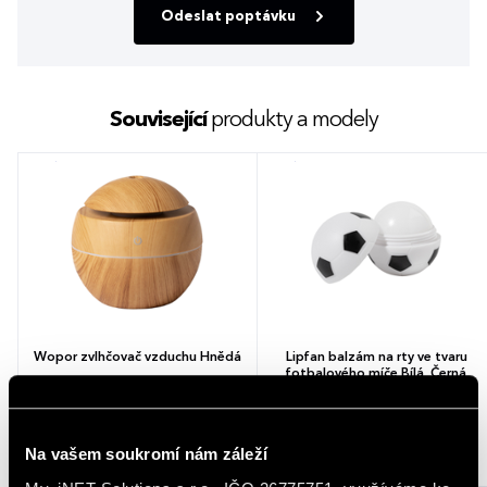
Odeslat poptávku
Související
produkty a modely
Wopor zvlhčovač vzduchu Hnědá
Lipfan balzám na rty ve tvaru
fotbalového míče Bílá, Černá
105,89 - 147,08 Kč
17,43 - 24,81 Kč
Na vašem soukromí nám záleží
128,13 - 177,97 Kč (s DPH)
21,09 - 30,02 Kč (s DPH)