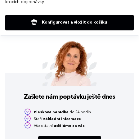
krocích objednávky
Konfigurovat a vložit do košíku
Zašlete nám poptávku
ještě dnes
Blesková nabídka
do 24 hodin
Stačí
základní informace
Vše ostatní
uděláme za vás