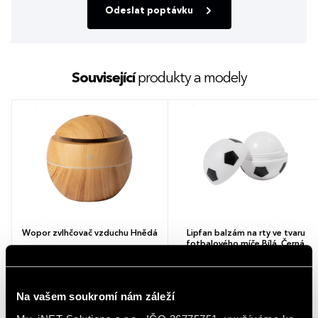
Odeslat poptávku
Související
produkty a modely
Wopor zvlhčovač vzduchu Hnědá
Lipfan balzám na rty ve tvaru
fotbalového míče Bílá, Černá
105,89 - 147,08 Kč
17,43 - 24,81 Kč
Na vašem soukromí nám záleží
128,13 - 177,97 Kč (s DPH)
21,09 - 30,02 Kč (s DPH)