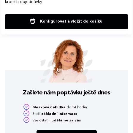
krocích objednávky
Konfigurovat a vložit do košíku
Zašlete nám poptávku
ještě dnes
Blesková nabídka
do 24 hodin
Stačí
základní informace
Vše ostatní
uděláme za vás