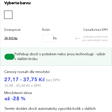
Vyberte barvu:
Dostupnost
Počet
Cena/ks bez DPH
Zadejte počet kusů
ks
34 600
ks
pro výhodnější cenu
Potřebuji zboží s potiskem nebo jinou technologii - výběr
v dalším kroku
Cenový rozsah dle množství
27,17 - 37,75 Kč
bez DPH
32,88 - 45,68 Kč
s DPH
Množstevní sleva
až -28 %
Termín dodání zboží automaticky vypočítá košík v dalších