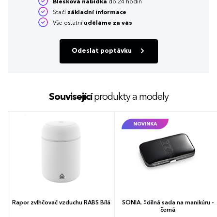
Blesková nabídka
do 24 hodin
Stačí
základní informace
Vše ostatní
uděláme za vás
Odeslat poptávku
Související
produkty a modely
NOVINKA
Rapor zvlhčovač vzduchu RABS Bílá
SONIA. 5dílná sada na manikúru -
černá