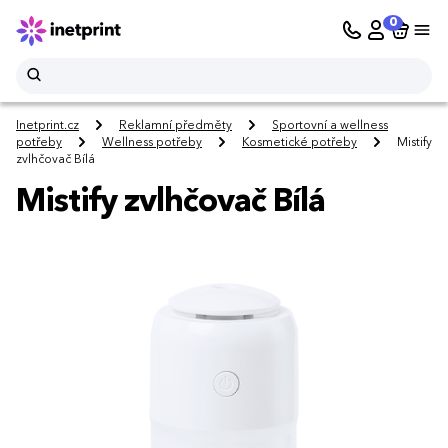
0
Inetprint.cz
Reklamní předměty
Sportovní a wellness
potřeby
Wellness potřeby
Kosmetické potřeby
Mistify
zvlhčovač Bílá
Mistify zvlhčovač Bílá