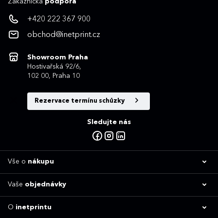
Zákaznická
podpora
+420 222 367 900
obchod@inetprint.cz
Showroom Praha
Hostivařská 92/6,
102 00, Praha 10
Rezervace termínu schůzky
Sledujte nás
Vše o
nákupu
Vaše
objednávky
O
inetprintu