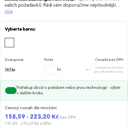
vašich požadavků. Rádi vám doporučíme nejvhodnější
technologii potisku s ohledem na design i váš rozpočet.
více
Vyberte barvu:
Dostupnost
Počet
Cena/ks bez DPH
Zadejte počet kusů
ks
547
ks
pro výhodnější cenu
Potřebuji zboží s potiskem nebo jinou technologii - výběr
v dalším kroku
Cenový rozsah dle množství
158,59 - 223,20 Kč
bez DPH
191,89 - 270,07 Kč
s DPH