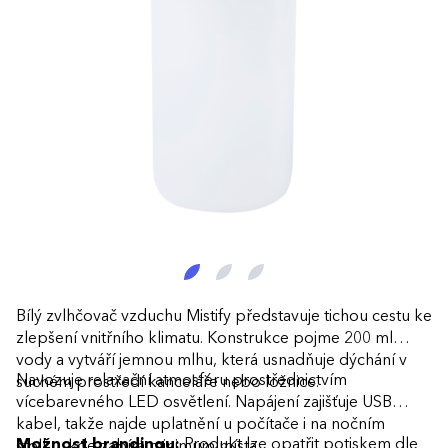
Bílý zvlhčovač vzduchu Mistify představuje tichou cestu ke
zlepšení vnitřního klimatu. Konstrukce pojme 200 ml
vody a vytváří jemnou mlhu, která usnadňuje dýchání v
Navozuje relaxační atmosféru prostřednictvím
suchém prostředí kanceláře nebo ložnice.
vícebarevného LED osvětlení. Napájení zajišťuje USB
kabel, takže najde uplatnění u počítače i na nočním
Možnost brandingu:
Produkt lze opatřit potiskem dle
stolku, kde zabírá minimum místa.