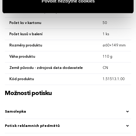
Povolit nezbytné cookies
Materiál
pvc
Minimální množství pro objednání (MOQ)
0
Počet ks v kartonu
50
Počet kusů v balení
1 ks
Rozměry produktu
ø60×149 mm
Váha produktu
110 g
Země původu - zdrojová data dodavatele
CN
Kód produktu
1.51513.1.00
Možnosti potisku
Samolepka
Potisk reklamních předmětů