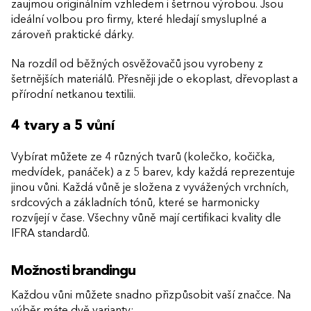
zaujmou originálním vzhledem i šetrnou výrobou. Jsou
ideální volbou pro firmy, které hledají smysluplné a
zároveň praktické dárky.
Na rozdíl od běžných osvěžovačů jsou vyrobeny z
šetrnějších materiálů. Přesněji jde o ekoplast, dřevoplast a
přírodní netkanou textilii.
4 tvary a 5 vůní
Vybírat můžete ze 4 různých tvarů (kolečko, kočička,
medvídek, panáček) a z 5 barev, kdy každá reprezentuje
jinou vůni. Každá vůně je složena z vyvážených vrchních,
srdcových a základních tónů, které se harmonicky
rozvíjejí v čase. Všechny vůně mají certifikaci kvality dle
IFRA standardů.
Možnosti brandingu
Každou vůni můžete snadno přizpůsobit vaší značce. Na
výběr máte dvě varianty: