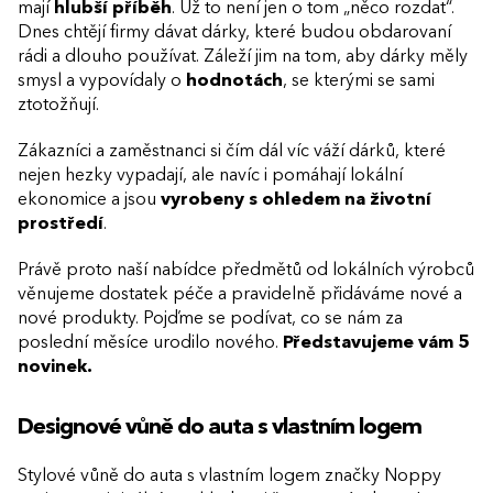
mají
hlubší příběh
. Už to není jen o tom „něco rozdat“.
Dnes chtějí firmy dávat dárky, které budou obdarovaní
rádi a dlouho používat. Záleží jim na tom, aby dárky měly
smysl a vypovídaly o
hodnotách
, se kterými se sami
ztotožňují.
Zákazníci a zaměstnanci si čím dál víc váží dárků, které
nejen hezky vypadají, ale navíc i pomáhají lokální
ekonomice a jsou
vyrobeny s ohledem na životní
prostředí
.
Právě proto naší nabídce předmětů od lokálních výrobců
věnujeme dostatek péče a pravidelně přidáváme nové a
nové produkty. Pojďme se podívat, co se nám za
poslední měsíce urodilo nového.
Představujeme vám 5
novinek.
Designové vůně do auta s vlastním logem
Stylové vůně do auta s vlastním logem značky Noppy