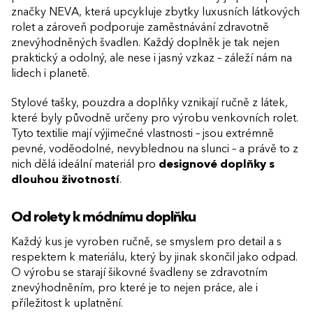
značky NEVA, která upcykluje zbytky luxusních látkových
rolet a zároveň podporuje zaměstnávání zdravotně
znevýhodněných švadlen. Každý doplněk je tak nejen
praktický a odolný, ale nese i jasný vzkaz – záleží nám na
lidech i planetě.
Stylové tašky, pouzdra a doplňky vznikají ručně z látek,
které byly původně určeny pro výrobu venkovních rolet.
Tyto textilie mají výjimečné vlastnosti – jsou extrémně
pevné, voděodolné, nevyblednou na slunci – a právě to z
nich dělá ideální materiál pro
designové doplňky s
dlouhou životností
.
Od rolety k módnímu doplňku
Každý kus je vyroben ručně, se smyslem pro detail a s
respektem k materiálu, který by jinak skončil jako odpad.
O výrobu se starají šikovné švadleny se zdravotním
znevýhodněním, pro které je to nejen práce, ale i
příležitost k uplatnění.