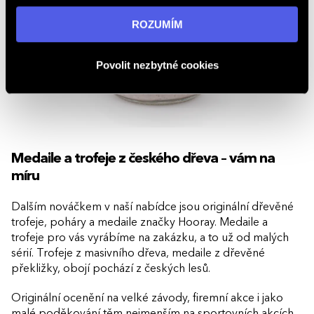
„ROZUMÍM“ souhlasíte s používáním cookies. Pro více
informací navštivte naši stránku
zásadách ochrany
ROZUMÍM
osobních údajů
.
Povolit nezbytné cookies
Medaile a trofeje z českého dřeva – vám na
míru
Dalším nováčkem v naší nabídce jsou originální dřevěné
trofeje, poháry a medaile značky Hooray. Medaile a
trofeje pro vás vyrábíme na zakázku, a to už od malých
sérií. Trofeje z masivního dřeva, medaile z dřevěné
překližky, obojí pochází z českých lesů.
Originální ocenění na velké závody, firemní akce i jako