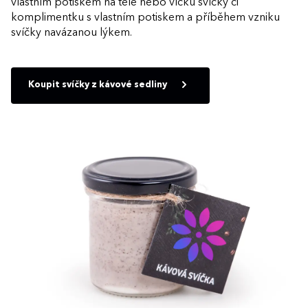
vlastním potiskem na těle nebo víčku svíčky či
komplimentku s vlastním potiskem a příběhem vzniku
svíčky navázanou lýkem.
Koupit svíčky z kávové sedliny