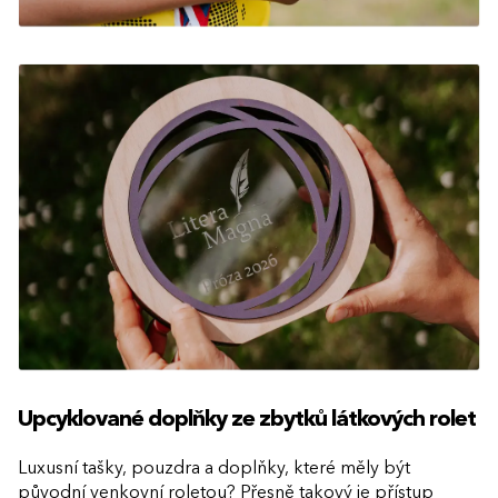
Upcyklované doplňky ze zbytků látkových rolet
Luxusní tašky, pouzdra a doplňky, které měly být
původní venkovní roletou? Přesně takový je přístup