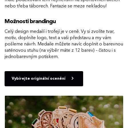
malé poděkování těm nejmenším na sportovních akcích
nebo třeba táborech. Fantazie se meze nekladou!
Možnosti brandingu
Celý design medailí i trofejí je v ceně. Vy si zvolíte tvar,
motiv, doplníte logo, text a vaši představu a my vám
pošleme návrh. Medaile můžete navíc doplnit o barevnou
saténovou stuhu (na výběr máte z 12 barev) – čistou i s
jednobarevným potiskem.
Vybírejte originální ocenění