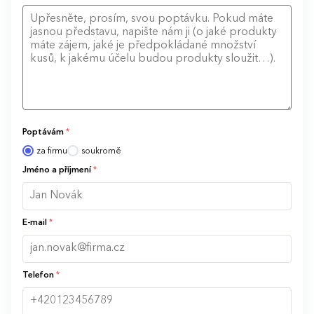
Poptávám
*
za firmu
soukromě
Jméno a příjmení
*
E-mail
*
Telefon
*