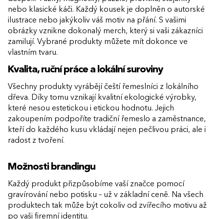
nebo klasické káči. Každý kousek je doplněn o autorské
ilustrace nebo jakýkoliv váš motiv na přání. S vašimi
obrázky vznikne dokonalý merch, který si vaši zákazníci
zamilují. Vybrané produkty můžete mít dokonce ve
vlastním tvaru.
Kvalita, ruční práce a lokální suroviny
Všechny produkty vyrábějí čeští řemeslníci z lokálního
dřeva. Díky tomu vznikají kvalitní ekologické výrobky,
které nesou estetickou i etickou hodnotu. Jejich
zakoupením podpoříte tradiční řemeslo a zaměstnance,
kteří do každého kusu vkládají nejen pečlivou práci, ale i
radost z tvoření.
Možnosti brandingu
Každý produkt přizpůsobíme vaší značce pomocí
gravírování nebo potisku – už v základní ceně. Na všech
produktech tak může být cokoliv od zvířecího motivu až
po vaši firemní identitu.