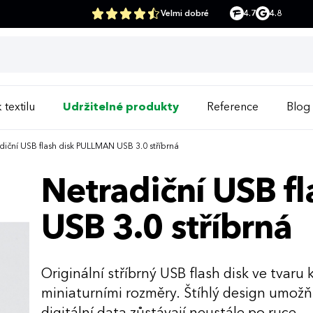
Velmi dobré
4.7
4.8
 textilu
Udržitelné produkty
Reference
Blog
iční USB flash disk PULLMAN USB 3.0 stříbrná
Netradiční USB f
USB 3.0 stříbrná
Originální stříbrný USB flash disk ve tvar
miniaturními rozměry. Štíhlý design umožň