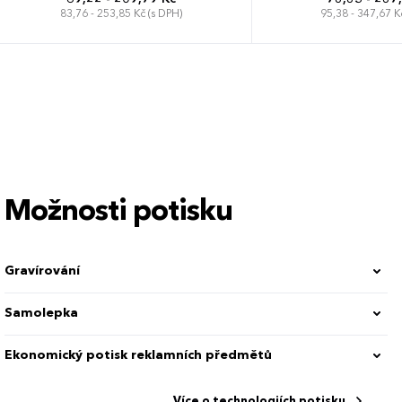
83,76 - 253,85 Kč (s DPH)
95,38 - 347,67 K
Možnosti potisku
Gravírování
Samolepka
Ekonomický potisk reklamních předmětů
Více o technologiích potisku