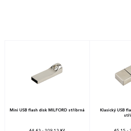
Mini USB flash disk MILFORD stříbrná
Klasický USB f
stř
68,63 - 209,13 Kč
65,15 - 