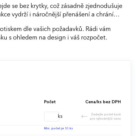
ejde se bez krytky, což zásadně zjednodušuje
kce vydrží i náročnější přenášení a chrání
potiskem dle vašich požadavků. Rádi vám
ku s ohledem na design i váš rozpočet.
Počet
Cena/ks bez DPH
Zadejte počet kusů
ks
pro výhodnější cenu
Min. počet je 50 ks