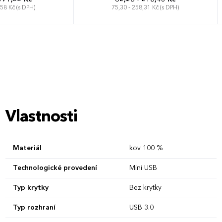
,58 Kč (s DPH)
75,30 - 258,31 Kč (s DPH)
Vlastnosti
Materiál
kov 100 %
Technologické provedení
Mini USB
Typ krytky
Bez krytky
Typ rozhraní
USB 3.0