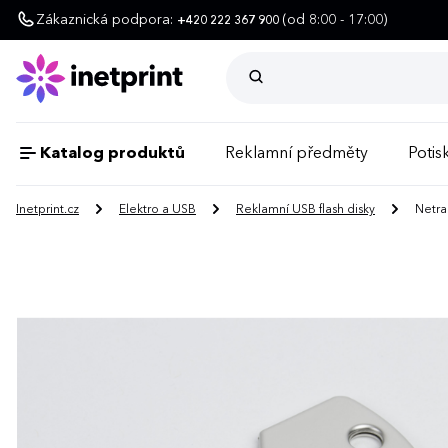
Zákaznická podpora:
(od 8:00 - 17:00)
+420 222 367 900
Katalog produktů
Reklamní předměty
Potisk
Inetprint.cz
Elektro a USB
Reklamní USB flash disky
Netrad