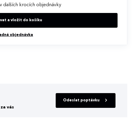
v dalších krocích objednávky
at a vložit do košíku
adná objednávka
Odeslat poptávku
za vás