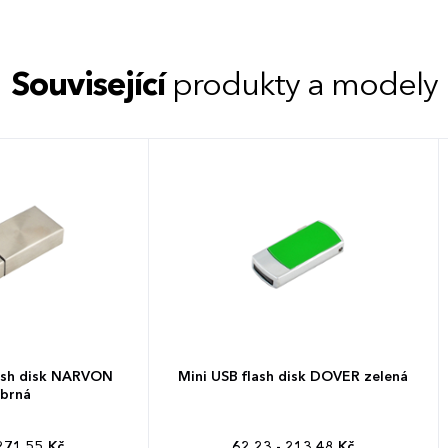
Související
produkty a modely
lash disk NARVON
Mini USB flash disk DOVER zelená
íbrná
271,55 Kč
62,23 - 213,48 Kč