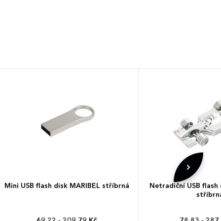
Mini USB flash disk MARIBEL stříbrná
Netradiční USB flas
stříbrn
69,22 - 209,79 Kč
78,83 - 287