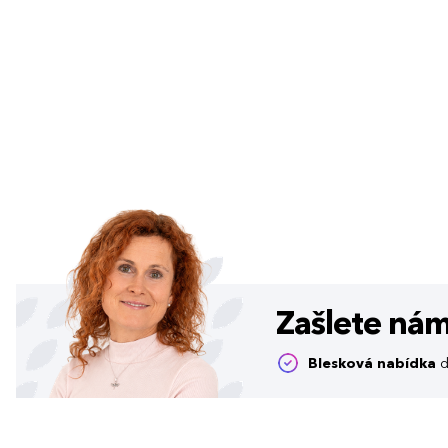
Zašlete ná
Blesková nabídka
d