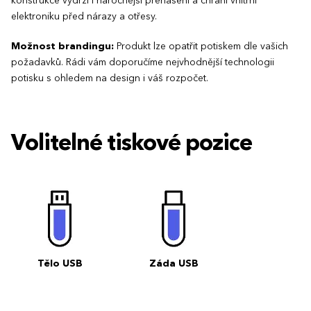
konstrukce vydrží i náročnější přenášení a chrání vnitřní
elektroniku před nárazy a otřesy.
Možnost brandingu:
Produkt lze opatřit potiskem dle vašich
požadavků. Rádi vám doporučíme nejvhodnější technologii
potisku s ohledem na design i váš rozpočet.
Volitelné tiskové pozice
Tělo USB
Záda USB