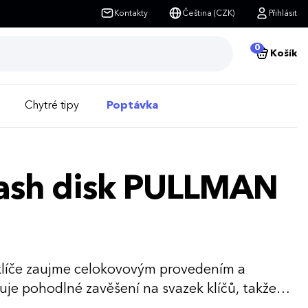
Kontakty
Čeština (CZK)
Přihlásit
0
Košík
Chytré tipy
Poptávka
lash disk PULLMAN
u klíče zaujme celokovovým provedením a
uje pohodlné zavěšení na svazek klíčů, takže