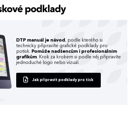
tiskové podklady
DTP manuál je návod
, podle kterého si
technicky připravíte grafické podklady pro
potisk.
Pomůže nadšencům i profesionálním
grafikům
. Krok za krokem si podle něj připravíte
jednoduché logo nebo vizuál.
Jak připravit podklady pro tisk