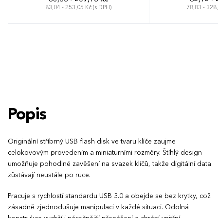
83,04 - 253,05 Kč (s DPH)
78,83 - 328
Popis
Originální stříbrný USB flash disk ve tvaru klíče zaujme
celokovovým provedením a miniaturními rozměry. Štíhlý design
umožňuje pohodlné zavěšení na svazek klíčů, takže digitální data
zůstávají neustále po ruce.
Pracuje s rychlostí standardu USB 3.0 a obejde se bez krytky, což
zásadně zjednodušuje manipulaci v každé situaci. Odolná