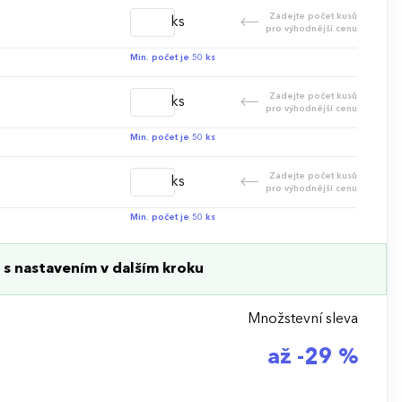
Zadejte počet kusů
ks
pro výhodnější cenu
Min. počet je 50 ks
Zadejte počet kusů
ks
pro výhodnější cenu
Min. počet je 50 ks
Zadejte počet kusů
ks
pro výhodnější cenu
Min. počet je 50 ks
s nastavením v dalším kroku
Množstevní sleva
až -29 %