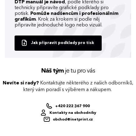
DTP manuál je návod
, podle kterého si
technicky připravíte grafické podklady pro
potisk.
Pomůže nadšencům i profesionálním
grafikům
. Krok za krokem si podle něj
připravíte jednoduché logo nebo vizuál.
Jak připravit podklady pro tisk
Náš tým
je tu pro vás
Nevíte si rady?
Kontaktujte některého z našich odborníků,
který vám poradí s výběrem a nákupem.
+420 222 367 900
Kontakty na obchodníky
obchod@inetprint.cz