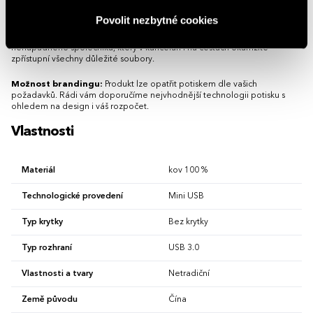
částí a zaručuje dlouhou životnost i při každodenním používání.
Povolit nezbytné cookies
Poskytuje dostatek prostoru pro vlastní gravírování a snadno se připevní
na kroužek ke klíčům. Miniaturní rozměry dělají z tohoto doplňku
nenápadného společníka, který v kanceláři i na cestách okamžitě
zpřístupní všechny důležité soubory.
Možnost brandingu:
Produkt lze opatřit potiskem dle vašich
požadavků. Rádi vám doporučíme nejvhodnější technologii potisku s
ohledem na design i váš rozpočet.
Vlastnosti
Materiál
kov 100 %
Technologické provedení
Mini USB
Typ krytky
Bez krytky
Typ rozhraní
USB 3.0
Vlastnosti a tvary
Netradiční
Země původu
Čína