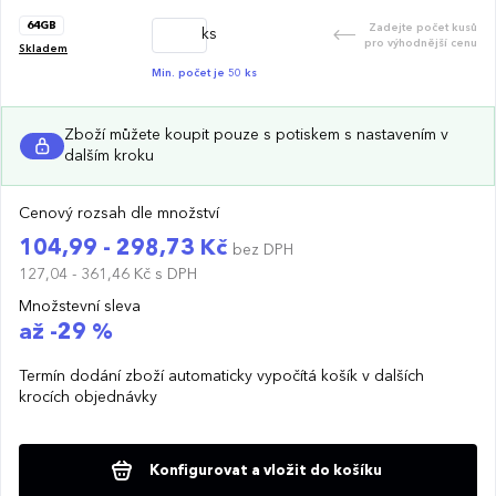
64GB
Zadejte počet kusů
ks
pro výhodnější cenu
Skladem
Min. počet je 50 ks
Zboží můžete koupit pouze s potiskem s nastavením v
dalším kroku
Cenový rozsah dle množství
104,99 - 298,73 Kč
bez DPH
127,04 - 361,46 Kč
s DPH
Množstevní sleva
až -29 %
Termín dodání zboží automaticky vypočítá košík v dalších
krocích objednávky
Konfigurovat a vložit do košíku