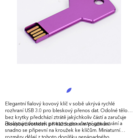
Elegantní fialový kovový klíč v sobě ukrývá rychlé
rozhraní USB 3.0 pro bleskový přenos dat. Odolné tělo
bez krytky předchází ztrátě jakýchkoliv částí a zaručuje
Poskytuje dostatek prostoru pro vlastní gravírování a
dlouhou životnost i při každodenním používání.
snadno se připevní na kroužek ke klíčům. Miniaturní
rozměry dělají z tohoto doplňku nenápadného