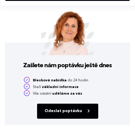
Zašlete nám poptávku
ještě dnes
Blesková nabídka
do 24 hodin
Stačí
základní informace
Vše ostatní
uděláme za vás
Odeslat poptávku