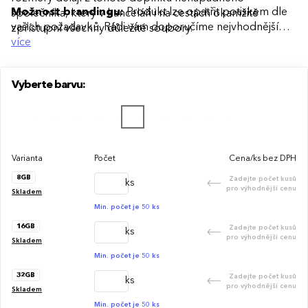
Možnost brandingu:
Produkt lze opatřit potiskem dle
společníka, který v kanceláři i na cestách okamžitě
vašich požadavků. Rádi vám doporučíme nejvhodnější
zpřístupní všechny důležité soubory.
technologii potisku s ohledem na design i váš rozpočet.
více
Vyberte barvu:
Varianta
Počet
Cena/ks bez DPH
8GB
Zadejte počet kusů
ks
pro výhodnější cenu
Skladem
Min. počet je 50 ks
16GB
Zadejte počet kusů
ks
pro výhodnější cenu
Skladem
Min. počet je 50 ks
32GB
Zadejte počet kusů
ks
pro výhodnější cenu
Skladem
Min. počet je 50 ks