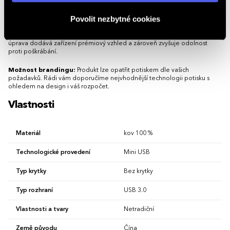
nezabírá místo a působí jako vkusný doplněk, který lze snadno upevnit k
ostatním klíčům.
Povolit nezbytné cookies
Zprostředkovává rychlý přenos souborů přes USB 3.0 a nevyžaduje
žádnou krytku, kterou by bylo možné během používání ztratit. Povrchová
úprava dodává zařízení prémiový vzhled a zároveň zvyšuje odolnost
proti poškrábání.
Možnost brandingu:
Produkt lze opatřit potiskem dle vašich
požadavků. Rádi vám doporučíme nejvhodnější technologii potisku s
ohledem na design i váš rozpočet.
Vlastnosti
Materiál
kov 100 %
Technologické provedení
Mini USB
Typ krytky
Bez krytky
Typ rozhraní
USB 3.0
Vlastnosti a tvary
Netradiční
Země původu
Čína