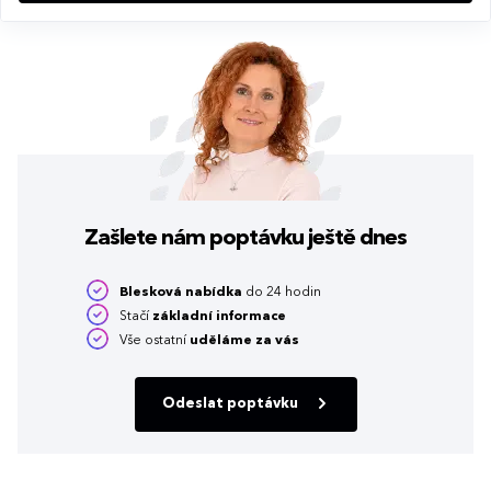
Zašlete nám poptávku
ještě dnes
Blesková nabídka
do 24 hodin
Stačí
základní informace
Vše ostatní
uděláme za vás
Odeslat poptávku