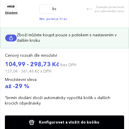
64GB
Zadejte počet kusů
ks
pro výhodnější cenu
Skladem
Min. počet je 50 ks
Zboží můžete koupit pouze s potiskem s nastavením v
dalším kroku
Cenový rozsah dle množství
104,99 - 298,73 Kč
bez DPH
127,04 - 361,46 Kč
s DPH
Množstevní sleva
až -29 %
Termín dodání zboží automaticky vypočítá košík v dalších
krocích objednávky
Konfigurovat a vložit do košíku