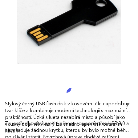
Stylový černý USB flash disk v kovovém těle napodobuje
tvar klíče a kombinuje moderní technologii s maximální
praktičností. Úzká silueta nezabírá místo a působí jako
Zprostředkovává rychlý přenos souborů přes USB 3.0 a
vkusný doplněk, který lze snadno upevnit k ostatním
nevyžaduje žádnou krytku, kterou by bylo možné během
klíčům.
používání ztratit. Povrchová úprava dodává zařízení