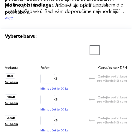
Možnost brandingu:
Produkt lze opatřit potiskem dle
prémiový vzhled a zároveň zvyšuje odolnost proti
vašich požadavků. Rádi vám doporučíme nejvhodnější
poškrábání.
technologii potisku s ohledem na design i váš rozpočet.
více
Vyberte barvu:
Varianta
Počet
Cena/ks bez DPH
8GB
Zadejte počet kusů
ks
pro výhodnější cenu
Skladem
Min. počet je 50 ks
16GB
Zadejte počet kusů
ks
pro výhodnější cenu
Skladem
Min. počet je 50 ks
32GB
Zadejte počet kusů
ks
pro výhodnější cenu
Skladem
Min. počet je 50 ks