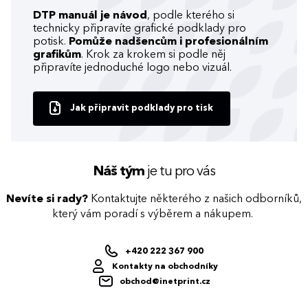
DTP manuál je návod
, podle kterého si
technicky připravíte grafické podklady pro
potisk.
Pomůže nadšencům i profesionálním
grafikům
. Krok za krokem si podle něj
připravíte jednoduché logo nebo vizuál.
Jak připravit podklady pro tisk
Náš tým
je tu pro vás
Nevíte si rady?
Kontaktujte některého z našich odborníků,
který vám poradí s výběrem a nákupem.
+420 222 367 900
Kontakty na obchodníky
obchod@inetprint.cz