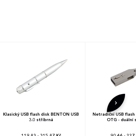
Klasický USB flash disk BENTON USB
Netradiční USB flas
3.0 stříbrná
OTG - duální 
119,83 - 315,87 Kč
90,46 - 227