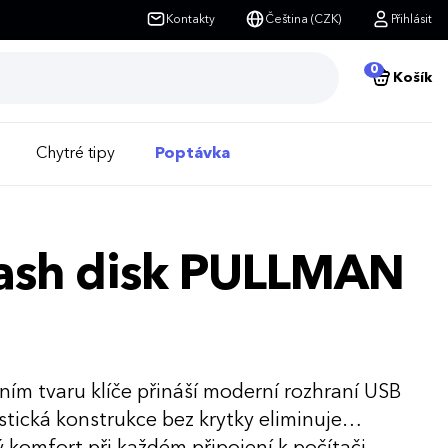
Kontakty
Čeština (CZK)
Přihlásit
0
Košík
Chytré tipy
Poptávka
lash disk PULLMAN
ním tvaru klíče přináší moderní rozhraní USB
istická konstrukce bez krytky eliminuje