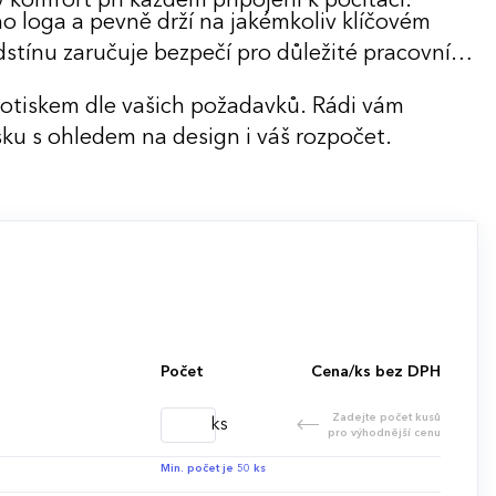
 komfort při každém připojení k počítači.
ho loga a pevně drží na jakémkoliv klíčovém
stínu zaručuje bezpečí pro důležité pracovní
potiskem dle vašich požadavků. Rádi vám
ku s ohledem na design i váš rozpočet.
Počet
Cena/ks bez DPH
Zadejte počet kusů
ks
pro výhodnější cenu
Min. počet je 50 ks