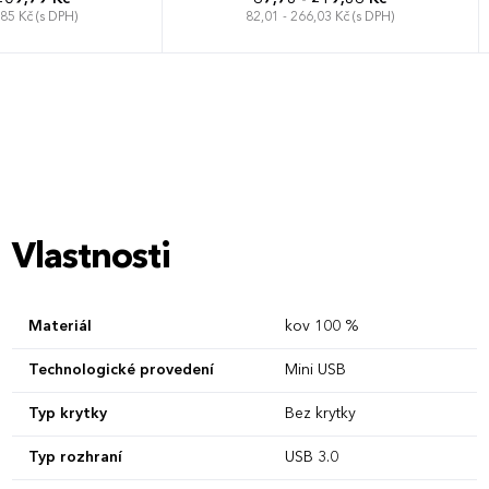
,85 Kč (s DPH)
82,01 - 266,03 Kč (s DPH)
Vlastnosti
Materiál
kov 100 %
Technologické provedení
Mini USB
Typ krytky
Bez krytky
Typ rozhraní
USB 3.0