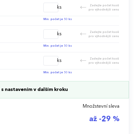
Zadejte počet kusů
ks
pro výhodnější cenu
Min. počet je 50 ks
Zadejte počet kusů
ks
pro výhodnější cenu
Min. počet je 50 ks
Zadejte počet kusů
ks
pro výhodnější cenu
Min. počet je 50 ks
s nastavením v dalším kroku
Množstevní sleva
až -29 %