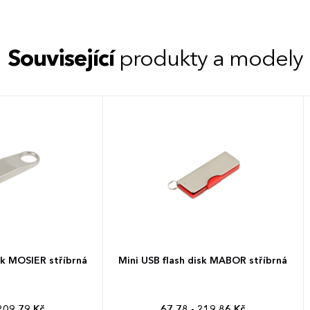
Související
produkty a modely
sk MOSIER stříbrná
Mini USB flash disk MABOR stříbrná
209,79 Kč
67,78 - 219,86 Kč