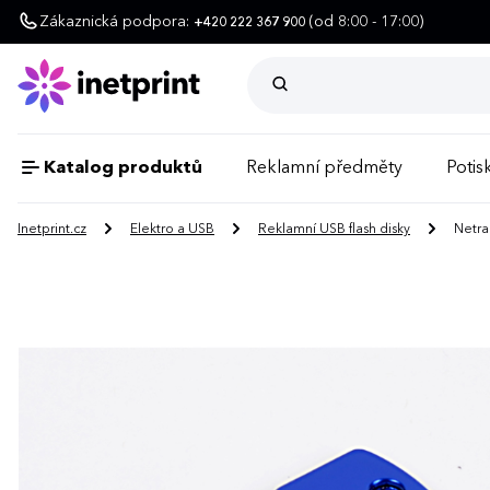
Zákaznická podpora:
(od 8:00 - 17:00)
+420 222 367 900
Katalog produktů
Reklamní předměty
Potisk
Inetprint.cz
Elektro a USB
Reklamní USB flash disky
Netra