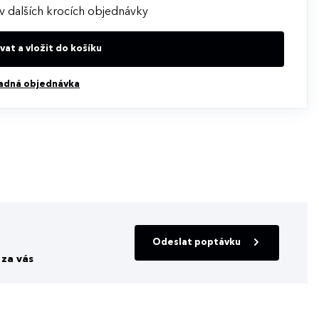
v dalších krocích objednávky
at a vložit do košíku
adná objednávka
Odeslat poptávku
za vás