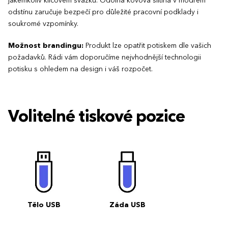
jakémkoliv klíčovém svazku. Odolná kovová slitina v modrém
odstínu zaručuje bezpečí pro důležité pracovní podklady i
soukromé vzpomínky.
Možnost brandingu:
Produkt lze opatřit potiskem dle vašich
požadavků. Rádi vám doporučíme nejvhodnější technologii
potisku s ohledem na design i váš rozpočet.
Volitelné tiskové pozice
Tělo USB
Záda USB