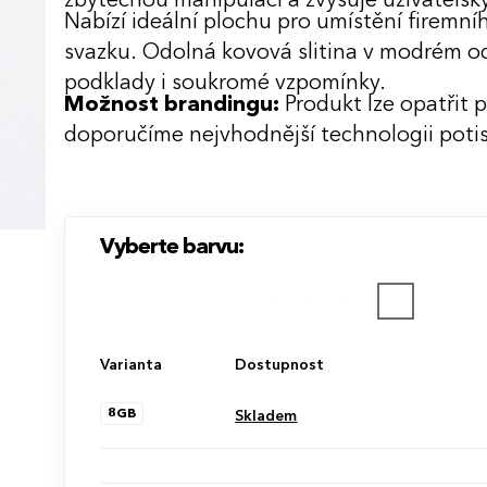
zbytečnou manipulaci a zvyšuje uživatelský
Nabízí ideální plochu pro umístění firemní
svazku. Odolná kovová slitina v modrém od
podklady i soukromé vzpomínky.
Možnost brandingu:
Produkt lze opatřit 
doporučíme nejvhodnější technologii potis
Vyberte barvu:
Varianta
Dostupnost
8GB
Skladem