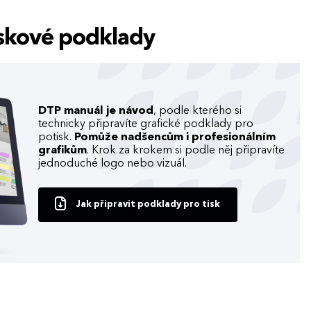
tiskové podklady
DTP manuál je návod
, podle kterého si
technicky připravíte grafické podklady pro
potisk.
Pomůže nadšencům i profesionálním
grafikům
. Krok za krokem si podle něj připravíte
jednoduché logo nebo vizuál.
Jak připravit podklady pro tisk