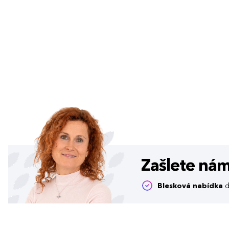
Zašlete ná
Blesková nabídka
d