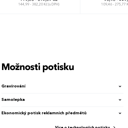
144,99 - 382,20 Kč (s DPH)
109,46 - 275,77 K
Možnosti potisku
Gravírování
Samolepka
Ekonomický potisk reklamních předmětů
Více o technologiích potisku