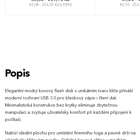
83,04 - 253,05 Kč (s DPH)
83,76 - 253
Popis
Elegantní modrý kovový flash disk v unikátním tvaru klíče přináší
moderní rozhraní USB 3.0 pro bleskový zápis i čtení dat.
Minimalistická konstrukce bez krytky eliminuje zbytečnou
manipulaci a zvyšuje uživatelský komfort při každém připojení k
počítači.
Nabízí ideální plochu pro umístění firemního loga a pevně drží na