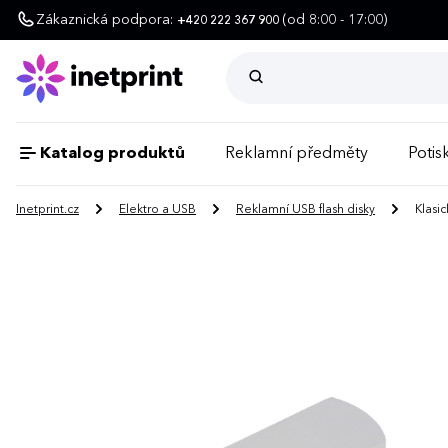
Zákaznická podpora:
(od 8:00 - 17:00)
+420 222 367 900
Katalog produktů
Reklamní předměty
Potisk
Inetprint.cz
Elektro a USB
Reklamní USB flash disky
Klasic