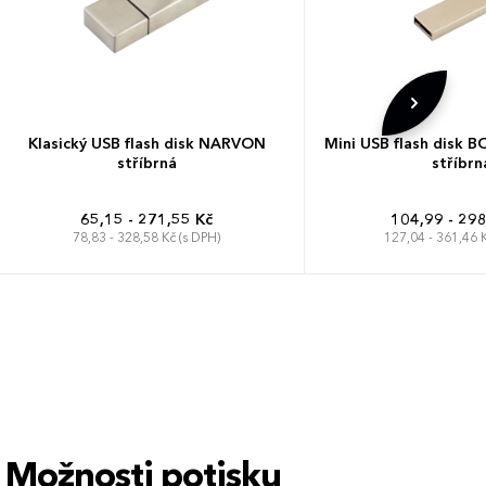
Klasický USB flash disk NARVON
Mini USB flash disk 
stříbrná
stříbrn
65,15 - 271,55 Kč
104,99 - 298
78,83 - 328,58 Kč (s DPH)
127,04 - 361,46 K
Možnosti potisku