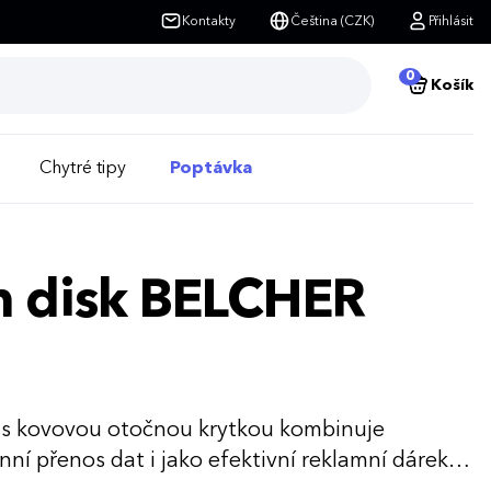
Kontakty
Čeština (CZK)
Přihlásit
0
Košík
Chytré tipy
Poptávka
sh disk BELCHER
R s kovovou otočnou krytkou kombinuje
ní přenos dat i jako efektivní reklamní dárek.