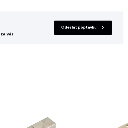
Odeslat poptávku
za vás