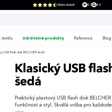
Velmi dobré
4.7
4.8
 textilu
Udržitelné produkty
Reference
Blog
ký USB flash disk BELCHER šedá
Klasický USB fla
šedá
Praktický plastový USB flash disk BELCHE
funkčnost a styl. Skvělá volba pro každoden