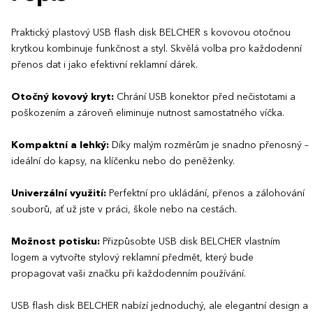
Praktický plastový USB flash disk BELCHER s kovovou otočnou
krytkou kombinuje funkčnost a styl. Skvělá volba pro každodenní
přenos dat i jako efektivní reklamní dárek.
Otočný kovový kryt:
Chrání USB konektor před nečistotami a
poškozením a zároveň eliminuje nutnost samostatného víčka.
Kompaktní a lehký:
Díky malým rozměrům je snadno přenosný –
ideální do kapsy, na klíčenku nebo do peněženky.
Univerzální využití:
Perfektní pro ukládání, přenos a zálohování
souborů, ať už jste v práci, škole nebo na cestách.
Možnost potisku:
Přizpůsobte USB disk BELCHER vlastním
logem a vytvořte stylový reklamní předmět, který bude
propagovat vaši značku při každodenním používání.
USB flash disk BELCHER nabízí jednoduchý, ale elegantní design a