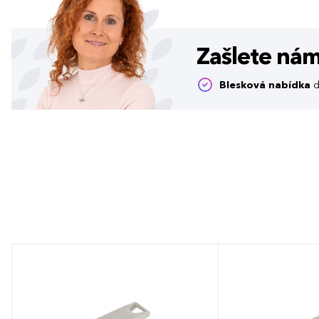
Zašlete ná
Blesková nabídka
d