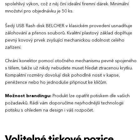
spolehlivý výkon, což z něj činí ideální firemní dárek. Minimální
množství pro objednávku je 50 ks.
Šedý USB flash disk BELCHER v klasickém provedení usnadňuje
zálohování a přenos souborů. Kvalitní plastový základ doplňuje
pevný kovový prvek zvyšující mechanickou odolnost celého
zařízení.
Chrání konektor pomocí otočného mechanismu pevně spojeného
s tělem, takže už nikdy nebudete muset hledat ztracenou krytku.
Kompaktní rozměry dovolují disk pohodlně nosit v kapse,
peněžence nebo ho jednoduše připnout ke klíčům.
Možnost brandingu:
Produkt lze opatřit potiskem dle vašich
požadavků. Rádi vám doporučíme nejvhodnější technologii
potisku s ohledem na design i váš rozpočet.
Volitelné tiskové pozice