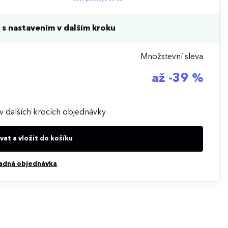
s nastavením v dalším kroku
Množstevní sleva
až -39 %
v dalších krocích objednávky
at a vložit do košíku
adná objednávka