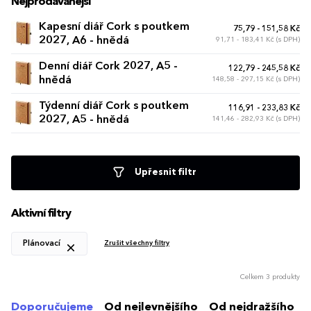
Nejprodávanější
Kapesní diář Cork s poutkem
75,79 - 151,58 Kč
2027, A6 - hnědá
91,71 - 183,41 Kč (s DPH)
Denní diář Cork 2027, A5 -
122,79 - 245,58 Kč
hnědá
148,58 - 297,15 Kč (s DPH)
Týdenní diář Cork s poutkem
116,91 - 233,83 Kč
2027, A5 - hnědá
141,46 - 282,93 Kč (s DPH)
Upřesnit filtr
Aktivní filtry
Plánovací
Zrušit všechny filtry
Celkem 3 produkty
Doporučujeme
Od nejlevnějšího
Od nejdražšího