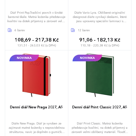
Diář Print Pop.Tradiční povrch v široké
Diáře Vario Lyra. Oblíbené originální
barevné škále. Matná koženka představuje
designové diáře vynikají deskami, které
kvalitní na dotek příjemný a zároveň velmi
jsou upraveny speciální laminací s
oblíbený materiál pro individualizaci
hedvábným efektem, díky které jsou velmi
ražbou. Uživatelský komfort zvyšují detaily
příjemné na dotek. Doporučujeme
6 barev
12 barev
jako kulaté rohy, poutko na tužku nebo
tamponový tisk. Diář obsahuje: osobní
praktická gumička. Povrchový materiál
údaje, plánovač dovolené (měsíční
108,69 - 217,38 Kč
91,06 - 182,13 Kč
umožňuje dosáhnout perfektních výsledků
přehled), plánovací kalendář, mezinárodní
131,51 - 263,03 Kč (s DPH)
110,18 - 220,38 Kč (s DPH)
při sleporažbě. Diář obsahuje: osobní
svátky, roční výhled, denní layout, adresář
údaje, plánovač dovolené (měsíční
přehled), plánovací kalendář, telefonní
NOVINKA
NOVINKA
předvolby, státní svátky České a Slovenské
republiky, mezinárodní svátky, roční
výhled, denní layout, adresář, mapa
Evropy a České a Slovenské republiky
Denní diář New Praga 2027, A5
Denní diář Print Classic 2027, A5
Diáře New Praga. Diář je vyroben ze
Diář Print Classic. Matná koženka
zajímavé matné koženky s nepravidelnou
představuje kvalitní, na dotek příjemný a
strukturou, navíc je doplněn o gumičku
zároveň velmi oblíbený materiál. Tloušťka