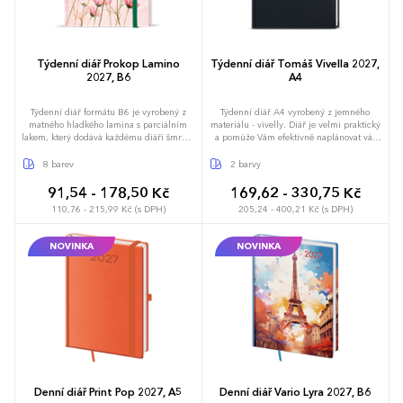
Týdenní diář Prokop Lamino
Týdenní diář Tomáš Vivella 2027,
2027, B6
A4
Týdenní diář formátu B6 je vyrobený z
Týdenní diář A4 vyrobený z jemného
matného hladkého lamina s parciálním
materiálu - vivelly. Diář je velmi praktický
lakem, který dodává každému diáři šmrnc.
a pomůže Vám efektivně naplánovat váš
Jedná se nejen o skvělý doplněk, ale také
týden.
si budete moci efektivněji plánovat váš
8 barev
2 barvy
čas. Navíc se tento oblíbený formát
pohodlně vejde do každé tašky či kabelky.
91,54 - 178,50 Kč
169,62 - 330,75 Kč
110,76 - 215,99 Kč (s DPH)
205,24 - 400,21 Kč (s DPH)
NOVINKA
NOVINKA
Denní diář Print Pop 2027, A5
Denní diář Vario Lyra 2027, B6