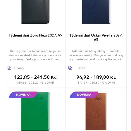
Týdenní diář Zoro Flexi 2027, A5
Týdenní diář Oskar Vivella 2027,
A5
Diář s týdenním kalendáriem na jedné
Týdenní diář A5 vyráběný z jemného
straně a na druhé straně s prostorem na
materiálu - vivelly. Diář je velmi praktický
poznámky. Desky jsou ohebnější, mají
a pomůže Vám efektivně naplánovat váš
moderní ražbu, kulaté rohy a gumičku.
týden.
4 barvy
8 barev
123,85 - 241,50 Kč
96,92 - 189,00 Kč
149,86 - 292,22 Kč (s DPH)
117,27 - 228,69 Kč (s DPH)
NOVINKA
NOVINKA