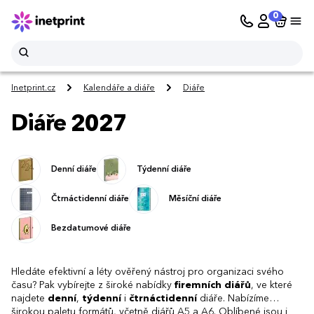
0
Inetprint.cz
Kalendáře a diáře
Diáře
Diáře 2027
Denní diáře
Týdenní diáře
Čtrnáctidenní diáře
Měsíční diáře
Bezdatumové diáře
Hledáte efektivní a léty ověřený nástroj pro organizaci svého
času? Pak vybírejte z široké nabídky
firemních diářů
, ve které
najdete
denní
,
týdenní
i
čtrnáctidenní
diáře. Nabízíme
širokou paletu formátů, včetně diářů A5 a A6. Oblíbené jsou i