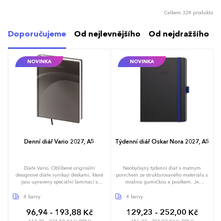
Celkem 328 produktů
Doporučujeme
Od nejlevnějšího
Od nejdražšího
NOVINKA
NOVINKA
Denní diář Vario 2027, A5
Týdenní diář Oskar Nora 2027, A5
Diáře Vario. Oblíbené originální
Neobyčejný týdenní diář s matným
designové diáře vynikají deskami, které
povrchem ze strukturovaného materiálu s
jsou upraveny speciální laminací s
modrou gumičkou a poutkem. Je
hedvábným efektem, díky které jsou velmi
vyráběný ve formátu A5, má velký prostor
příjemné na dotek. Doporučujeme
pro poznámky a plánování.
4 barvy
4 barvy
tamponový tisk. Diář obsahuje: osobní
údaje, plánovač dovolené (měsíční
96,94 - 193,88 Kč
129,23 - 252,00 Kč
přehled), plánovací kalendář, telefonní