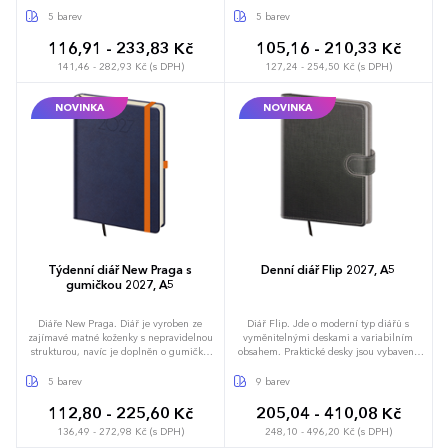
pro uzavření v kontrastní barvě. Vzhledem
materiálu umožňuje dosáhnout
ke struktuře materiálu je vhodná pro
perfektních výsledků při sleporažbě bez
5 barev
5 barev
sleporažbu bez fólie, nedoporučujeme
fólie. Diář obsahuje: osobní údaje,
však razit drobné texty, které mohou při
plánovač dovolené (měsíční přehled),
116,91 - 233,83 Kč
105,16 - 210,33 Kč
ražbě zaniknout. Diář obsahuje: osobní
plánovací kalendář, telefonní předvolby,
141,46 - 282,93 Kč (s DPH)
127,24 - 254,50 Kč (s DPH)
údaje, plánovač dovolené (měsíční
státní svátky České a Slovenské republiky,
přehled), plánovací kalendář, telefonní
mezinárodní svátky, roční výhled, denní
předvolby, státní svátky České a Slovenské
layout, adresář, mapa Evropy a České a
NOVINKA
NOVINKA
republiky, mezinárodní svátky, roční
Slovenské republiky
výhled, denní layout, adresář, mapa
Evropy a České a Slovenské republiky
Týdenní diář New Praga s
Denní diář Flip 2027, A5
gumičkou 2027, A5
Diáře New Praga. Diář je vyroben ze
Diář Flip. Jde o moderní typ diářů s
zajímavé matné koženky s nepravidelnou
vyměnitelnými deskami a variabilním
strukturou, navíc je doplněn o gumičku
obsahem. Praktické desky jsou vybaveny
pro uzavření v kontrastní barvě. Vzhledem
poutkem na tužku, magnetickou uzavírací
ke struktuře materiálu je vhodná pro
klopou a jejich okraj zdobí obšití nití.
5 barev
9 barev
sleporažbu bez fólie, nedoporučujeme
Desky je možno použít opakovaně pro
však razit drobné texty, které mohou při
zápisníky i diáře, proto neobsahují ražbu
112,80 - 225,60 Kč
205,04 - 410,08 Kč
ražbě zaniknout. Diář obsahuje: osobní
letopočtu. Kvalitní koženka umožňuje
136,49 - 272,98 Kč (s DPH)
248,10 - 496,20 Kč (s DPH)
údaje, plánovač dovolené (měsíční
dosáhnout vynikajících výsledků