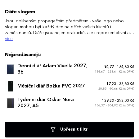
Diáře s logem
Jsou oblíbeným propagačním předmětem - vaše logo nebo
slogan mohou být každý den na očích vašich klientů i
zaměstnanců. Diáře jsou nejen praktické, ale i reprezentativní a
stylové, mohou skvěle sloužit i jako dárek pro vaše obchodní
více
partnery nebo součást uvítacího balíčku pro nové zaměstnance.
Nejprodávanější
Denní diář Adam Vivella 2027,
94,77 - 184,80 Kč
B6
114,67 - 223,61 Kč (s DPH)
17,23 - 33,60 Kč
Měsíční diář Božka PVC 2027
20,85 - 40,66 Kč (s DPH)
Týdenní diář Oskar Nora
129,23 - 252,00 Kč
2027, A5
156,37 - 304,92 Kč (s DPH)
Upřesnit filtr