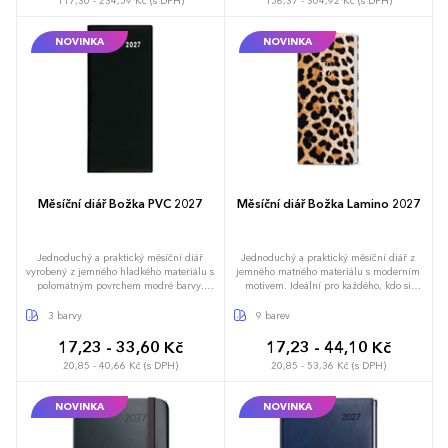
117,30 - 234,59 Kč (s DPH)
156,37 - 304,92 Kč (s DPH)
předvolby, státní svátky České a Slovenské
republiky, mezinárodní svátky, roční
výhled, denní layout, adresář, mapa
NOVINKA
NOVINKA
Evropy a České a Slovenské republiky
Měsíční diář Božka PVC 2027
Měsíční diář Božka Lamino 2027
Jednoduchý a praktický měsíční diář
Jednoduchý a praktický měsíční diář z
vyrobený z jemného hladkého materiálu s
jemného matného materiálu s moderním
polomatným povrchem modré barvy.
motivem. Ideální pro každého, kdo si
Ideální pro každého, kdo si oblíbil měkkou
oblíbil měkkou šitou vazbu.
šitou vazbu.
3 barvy
9 barev
17,23 - 33,60 Kč
17,23 - 44,10 Kč
20,85 - 40,66 Kč (s DPH)
20,85 - 53,36 Kč (s DPH)
NOVINKA
NOVINKA