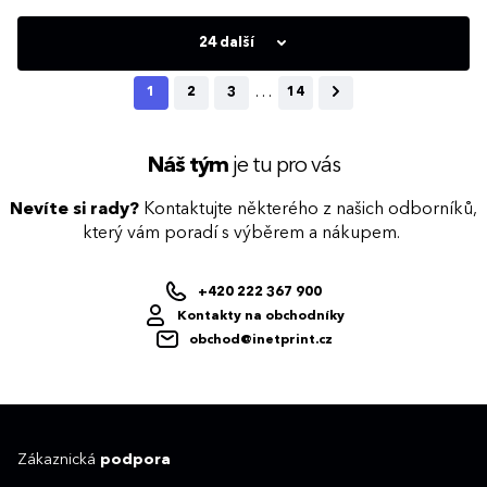
přehled), plánovací kalendář, telefonní
sleporažby bez fólie. Diář obsahuje: osobní
předvolby, státní svátky České a Slovenské
údaje, plánovač dovolené (měsíční
republiky, mezinárodní svátky, roční
přehled), plánovací kalendář, telefonní
24 další
výhled, týdenní layout, adresář, mapa
předvolby, státní svátky České a Slovenské
Evropy a České a Slovenské republiky
republiky, mezinárodní svátky, roční
výhled, denní layout, adresář, mapa
…
1
2
3
14
Evropy a České a Slovenské republiky Do
diáře FLIP lze přidat poznámkový blok.
Stačí si vybrat jednu z náhradních náplní,
kterou lze jednoduše do desek doplnit. S
oblíbenými deskami FLIP se uživatel
Náš tým
je tu pro vás
nemusí loučit ani v příštím roce.
Připravíme opět náhradní náplně pro
denní a týdenní diáře.
Nevíte si rady?
Kontaktujte některého z našich odborníků,
který vám poradí s výběrem a nákupem.
+420 222 367 900
Kontakty na obchodníky
obchod@inetprint.cz
Zákaznická
podpora