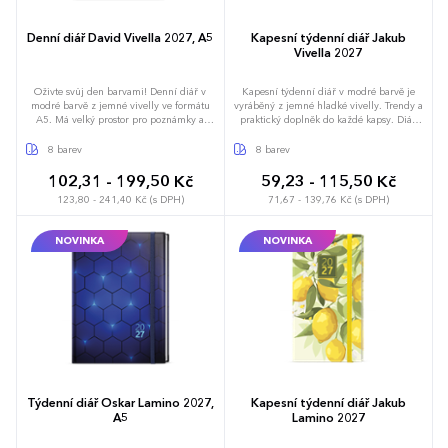
Denní diář David Vivella 2027, A5
Kapesní týdenní diář Jakub
Vivella 2027
Oživte svůj den barvami! Denní diář v
Kapesní týdenní diář v modré barvě je
modré barvě z jemné vivelly ve formátu
vyráběný z jemné hladké vivelly. Trendy a
A5. Má velký prostor pro poznámky a
praktický doplněk do každé kapsy. Diář
plánování.
má velký prostor pro poznámky a
plánování.
8 barev
8 barev
102,31 - 199,50 Kč
59,23 - 115,50 Kč
123,80 - 241,40 Kč (s DPH)
71,67 - 139,76 Kč (s DPH)
NOVINKA
NOVINKA
Týdenní diář Oskar Lamino 2027,
Kapesní týdenní diář Jakub
A5
Lamino 2027