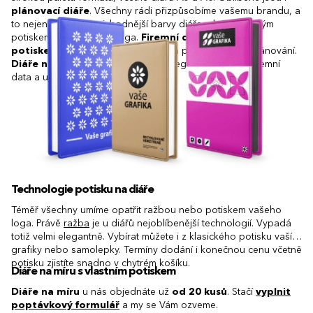
plánovací diáře
. Všechny rádi přizpůsobíme vašemu brandu, a
to nejen výběrem nejvhodnější barvy diáře, ale i samotným
potiskem nebo ražbou loga.
Firemní diáře s vlastním
potiskem
jsou skvělým pomocníkem pro pravidelné plánování.
Diáře na míru
vám navíc umožní integrovat důležitá firemní
data a události přímo do designu.
Technologie potisku na diáře
Téměř všechny umíme opatřit ražbou nebo potiskem vašeho
loga. Právě
ražba
je u diářů nejoblíbenější technologií. Vypadá
totiž velmi elegantně. Vybírat můžete i z klasického potisku vaší
grafiky nebo samolepky. Termíny dodání i konečnou cenu včetně
potisku zjistíte snadno v chytrém košíku.
Diáře na míru s vlastním potiskem
Diáře na míru
u nás objednáte už
od 20 kusů
. Stačí
vyplnit
poptávkový formulář
a my se Vám ozveme.