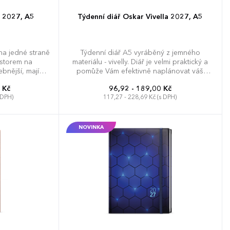
i 2027, A5
Týdenní diář Oskar Vivella 2027, A5
na jedné straně
Týdenní diář A5 vyráběný z jemného
ostorem na
materiálu - vivelly. Diář je velmi praktický a
bnější, mají
pomůže Vám efektivně naplánovat váš
y a gumičku.
týden.
 Kč
96,92 - 189,00 Kč
 DPH)
117,27 - 228,69 Kč (s DPH)
NOVINKA