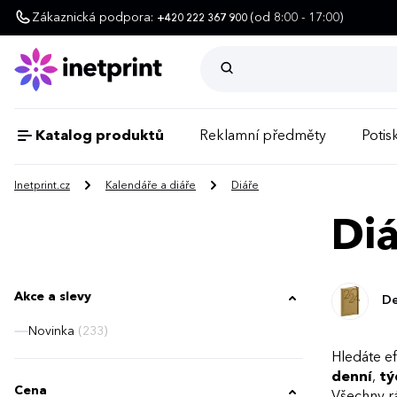
Zákaznická podpora:
(od 8:00 - 17:00)
+420 222 367 900
Katalog produktů
Reklamní předměty
Potisk
Inetprint.cz
Kalendáře a diáře
Diáře
Di
Akce a slevy
De
Novinka
(233)
Hledáte ef
denní
,
tý
Cena
Všechny r