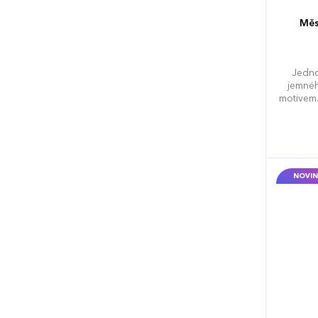
Měs
Jedno
jemnéh
motivem.
NOVIN