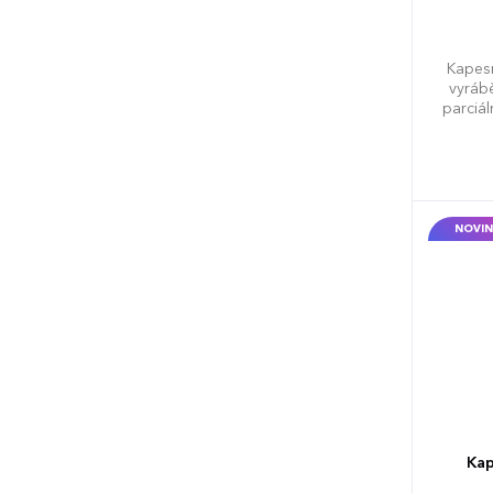
Kapesn
vyráb
parciá
NOVIN
Kap