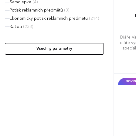
Samolepka
(4)
Potisk reklamních předmětů
(3)
Ekonomický potisk reklamních předmětů
(214)
Ražba
(233)
Diáře V
diáře vy
speciá
Všechny parametry
díky k
Dopo
obsahuje
(měsí
telefon
Slovens
NOVIN
roční v
Evrop