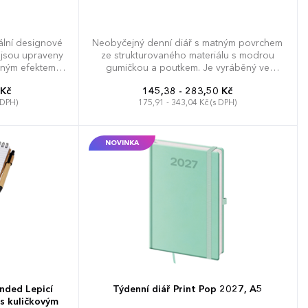
nální designové
Neobyčejný denní diář s matným povrchem
é jsou upraveny
ze strukturovaného materiálu s modrou
bným efektem,
gumičkou a poutkem. Je vyráběný ve
mné na dotek.
formátu A5, má velký prostor pro poznámky
 Kč
145,38 - 283,50 Kč
tisk. Diář
a plánování.
 DPH)
175,91 - 343,04 Kč (s DPH)
novač dovolené
cí kalendář,
svátky České a
árodní svátky,
NOVINKA
, adresář, mapa
ké republiky
nded Lepicí
Týdenní diář Print Pop 2027, A5
s kuličkovým