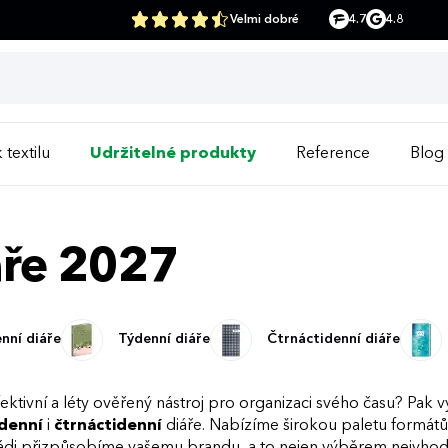
Velmi dobré
4.7
4.8
 textilu
Udržitelné produkty
Reference
Blog
áře 2027
nní diáře
Týdenní diáře
Čtrnáctidenní diáře
ektivní a léty ověřený nástroj pro organizaci svého času? Pak v
denní
i
čtrnáctidenní
diáře. Nabízíme širokou paletu formátů,
ádi přizpůsobíme vašemu brandu, a to nejen výběrem nejvhodn