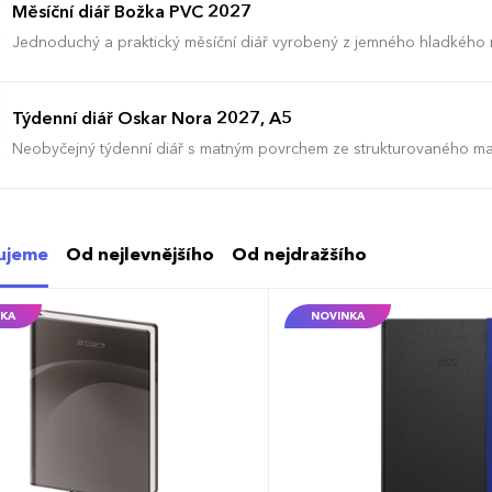
Měsíční diář Božka PVC 2027
Jednoduchý a praktický měsíční diář vyrobený z jemného hladkého
barvy. Ideální pro každého, kdo si oblíbil měkkou šitou vazbu.
Týdenní diář Oskar Nora 2027, A5
Neobyčejný týdenní diář s matným povrchem ze strukturovaného ma
vyráběný ve formátu A5, má velký prostor pro poznámky a plánován
ujeme
Od nejlevnějšího
Od nejdražšího
KA
NOVINKA