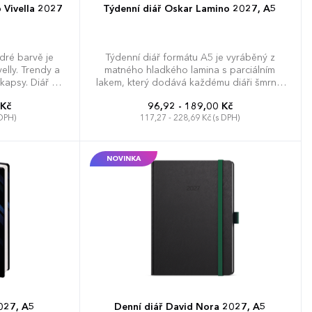
 Vivella 2027
Týdenní diář Oskar Lamino 2027, A5
dré barvě je
Týdenní diář formátu A5 je vyráběný z
elly. Trendy a
matného hladkého lamina s parciálním
kapsy. Diář má
lakem, který dodává každému diáři šmrnc.
 a plánování.
Jedná se nejen o skvělý doplněk, ale také si
 Kč
96,92 - 189,00 Kč
budete moci efektivněji plánovat váš čas.
 DPH)
117,27 - 228,69 Kč (s DPH)
NOVINKA
2027, A5
Denní diář David Nora 2027, A5