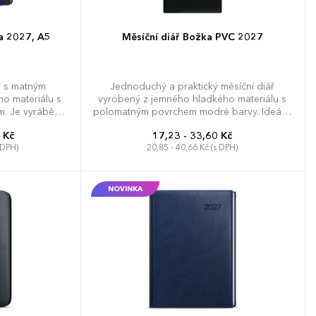
a 2027, A5
Měsíční diář Božka PVC 2027
ř s matným
Jednoduchý a praktický měsíční diář
o materiálu s
vyrobený z jemného hladkého materiálu s
. Je vyráběný
polomatným povrchem modré barvy. Ideální
prostor pro
pro každého, kdo si oblíbil měkkou šitou
 Kč
17,23 - 33,60 Kč
vání.
vazbu.
 DPH)
20,85 - 40,66 Kč (s DPH)
NOVINKA