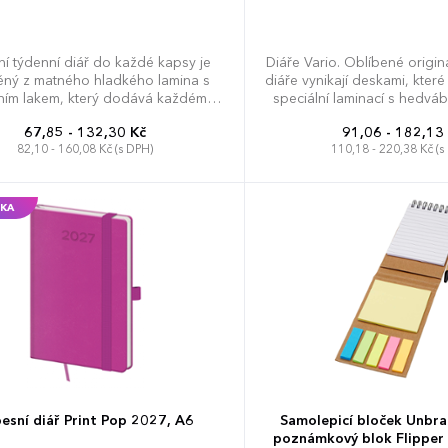
í týdenní diář do každé kapsy je
Diáře Vario. Oblíbené origi
ěný z matného hladkého lamina s
diáře vynikají deskami, kter
lním lakem, který dodává každému
speciální laminací s hedvá
diáři šmrnc.
díky které jsou velmi příje
67,85 - 132,30 Kč
91,06 - 182,13
Doporučujeme tamponový 
82,10 - 160,08 Kč (s DPH)
110,18 - 220,38 Kč (s
obsahuje: osobní údaje, plá
(měsíční přehled), plánova
telefonní předvolby, státní 
Slovenské republiky, mezin
KA
roční výhled, týdenní layout
Evropy a České a Slovens
esní diář Print Pop 2027, A6
Samolepicí bloček Unbra
poznámkový blok Flipper 