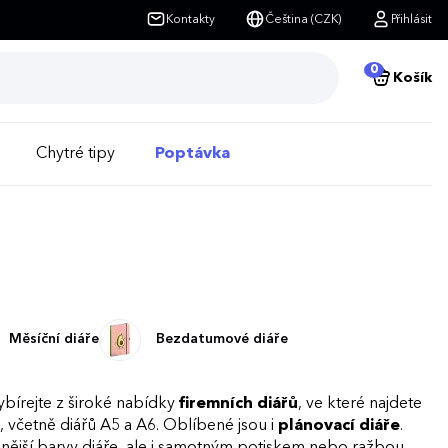
Kontakty
Čeština (CZK)
Přihlásit
0
Košík
Chytré tipy
Poptávka
Měsíční diáře
Bezdatumové diáře
ybírejte z široké nabídky
firemních diářů
, ve které najdete
 včetně diářů A5 a A6. Oblíbené jsou i
plánovací diáře
.
ější barvy diáře, ale i samotným potiskem nebo ražbou