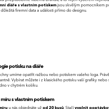
mní diáře s vlastním potiskem
jsou skvělým pomocníkem pro
 důležitá firemní data a události přímo do designu.
gie potisku na diáře
chny umíme opatřit ražbou nebo potiskem vašeho loga. Práv
antně. Vybírat můžete i z klasického potisku vaší grafiky ne
nadno v chytrém košíku.
 míru s vlastním potiskem
míru
u nás objednáte už
od 20 kusů
. Stačí
vyplnit poptávko