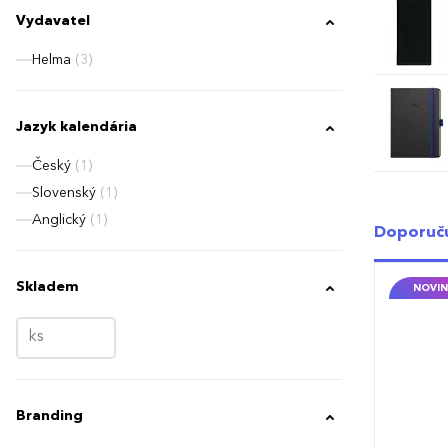
Vydavatel
Helma
(3)
Jazyk kalendária
Český
(1)
Slovenský
(1)
Anglický
(1)
Doporuč
Skladem
NOVIN
Branding