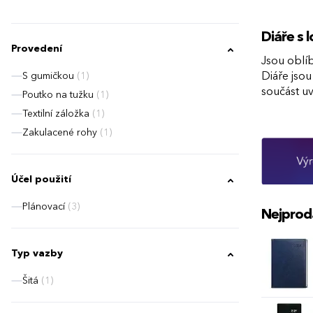
Diáře s
Provedení
Jsou oblí
S gumičkou
(1)
Diáře jsou
součást u
Poutko na tužku
(1)
Textilní záložka
(1)
Zakulacené rohy
(1)
Účel použití
Plánovací
(3)
Nejprod
Typ vazby
Šitá
(1)