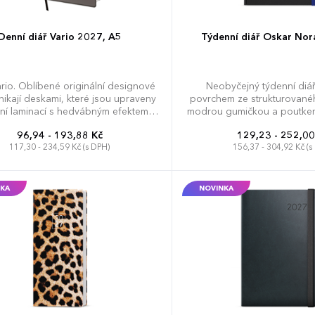
Denní diář Vario 2027, A5
Týdenní diář Oskar Nor
ario. Oblíbené originální designové
Neobyčejný týdenní diá
nikají deskami, které jsou upraveny
povrchem ze strukturovanéh
lní laminací s hedvábným efektem,
modrou gumičkou a poutkem
teré jsou velmi příjemné na dotek.
ve formátu A5, má velký 
96,94 - 193,88 Kč
129,23 - 252,00
ručujeme tamponový tisk. Diář
poznámky a pláno
117,30 - 234,59 Kč (s DPH)
156,37 - 304,92 Kč (s
: osobní údaje, plánovač dovolené
ční přehled), plánovací kalendář,
ní předvolby, státní svátky České a
ké republiky, mezinárodní svátky,
KA
NOVINKA
ýhled, denní layout, adresář, mapa
y a České a Slovenské republiky