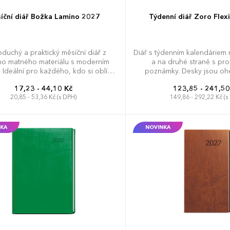
íční diář Božka Lamino 2027
Týdenní diář Zoro Flex
duchý a praktický měsíční diář z
Diář s týdenním kalendáriem 
o matného materiálu s moderním
a na druhé straně s pr
 Ideální pro každého, kdo si oblíbil
poznámky. Desky jsou ohe
měkkou šitou vazbu.
moderní ražbu, kulaté roh
17,23 - 44,10 Kč
123,85 - 241,50
20,85 - 53,36 Kč (s DPH)
149,86 - 292,22 Kč (s
KA
NOVINKA