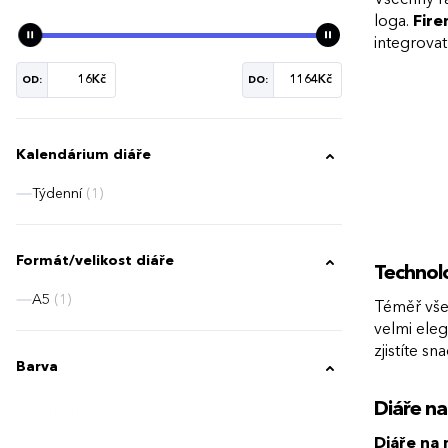
loga.
Fire
integrovat
OD:
DO:
Kalendárium diáře
Týdenní
(1)
Formát/velikost diáře
Technolo
A5
(1)
Téměř vše
velmi eleg
zjistíte s
Barva
Diáře na
Diáře na 