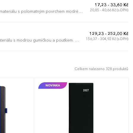
17,23 - 33,60 Kč
20,85 - 40,66 Kč (s DPH)
 materiálu s polomatným povrchem modré
129,23 - 252,00 Kč
156,37 - 304,92 Kč (s DPH)
teriálu s modrou gumičkou a poutkem. Je
í.
Celkem nalezeno 328 produktů
NOVINKA