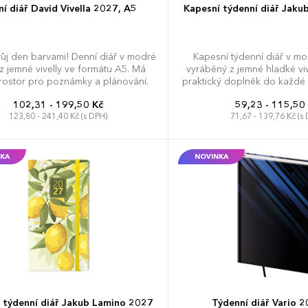
í diář David Vivella 2027, A5
Kapesní týdenní diář Jakub
vůj den barvami! Denní diář v modré
Kapesní týdenní diář v mo
z jemné vivelly ve formátu A5. Má
vyráběný z jemné hladké viv
prostor pro poznámky a plánování.
praktický doplněk do každé 
velký prostor pro poznámky
102,31 - 199,50 Kč
59,23 - 115,50
123,80 - 241,40 Kč (s DPH)
71,67 - 139,76 Kč (s
KA
NOVINKA
 týdenní diář Jakub Lamino 2027
Týdenní diář Vario 