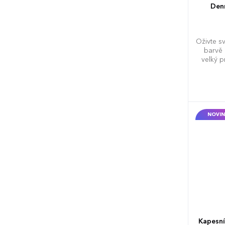
Denn
Oživte s
barvě 
velký 
NOVIN
Kapesní