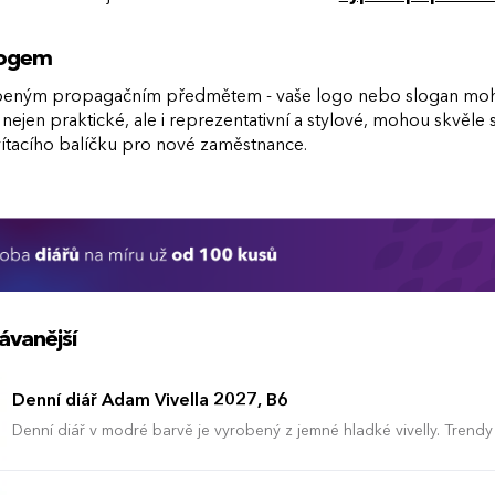
 logem
beným propagačním předmětem - vaše logo nebo slogan mohou 
 nejen praktické, ale i reprezentativní a stylové, mohou skvěle
vítacího balíčku pro nové zaměstnance.
ávanější
Denní diář Adam Vivella 2027, B6
Denní diář v modré barvě je vyrobený z jemné hladké vivelly. Trendy
má velký prostor pro poznámky a plánování.