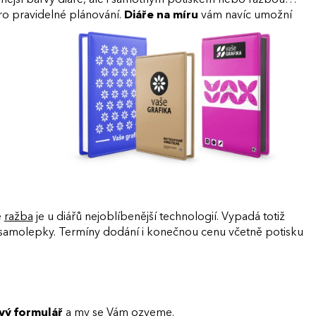
 pravidelné plánování.
Diáře na míru
vám navíc umožní
ě
ražba
je u diářů nejoblíbenější technologií. Vypadá totiž
bo samolepky. Termíny dodání i konečnou cenu včetně potisku
vý formulář
a my se Vám ozveme.