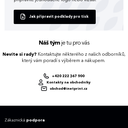
připravíte jednoduché logo nebo vizuál.
Jak připravit podklady pro tisk
Náš tým
je tu pro vás
Nevíte si rady?
Kontaktujte některého z našich odborníků,
který vám poradí s výběrem a nákupem.
+420 222 367 900
Kontakty na obchodníky
obchod@inetprint.cz
Zákaznická
podpora