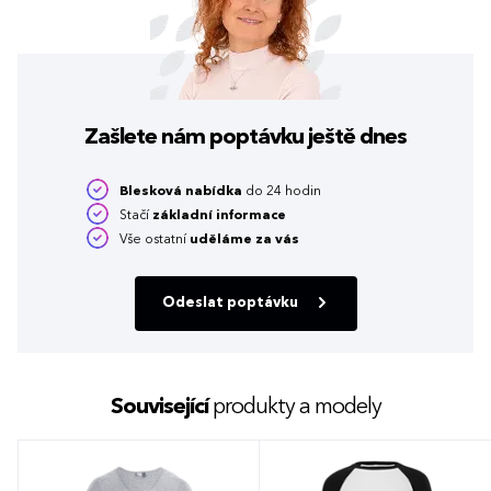
Zašlete nám poptávku
ještě dnes
Blesková nabídka
do 24 hodin
Stačí
základní informace
Vše ostatní
uděláme za vás
Odeslat poptávku
Související
produkty a modely