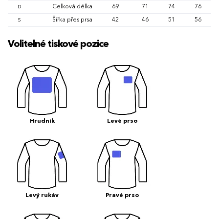
Celková délka
69
71
74
76
D
Šířka přes prsa
42
46
51
56
S
Volitelné tiskové pozice
Hrudník
Levé prso
Levý rukáv
Pravé prso