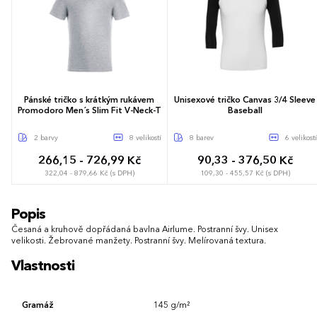
Pánské tričko s krátkým rukávem
Unisexové tričko Canvas 3/4 Sleeve
Promodoro Men´s Slim Fit V-Neck-T
Baseball
2 barvy
8 velikostí
8 barev
6 velikostí
266,15 - 726,99 Kč
90,33 - 376,50 Kč
322,04 - 879,66 Kč (s DPH)
109,30 - 455,57 Kč (s DPH)
S
M
L
XL
XXL
3XL
XS
S
M
L
XL
XXL
Popis
4XL
5XL
Česaná a kruhově dopřádaná bavlna Airlume. Postranní švy. Unisex
velikosti. Žebrované manžety. Postranní švy. Melírovaná textura.
Vlastnosti
Gramáž
145 g/m²