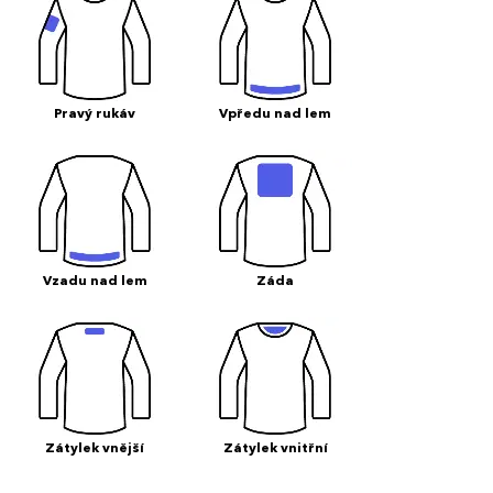
Pravý rukáv
Vpředu nad lem
Vzadu nad lem
Záda
Zátylek vnější
Zátylek vnitřní