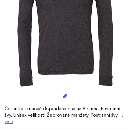
Česaná a kruhově dopřádaná bavlna Airlume. Postranní
švy. Unisex velikosti. Žebrované manžety. Postranní švy.
Melírovaná textura.
více