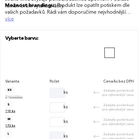
Možnost brandingu:
Produkt lze opatřit potiskem dle
ramen brání vytahání látky.
vašich požadavků. Rádi vám doporučíme nejvhodnější
technologii potisku s ohledem na design i váš rozpočet.
více
Vyberte barvu:
Varianta
Počet
Cena/ks bez DPH
XS
Zadejte počet kusů
ks
pro výhodnější cenu
Vyprodáno
S
Zadejte počet kusů
ks
pro výhodnější cenu
118
ks
M
Zadejte počet kusů
ks
pro výhodnější cenu
172
ks
L
Zadejte počet kusů
ks
pro výhodnější cenu