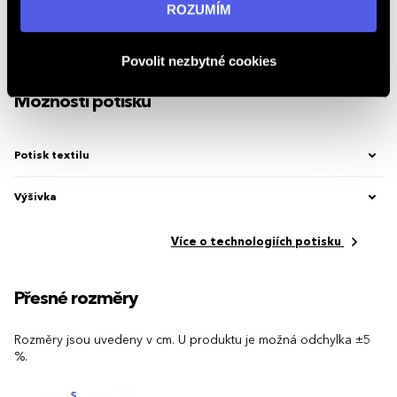
informací navštivte naši stránku
zásadách ochrany
ROZUMÍM
osobních údajů
.
Značka
Elevate Life
Povolit nezbytné cookies
Kód produktu
2.654084.5276
Možnosti potisku
Potisk textilu
Výšivka
Více o technologiích potisku
Přesné rozměry
Rozměry jsou uvedeny v cm. U produktu je možná odchylka ±5
%.