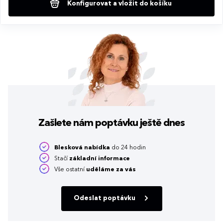
Konfigurovat a vložit do košíku
Zašlete nám poptávku
ještě dnes
Blesková nabídka
do 24 hodin
Stačí
základní informace
Vše ostatní
uděláme za vás
Odeslat poptávku