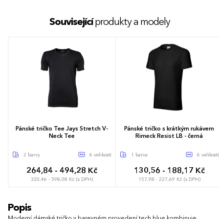
Související
produkty a modely
Pánské tričko Tee Jays Stretch V-
Pánské tričko s krátkým rukávem
Neck Tee
Rimeck Resist LB - černá
2 barvy
6 velikostí
1 barva
6 velikostí
264,84 - 494,28 Kč
130,56 - 188,17 Kč
320,46 - 598,08 Kč (s DPH)
157,98 - 227,69 Kč (s DPH)
S
M
L
XL
XXL
3XL
S
M
L
XL
XXL
3XL
Popis
Moderní dámské tričko v barevném provedení tech blue kombinuje