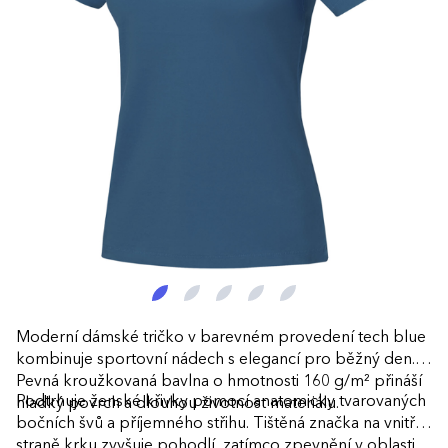
Moderní dámské tričko v barevném provedení tech blue
kombinuje sportovní nádech s elegancí pro běžný den.
Pevná kroužkovaná bavlna o hmotnosti 160 g/m² přináší
Podtrhuje ženské křivky pomocí anatomicky tvarovaných
hladký povrch a dlouhou životnost materiálu.
bočních švů a příjemného střihu. Tištěná značka na vnitřní
straně krku zvyšuje pohodlí, zatímco zpevnění v oblasti