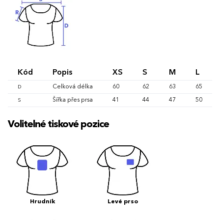
Kód
Popis
XS
S
M
L
Celková délka
60
62
63
65
D
Šířka přes prsa
41
44
47
50
S
Volitelné tiskové pozice
Hrudník
Levé prso