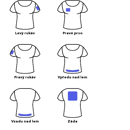
Levý rukáv
Pravé prso
Pravý rukáv
Vpředu nad lem
Vzadu nad lem
Záda