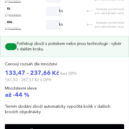
Vyprodáno
XL
Zadejte počet kusů
ks
pro výhodnější cenu
Vyprodáno
XXL
Zadejte počet kusů
ks
pro výhodnější cenu
Vyprodáno
Potřebuji zboží s potiskem nebo jinou technologii - výběr
v dalším kroku
Cenový rozsah dle množství
133,47 - 237,66 Kč
bez DPH
161,50 - 287,57 Kč
s DPH
Množstevní sleva
až -44 %
Termín dodání zboží automaticky vypočítá košík v dalších
krocích objednávky