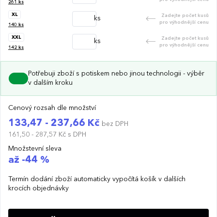
261
ks
XL
Zadejte počet kusů
ks
pro výhodnější cenu
140
ks
XXL
Zadejte počet kusů
ks
pro výhodnější cenu
142
ks
Potřebuji zboží s potiskem nebo jinou technologii - výběr
v dalším kroku
Cenový rozsah dle množství
133,47 - 237,66 Kč
bez DPH
161,50 - 287,57 Kč
s DPH
Množstevní sleva
až -44 %
Termín dodání zboží automaticky vypočítá košík v dalších
krocích objednávky