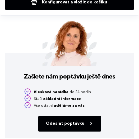
Konfigurovat a vložit do košíku
Zašlete nám poptávku
ještě dnes
Blesková nabídka
do 24 hodin
Stačí
základní informace
Vše ostatní
uděláme za vás
Odeslat poptávku