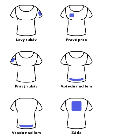
Levý rukáv
Pravé prso
Pravý rukáv
Vpředu nad lem
Vzadu nad lem
Záda