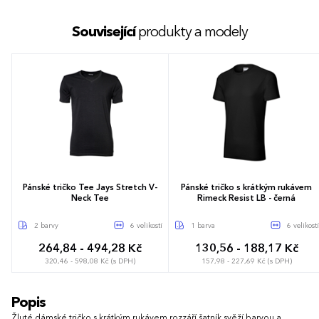
Související
produkty a modely
Pánské tričko Tee Jays Stretch V-
Pánské tričko s krátkým rukávem
Neck Tee
Rimeck Resist LB - černá
2 barvy
6 velikostí
1 barva
6 velikostí
264,84 - 494,28 Kč
130,56 - 188,17 Kč
320,46 - 598,08 Kč (s DPH)
157,98 - 227,69 Kč (s DPH)
S
M
L
XL
XXL
3XL
S
M
L
XL
XXL
3XL
Popis
Žluté dámské tričko s krátkým rukávem rozzáří šatník svěží barvou a