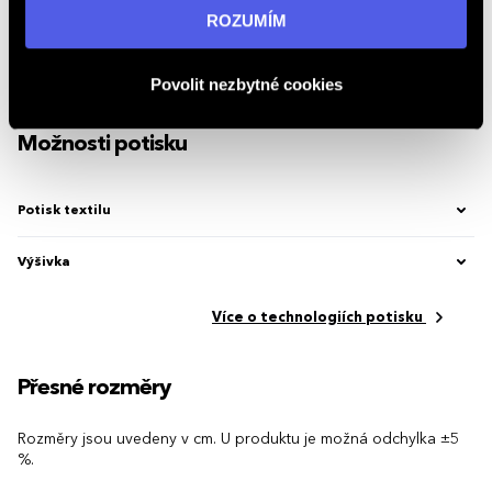
informací navštivte naši stránku
zásadách ochrany
Země původu
Bangladéš
ROZUMÍM
osobních údajů
.
Značka
Elevate Life
Povolit nezbytné cookies
Kód produktu
2.654007.4
Možnosti potisku
Potisk textilu
Výšivka
Více o technologiích potisku
Přesné rozměry
Rozměry jsou uvedeny v cm. U produktu je možná odchylka ±5
%.