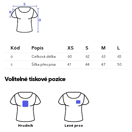
Kód
Popis
XS
S
M
L
Celková délka
60
62
63
65
D
Šířka přes prsa
41
44
47
50
S
Volitelné tiskové pozice
Hrudník
Levé prso