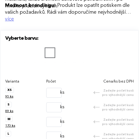
Možnost brandingu:
Produkt lze opatřit potiskem dle
mnoha pracích cyklech.
vašich požadavků. Rádi vám doporučíme nejvhodnější
technologii potisku s ohledem na design i váš rozpočet.
více
Vyberte barvu:
Varianta
Počet
Cena/ks bez DPH
XS
Zadejte počet kusů
ks
pro výhodnější cenu
95
ks
S
Zadejte počet kusů
ks
pro výhodnější cenu
89
ks
M
Zadejte počet kusů
ks
pro výhodnější cenu
173
ks
L
Zadejte počet kusů
ks
pro výhodnější cenu