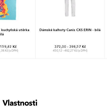
í kuchyňská utěrka
Dámské kalhoty Canis CXS ERIN - bílá
ílá
 159,82 Kč
372,00 - 398,57 Kč
,38 Kč (s DPH)
450,12 - 482,27 Kč (s DPH)
Vlastnosti