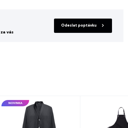
Odeslat poptávku
za vás
NOVINKA