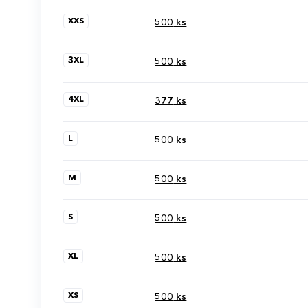
XXS
500
ks
3XL
500
ks
4XL
377
ks
L
500
ks
M
500
ks
S
500
ks
XL
500
ks
XS
500
ks