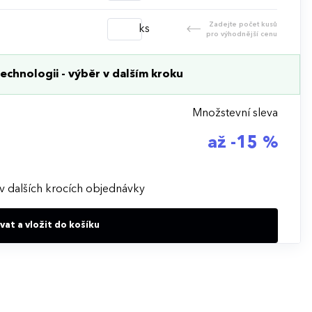
Zadejte počet kusů
ks
pro výhodnější cenu
echnologii - výběr v dalším kroku
Množstevní sleva
až -15 %
v dalších krocích objednávky
at a vložit do košíku