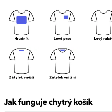
Hrudník
Levé prso
Levý ruká
Zátylek vnější
Zátylek vnitřní
Jak funguje chytrý košík