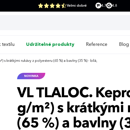
Velmi dobré
4.7
4.8
 textilu
Udržitelné produkty
Reference
Blog
s krátkými rukávy z polyesteru (65 %) a bavlny (35 %) - bílá,
NOVINKA
VL TLALOC. Kepro
g/m²) s krátkými 
(65 %) a bavlny (3