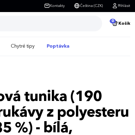
Kontakty
Čeština (CZK)
Přihlásit
0
Košík
Chytré tipy
Poptávka
vá tunika (190
rukávy z polyesteru
5 %) - bílá,