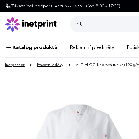
Zákaznická podpora:
(od 8:00 - 17:00)
+420 222 367 900
Katalog produktů
Reklamní předměty
Potisk
Inetprint.cz
Pracovní oděvy
VL TLALOC. Keprová tunika (190 g/m²) 