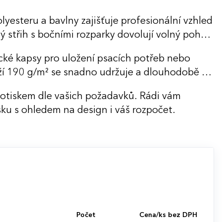
lyesteru a bavlny zajišťuje profesionální vzhled
ý střih s bočními rozparky dovolují volný pohyb
tické kapsy pro uložení psacích potřeb nebo
ží 190 g/m² se snadno udržuje a dlouhodobě si
potiskem dle vašich požadavků. Rádi vám
ku s ohledem na design i váš rozpočet.
Počet
Cena/ks bez DPH