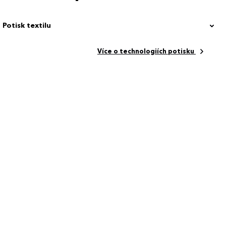
Potisk textilu
Více o technologiích potisku