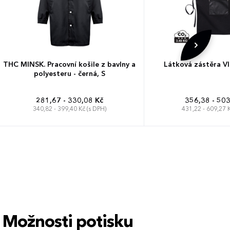
THC MINSK. Pracovní košile z bavlny a
Látková zástěra V
polyesteru - černá, S
281,67 - 330,08 Kč
356,38 - 503
340,82 - 399,40 Kč (s DPH)
431,22 - 609,27 K
Možnosti potisku