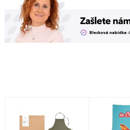
Zašlete ná
Blesková nabídka
d