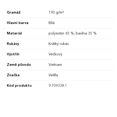
Gramáž
190 g/m²
Hlavní barva
Bílá
Materiál
polyester 65 %, bavlna 35 %
Rukávy
Krátký rukáv
Výstřih
Véčkový
Země původu
Vietnam
Značka
Velilla
Kód produktu
9.709338.1