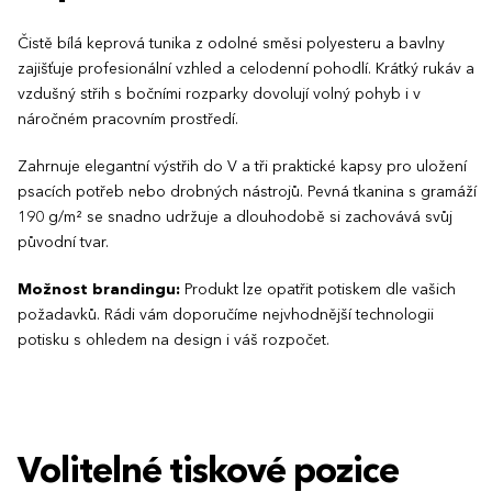
Čistě bílá keprová tunika z odolné směsi polyesteru a bavlny
zajišťuje profesionální vzhled a celodenní pohodlí. Krátký rukáv a
vzdušný střih s bočními rozparky dovolují volný pohyb i v
náročném pracovním prostředí.
Zahrnuje elegantní výstřih do V a tři praktické kapsy pro uložení
psacích potřeb nebo drobných nástrojů. Pevná tkanina s gramáží
190 g/m² se snadno udržuje a dlouhodobě si zachovává svůj
původní tvar.
Možnost brandingu:
Produkt lze opatřit potiskem dle vašich
požadavků. Rádi vám doporučíme nejvhodnější technologii
potisku s ohledem na design i váš rozpočet.
Volitelné tiskové pozice