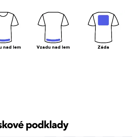
u nad lem
Vzadu nad lem
Záda
tiskové podklady