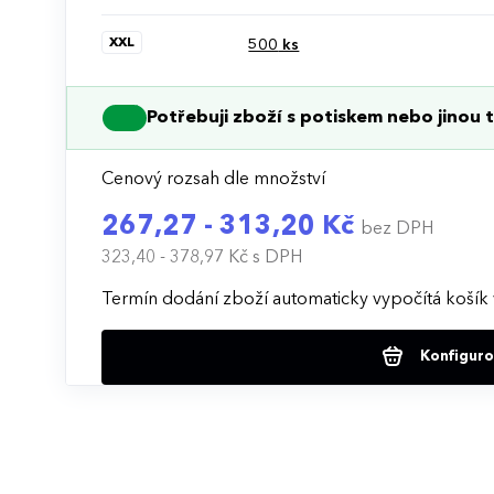
XXL
500
ks
Potřebuji zboží s potiskem nebo jinou t
Cenový rozsah dle množství
267,27 - 313,20 Kč
bez DPH
323,40 - 378,97 Kč
s DPH
Termín dodání zboží automaticky vypočítá košík 
Konfigurov