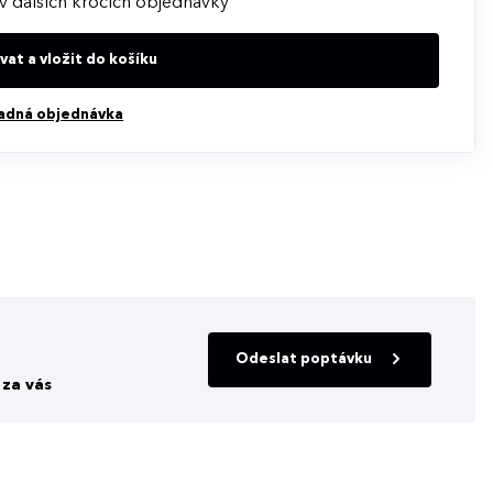
v dalších krocích objednávky
at a vložit do košíku
adná objednávka
Odeslat poptávku
za vás