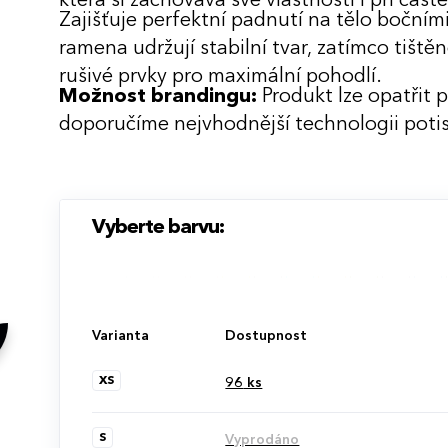
která si zachovává své vlastnosti i při časté
Zajišťuje perfektní padnutí na tělo boční
ramena udržují stabilní tvar, zatímco tiště
rušivé prvky pro maximální pohodlí.
Možnost brandingu:
Produkt lze opatřit 
doporučíme nejvhodnější technologii potis
Vyberte barvu:
Varianta
Dostupnost
XS
96
ks
S
Vyprodáno