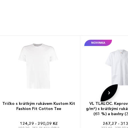
NOVINKA
Tričko s krátkým rukávem Kustom Kit
VL TLALOC. Keprová
Fashion Fit Cotton Tee
g/m²) s krátkými ruká
(65 %) a bavlny (3
124,29 - 290,09 Kč
267,27 - 313