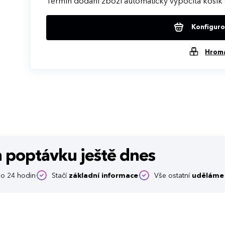
Termín dodání zboží automaticky vypočítá košík 
Konfigurov
Hrom
m poptávku
ještě dnes
o 24 hodin
Stačí
základní informace
Vše ostatní
uděláme 