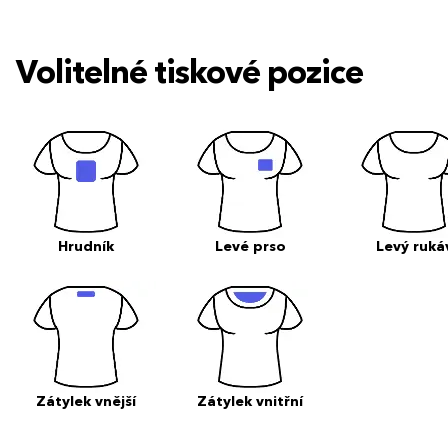
Volitelné tiskové pozice
Hrudník
Levé prso
Levý ruká
Zátylek vnější
Zátylek vnitřní