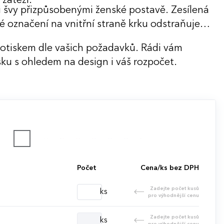
 zátěži.
mi švy přizpůsobenými ženské postavě. Zesílená
né označení na vnitřní straně krku odstraňuje
potiskem dle vašich požadavků. Rádi vám
ku s ohledem na design i váš rozpočet.
Počet
Cena/ks bez DPH
Zadejte počet kusů
ks
pro výhodnější cenu
Zadejte počet kusů
ks
pro výhodnější cenu