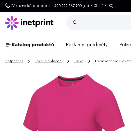
Zákaznická podpora:
(od 8:00 - 17:00)
+420 222 367 900
Katalog produktů
Reklamní předměty
Potisk
Inetprint.cz
Textil a oblečení
Trička
Dámské tričko Eleva