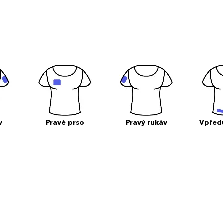
v
Pravé prso
Pravý rukáv
Vpřed