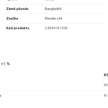
Země původu
Bangladéš
Značka
Elevate Life
Kód produktu
2.654014.1036
 ±5 %.
X
60
a
41