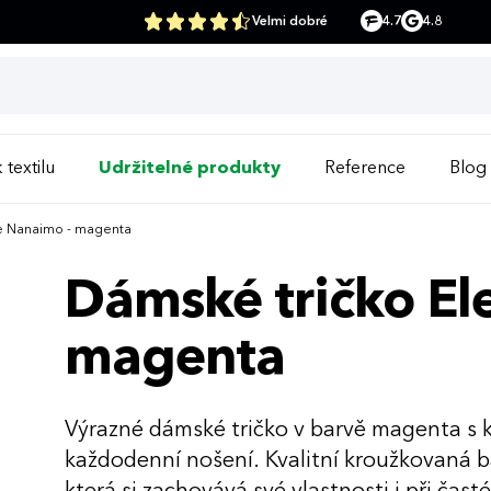
Velmi dobré
4.7
4.8
 textilu
Udržitelné produkty
Reference
Blog
te Nanaimo - magenta
Dámské tričko El
magenta
Výrazné dámské tričko v barvě magenta s 
každodenní nošení. Kvalitní kroužkovaná ba