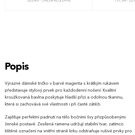
320,46 - 598,08 Kč (s DPH)
157,98 - 227
S
M
L
XL
XXL
3XL
S
M
L
Popis
Výrazné dámské tričko v barvě magenta s krátkým rukávem
představuje stylový prvek pro každodenní nošení. Kvalitní
kroužkovaná bavlna poskytuje hladší přízi a odolnou tkaninu,
která si zachovává své vlastnosti i při časté zátěži.
Zajišťuje perfektní padnutí na tělo bočními švy přizpůsobenými
ženské postavě. Zesílená ramena udržují stabilní tvar, zatímco
tištěné označení na vnitřní straně krku odstraňuje rušivé prvky pro