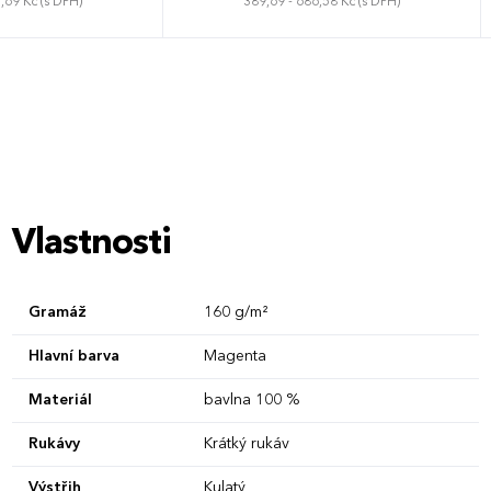
,69 Kč (s DPH)
389,69 - 686,58 Kč (s DPH)
XL
XXL
3XL
XS
S
M
L
XL
XXL
Vlastnosti
Gramáž
160 g/m²
Hlavní barva
Magenta
Materiál
bavlna 100 %
Rukávy
Krátký rukáv
Výstřih
Kulatý