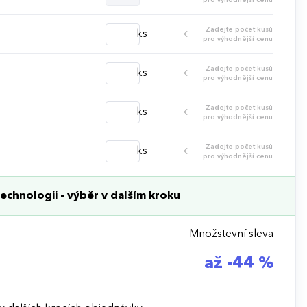
Zadejte počet kusů
ks
pro výhodnější cenu
Zadejte počet kusů
ks
pro výhodnější cenu
Zadejte počet kusů
ks
pro výhodnější cenu
Zadejte počet kusů
ks
pro výhodnější cenu
echnologii - výběr v dalším kroku
Množstevní sleva
až -44 %