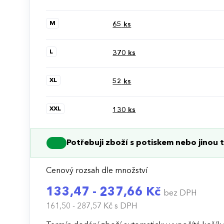
M
65
ks
L
370
ks
XL
52
ks
XXL
130
ks
Potřebuji zboží s potiskem nebo jinou t
Cenový rozsah dle množství
133,47 - 237,66 Kč
bez DPH
161,50 - 287,57 Kč
s DPH