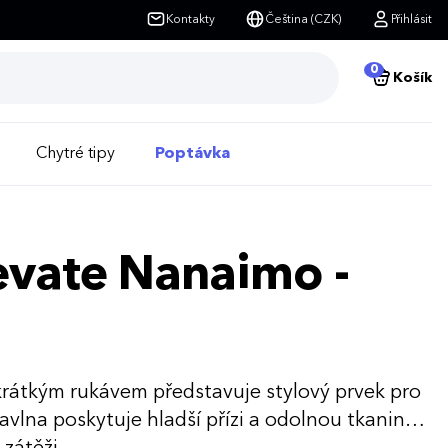
Kontakty
Čeština (CZK)
Přihlásit
0
Košík
Chytré tipy
Poptávka
evate Nanaimo -
krátkým rukávem představuje stylový prvek pro
vlna poskytuje hladší přízi a odolnou tkaninu,