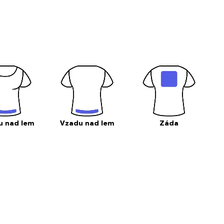
u nad lem
Vzadu nad lem
Záda