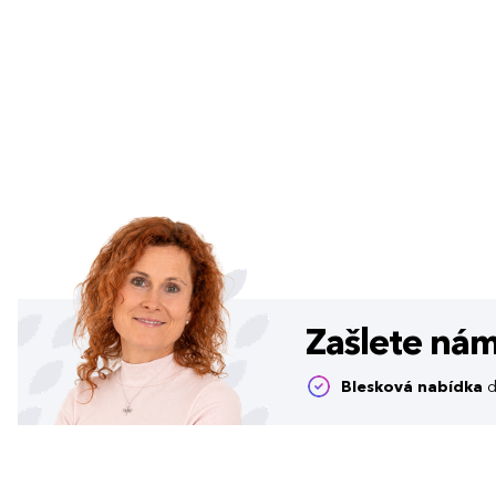
Zašlete ná
Blesková nabídka
d