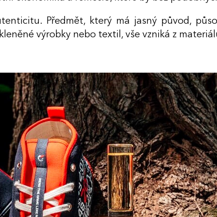
enticitu. Předmět, který má jasný původ, půs
skleněné výrobky nebo textil, vše vzniká z materiá