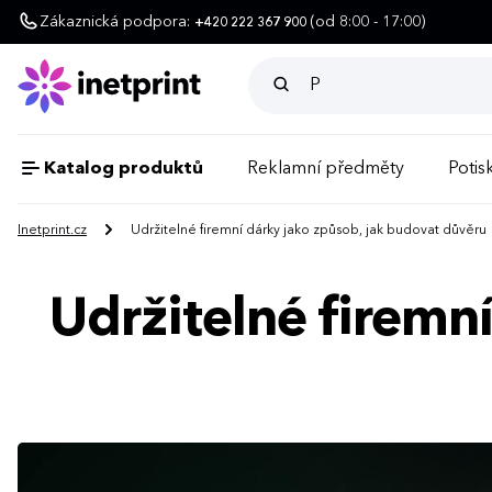
Zákaznická podpora:
(od 8:00 - 17:00)
+420 222 367 900
Katalog produktů
Reklamní předměty
Potisk
Inetprint.cz
Udržitelné firemní dárky jako způsob, jak budovat důvěru
Udržitelné firemn