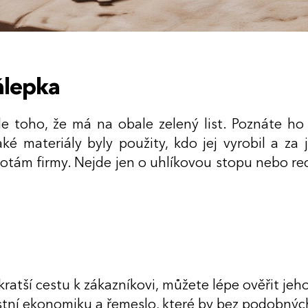
nálepka
 toho, že má na obale zelený list. Poznáte ho p
aké materiály byly použity, kdo jej vyrobil a z
otám firmy. Nejde jen o uhlíkovou stopu nebo rec
tší cestu k zákazníkovi, můžete lépe ověřit jeho
stní ekonomiku a řemeslo, které by bez podobných