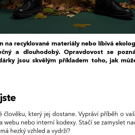
n na recyklované materiály nebo líbivá ekolo
kutečný a dlouhodobý. Opravdovost se pozn
dárky jsou skvělým příkladem toho, jak mů
jste
 člověku, který jej dostane. Vypráví příběh o va
na webu nebo interní kodexy. Stačí se zamyslet na
 má hezký vzhled a vydrží?