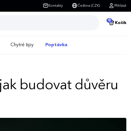
Kontakty
Čeština (CZK)
Přihlásit
0
Košík
Chytré tipy
Poptávka
 jak budovat důvěru