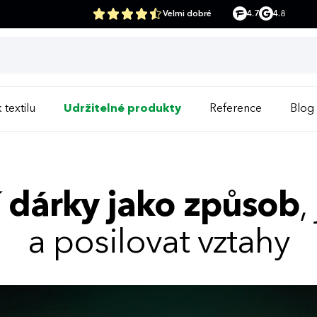
Velmi dobré
4.7
4.8
 textilu
Udržitelné produkty
Reference
Blog
í dárky jako způsob
,
a posilovat vztahy