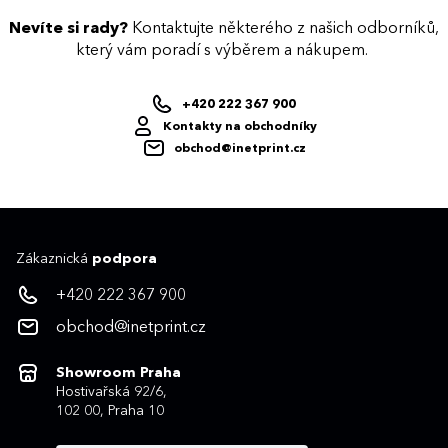
Nevíte si rady?
Kontaktujte některého z našich odborníků,
který vám poradí s výběrem a nákupem.
+420 222 367 900
Kontakty na obchodníky
obchod@inetprint.cz
Zákaznická
podpora
+420 222 367 900
obchod@inetprint.cz
Showroom Praha
Hostivařská 92/6,
102 00, Praha 10