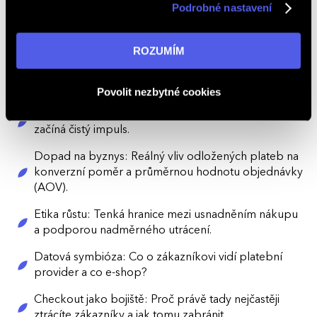
technologie, nebo spíše marketingový nástroj?
Podrobné nastavení
v reklamní síti na ostatních webech. Kliknutím na tlačítko
„ROZUMÍM“ souhlasíte s používáním cookies. Pro více
Dvě strany mince: Jak
Twisto
vnímají e-shopy a jak
informací navštivte naši stránku
zásadách ochrany
koncový uživatelé.
ROZUMÍM
osobních údajů
.
Psychologie nákupu: Moment „nechci platit teď“ – co
se v tu chvíli děje v mozku?
Povolit nezbytné cookies
Pohodlí vs. potřeba: Kde končí finanční plánování a
začíná čistý impuls.
Dopad na byznys: Reálný vliv odložených plateb na
konverzní poměr a průměrnou hodnotu objednávky
(AOV).
Etika růstu: Tenká hranice mezi usnadněním nákupu
a podporou nadměrného utrácení.
Datová symbióza: Co o zákazníkovi vidí platební
provider a co e-shop?
Checkout jako bojiště: Proč právě tady nejčastěji
ztrácíte zákazníky a jak tomu zabránit.