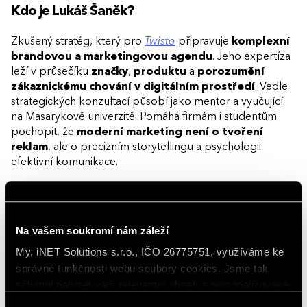
Kdo je Lukáš Šaněk
?
Zkušený stratég, který pro
Twisto
připravuje
komplexní
brandovou a marketingovou agendu
. Jeho expertíza
leží v průsečíku
značky
,
produktu
a
porozumění
zákaznickému chování v digitálním prostředí
. Vedle
strategických konzultací působí jako mentor a vyučující
na Masarykově univerzitě. Pomáhá firmám i studentům
pochopit, že
moderní marketing není o tvoření
reklam
, ale o precizním storytellingu a psychologii
efektivní komunikace.
Klíčová témata epizody
Podcast se věnuje tomu, jak odložené platby a moderní
Na vašem soukromí nám záleží
platební řešení ovlivňují e-commerce byznys z pohledu
My, iNET Solutions s.r.o., IČO 26775751, využíváme ke
zákazníků i obchodníků.
V této epizodě probereme
:
správné funkčnosti webu soubory cookies. Jsme tak
schopni nabízet vám relevantní obsah a personalizované
Identita
Twista
: Je to platební metoda, čistá
nabídky nejen na webu, ale i na sociálních sítích a